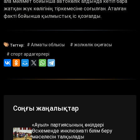
ала мәлімет бойынша автокөлік алдында кетіп бара
жатқан жүк көлігінің тіркемесіне соғылған. Аталған
факті бойынша қылмыстық іс қозғалды.
# Алматы облысы
# жолкөлік оқиғасы
Тегтер:
# спорт ардагерлері
Соңғы жаңалықтар
«Ауыл» партиясының өкілдері
Өскеменде инклюзивті білім беру
мәселесін талқылады