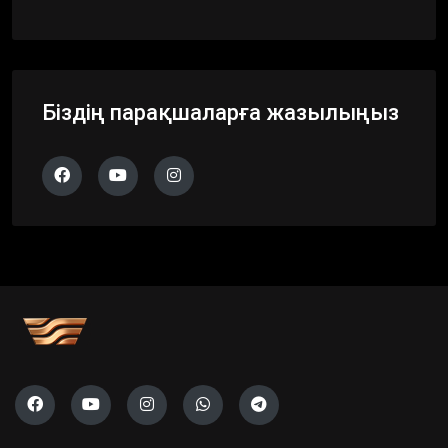
Біздің парақшаларға жазылыңыз