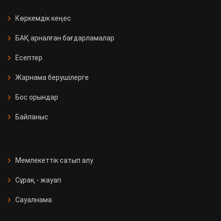
Көркемдік кеңес
БАҚ арналған бағдарламалар
Есептер
Жарнама берушілерге
Бос орындар
Байланыс
Мемлекеттік сатып алу
Сұрақ - жауап
Сауалнама