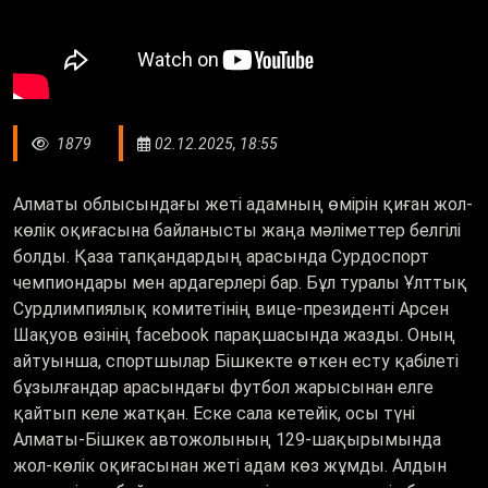
1879
02.12.2025, 18:55
Алматы облысындағы жеті адамның өмірін қиған жол-
көлік оқиғасына байланысты жаңа мәліметтер белгілі
болды. Қаза тапқандардың арасында Сурдоспорт
чемпиондары мен ардагерлері бар. Бұл туралы Ұлттық
Сурдлимпиялық комитетінің вице-президенті Арсен
Шақуов өзінің facebook парақшасында жазды. Оның
айтуынша, спортшылар Бішкекте өткен есту қабілеті
бұзылғандар арасындағы футбол жарысынан елге
қайтып келе жатқан. Еске сала кетейік, осы түні
Алматы-Бішкек автожолының 129-шақырымында
жол-көлік оқиғасынан жеті адам көз жұмды. Алдын