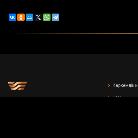
Көркемдік 
БАҚ арналғ
Есептер
Жарнама бе
Бос орында