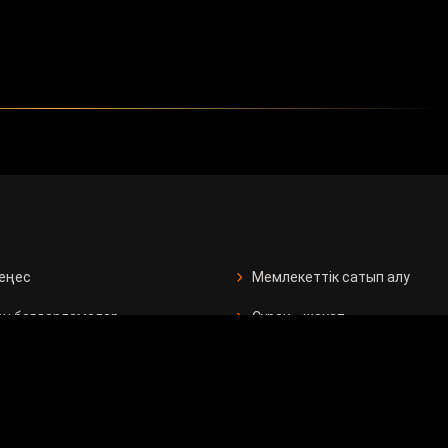
кеңес
Мемлекеттік сатып алу
ан бағдарламалар
Сұрақ - жауап
Сауалнама
рушілерге
р