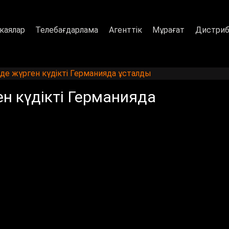
каялар
Телебағдарлама
Агенттік
Мұрағат
Дистриб
уде жүрген күдікті Германияда ұсталды
ен күдікті Германияда