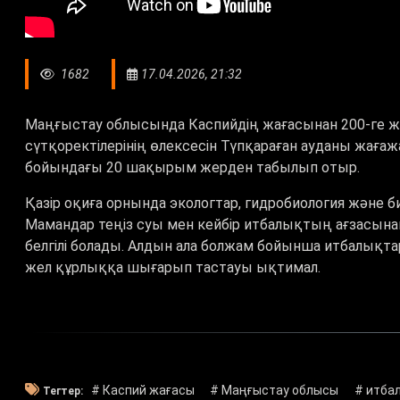
1682
17.04.2026, 21:32
Маңғыстау облысында Каспийдің
жағасынан 200-ге 
сүтқоректілерінің өлексесін Түпқараған ауданы жағаж
бойындағы 20 шақырым жерден табылып отыр.
Қазір оқиға орнында экологтар, гидробиология және б
Мамандар теңіз суы мен кейбір итбалықтың ағзасына
белгілі болады. Алдын ала болжам бойынша итбалықта
жел құрлыққа шығарып тастауы ықтимал.
# Каспий жағасы
# Маңғыстау облысы
# итба
Тегтер: