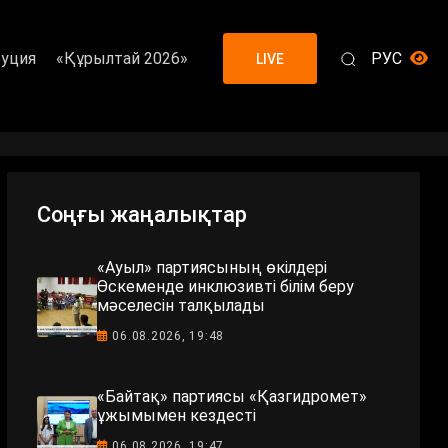
уция
«Құрылтай 2026»
РУС
LIVE
Соңғы жаңалықтар
«Ауыл» партиясының өкілдері
Өскеменде инклюзивті білім беру
мәселесін талқылады
06.08.2026, 19:48
«Байтақ» партиясы «Қазгидромет»
ұжымымен кездесті
06.08.2026, 19:47