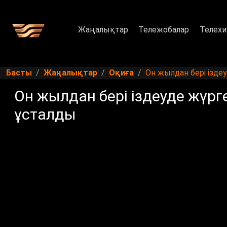
Жаңалықтар
Тележобалар
Телехи
Басты
Жаңалықтар
Оқиға
Он жылдан бері ізде
Он жылдан бері іздеуде жүрг
ұсталды