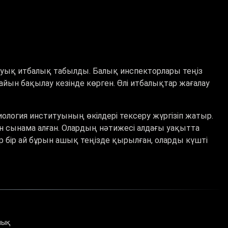
жуық итбалық табылды. Балық инспекторлары теңіз
айын бақылау кезінде көрген.
Өлі итбалықтар жағалау
иология институының өкілдері тексеру жүргізіп жатыр.
н сынама алған. Олардың нәтижесі алдағы уақытта
р бір ай бұрын ашық теңізде қырылған, оларды күшті
лық