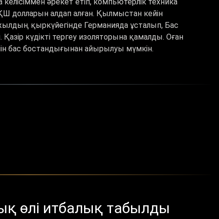
 келісіммен әрекет етіп, компьютерлік техника
ҚШ долларын алдап алған. Қылмыстан кейін
жылдың қыркүйегінде Германияда ұсталып, Бас
Қазір күдікті тергеу изоляторына қамалды. Оған
ейін бас бостандығынан айырылуы мүмкін.
ық өлі итбалық табылды