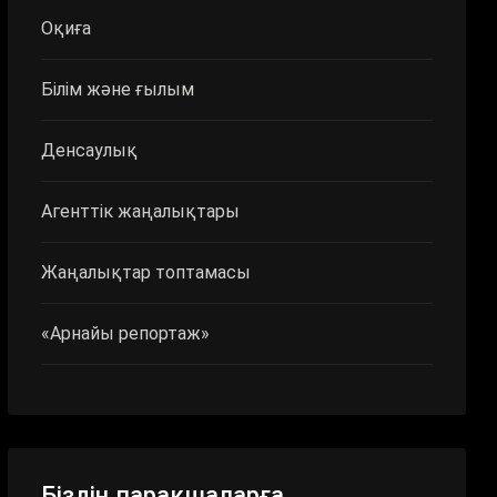
Оқиға
Білім және ғылым
Денсаулық
Агенттік жаңалықтары
Жаңалықтар топтамасы
«Арнайы репортаж»
Біздің парақшаларға