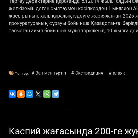
Тергеу деректеріне қарағанда, ол 2014 жылы алдын ала
жеткіземін деген сылтаумен кәсіпкерден 1 миллион А
жасырынып, халықаралық іздеуге жарияланған. 2025 
прокуратураның сұрауы бойынша Қазақстанға берілді. 
тағылған айып бойынша мүлкі тәркіленіп, 10 жылға д
# Заң мен тәртіп
# Экстрадиция
# алаяқ
Тегтер:
Каспий жағасында 200-ге жу