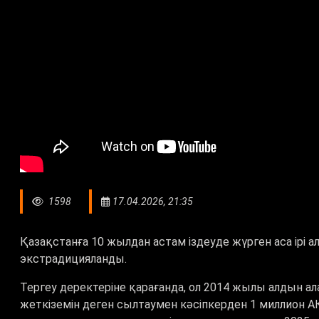
1598
17.04.2026, 21:35
Қазақстанға 10 жылдан астам іздеуде жүрген аса ірі а
экстрадицияланды.
Тергеу деректеріне қарағанда, ол 2014 жылы алдын ала
жеткіземін деген сылтаумен кәсіпкерден 1 миллион А