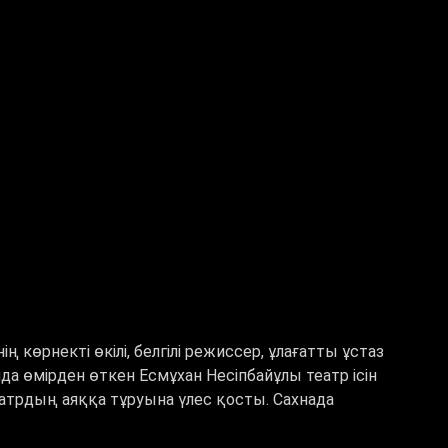
 көрнекті өкілі, белгілі режиссер, ұлағатты ұстаз
а өмірден өткен Есмұхан Несіпбайұлы театр ісін
атрдың аяққа тұруына үлес қосты. Сахнада