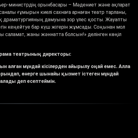
ьер-министрдің орынбасары – Мәдениет және ақпарат
аналы ғұмырын киелі сахнаға арнаған театр тарланы,
ндық драматургияның дамуына зор үлес қосты. Жауапты
ін кеңейтуе бар күш жігерін жұмсады. Соңынан мол
 саламат, жаны жәннатта болсын!» делінген көңіл
драма театрының директоры:
ын алған мұндай кісілерден айырылу оңай емес. Алла
 орындап, өнерге шынайы қызмет істеген мұндай
талады деп есептеймін.