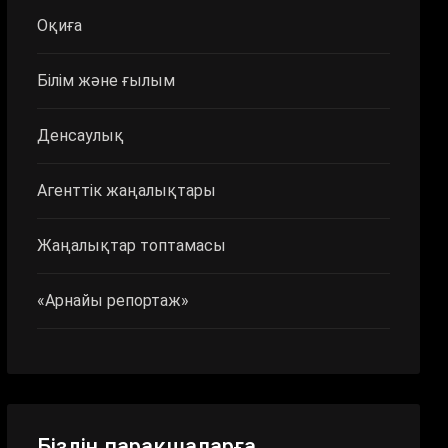
Оқиға
Білім және ғылым
Денсаулық
Агенттік жаңалықтары
Жаңалықтар топтамасы
«Арнайы репортаж»
Біздің парақшаларға