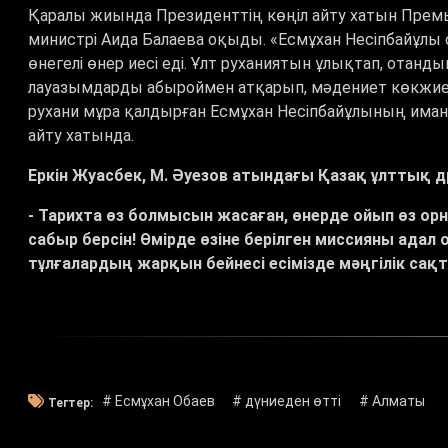
Қаралы жиында Президенттің көңіл айту хатын Прем
министрі Аида Балаева оқыды. «Есмұхан Несіпбайұлы с
өнегелі өнер иесі еді. Ұлт руханиятын ұлықтап, ота
лауазымдарды абыроймен атқарып, мәдениет көкжиег
рухани мұра қалдырған Есмұхан Несіпбайұлының иманы
айту хатында.
Еркін Жуасбек, М. Әуезов атындағы Қазақ ұлттық 
- Тарихта өз болмысын жасаған, өнерде ойып өз орн
сабыр берсін! Өмірде өзіне берілген миссияны адал
тұлғалардың жарқын бейнесі есімізде мәңгілік сақ
# Есмұхан Обаев
# дүниеден өтті
# Алматы
Тегтер: