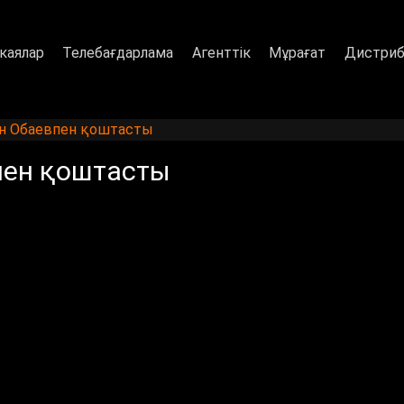
каялар
Телебағдарлама
Агенттік
Мұрағат
Дистриб
ан Обаевпен қоштасты
пен қоштасты