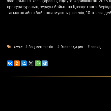
жасырынып, халықаралық іздеуге жарияланған. 2025 
прокуратураның сұрауы бойынша Қазақстанға берілді. 
тағылған айып бойынша мүлкі тәркіленіп, 10 жылға д
# Заң мен тәртіп
# Экстрадиция
# алаяқ
Тегтер: