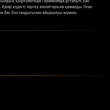
жылдың қыркүйегінде Германияда ұсталып, Бас
Қазір күдікті тергеу изоляторына қамалды. Оған
ейін бас бостандығынан айырылуы мүмкін.