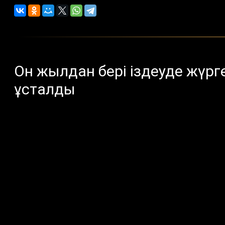
Он жылдан бері іздеуде жүрг
ұсталды