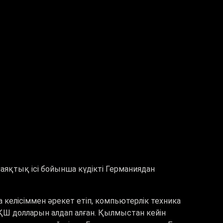
лаяқтық ісі бойынша күдікті Германиядан
 келісіммен әрекет етіп, компьютерлік техника
ҚШ долларын алдап алған. Қылмыстан кейін