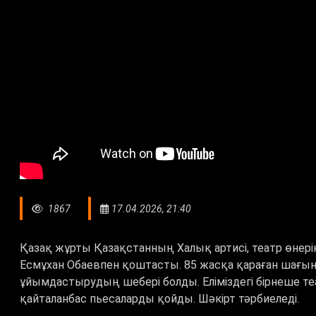
1867
17.04.2026, 21:40
Қазақ жұрты Қазақстанның Халық артисі, театр өнерінің
Есмұхан Обаевпен қоштасты. 85 жасқа қараған шағынд
ұйымдастырудың шебері болды. Еліміздегі бірнеше те
қайталанбас пьесаларды қойды. Шәкірт тәрбиеледі.