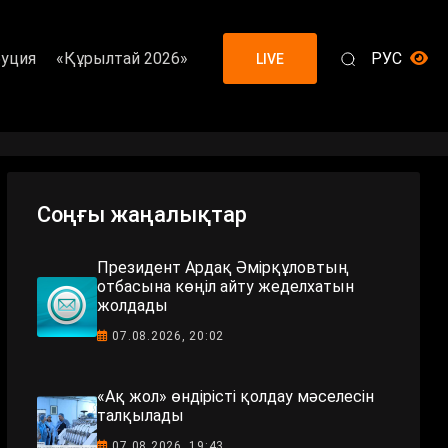
уция
«Құрылтай 2026»
РУС
LIVE
Соңғы жаңалықтар
Президент Ардақ Әмірқұловтың
отбасына көңіл айту жеделхатын
жолдады
07.08.2026, 20:02
«Ақ жол» өндірісті қолдау мәселесін
талқылады
07.08.2026, 19:43