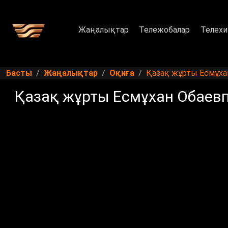
Жаңалықтар
Тележобалар
Телехи
Басты
Жаңалықтар
Оқиға
Қазақ жұрты Есмұх
Қазақ жұрты Есмұхан Обаев