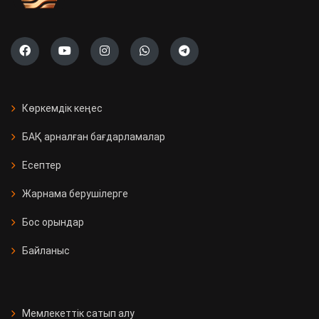
Көркемдік кеңес
БАҚ арналған бағдарламалар
Есептер
Жарнама берушілерге
Бос орындар
Байланыс
Мемлекеттік сатып алу