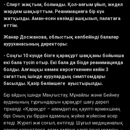
- Спирт жақтым, болмады. Қол-аяғым ұйып, жедел
жәрдем шақырттым. Реанимацияға бір күн
жатқызды. Аман-есен көзімді ашқызып, палатаға
өттім.
Жанар Досжанова, облыстық көпбейінді балалар
ауруханасының директоры:
- Соңғы 10 күнде бізге қарақұрт шаққаны бойынша
екі бала түсіп отыр. Екі бала да бізде реанимацияда
болды. Алғащқы көмек көрсеткеннен кейін 3
сағаттың ішінде аурулардың симптомдары
басылды. Қазір бөлімшеге ауыстырылды.
Бір айдың ішінде Маңғыстау, Мұнайлы және Бейнеу
ауданының тұрғындарын қарақұрт шағу дерегі
тіркелді.
«Қ
арақұрт – әлемдегі ең қауіпті өрмекшінің
бірі. Оның уы бірден адамның жүйке жүйесіне әсер
етеді. Жүрегі жиі соғып, ентігеді. Шұғыл медициналық
көмек көрсетпесе, адам өміріне қауіп төнуі мүмкін
», -