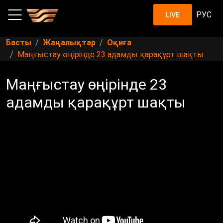
РУС
LIVE
Басты
Жаңалықтар
Оқиға
Маңғыстау өңірінде 23 адамды қарақұрт шақты
Маңғыстау өңірінде 23
адамды қарақұрт шақты