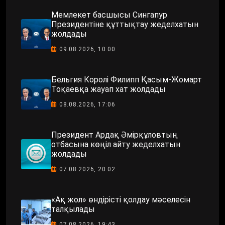
Мемлекет басшысы Сингапур
Президентіне құттықтау жеделхатын
жолдады
09.08.2026, 10:00
Бельгия Королі Филипп Қасым-Жомарт
Тоқаевқа жауап хат жолдады
08.08.2026, 17:06
Президент Ардақ Әмірқұловтың
отбасына көңіл айту жеделхатын
жолдады
07.08.2026, 20:02
«Ақ жол» өндірісті қолдау мәселесін
талқылады
07.08.2026, 19:43