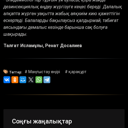
дезинсекциялық өңдеу жүргізуге кеңес береді. Далалық
алқапта жүрген уақытта жабық аяқкиім кию қажеттігін
ескертеді. Балаларды бақылаусыз қалдырмай, табиғат
аясындағы демалыс кезінде барынша сақ болуға
шақырады.
Талғат Исламұлы, Ренат Досалиев
# Маңғыстау өңірі
# қарақұрт
Тегтер:
Соңғы жаңалықтар