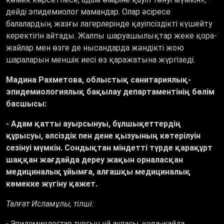
дейді эпидемиолог мамандар. Олар әсіресе
балалардың жазғы лагерлерінде қауіпсіздікті күшейту
керектігін айтады. Жалпы шаруашылықтар жеке қора-
жайлар мен өзге де нысандарда жәндікті жою
шараларын меншік иесі өз қаражатына жүргізеді.
Мадина Рахметова, облыстық санитариялық-
эпидемиологиялық бақылау департаментінің бөлім
басшысы:
- Адам қатты ауырсынуы, бұлшықеттердің
құрысуы, әлсіздік пен дене қызуының көтерілуін
сезінуі мүмкін. Сондықтан міндетті түрде қарақұрт
шаққан жағдайда дереу жақын орналасқан
медициналық ұйымға, алғашқы медициналық
көмекке жүгіну қажет.
Талғат Исламұлы, тілші:
- Эпидемиологтар тұрғын үй ауласы, қора-жайда