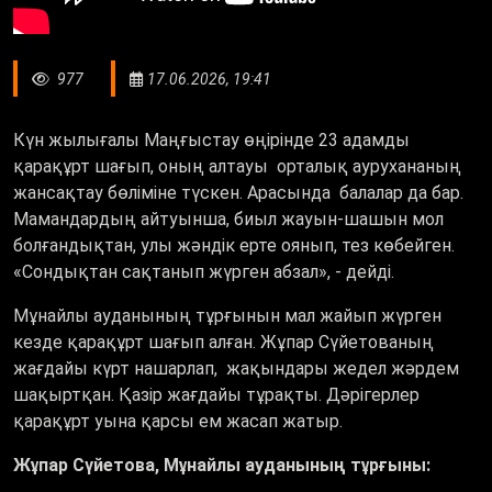
977
17.06.2026, 19:41
Күн жылығалы Маңғыстау өңірінде 23 адамды
қарақұрт шағып, оның алтауы орталық аурухананың
жансақтау бөліміне түскен. Арасында балалар да бар.
Мамандардың айтуынша, биыл жауын-шашын мол
болғандықтан, улы жәндік ерте оянып, тез көбейген.
«Сондықтан сақтанып жүрген абзал», - дейді.
Мұнайлы ауданының тұрғынын мал жайып жүрген
кезде қарақұрт шағып алған. Жұпар Сүйетованың
жағдайы күрт нашарлап, жақындары жедел жәрдем
шақыртқан. Қазір жағдайы тұрақты. Дәрігерлер
қарақұрт уына қарсы ем жасап жатыр.
Жұпар Сүйетова, Мұнайлы ауданының тұрғыны: