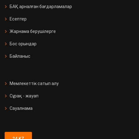
БАҚ арналған бағдарламалар
Есептер
Жарнама берушілерге
Бос орындар
Байланыс
Мемлекеттік сатып алу
Сұрақ - жауап
Сауалнама
24.KZ