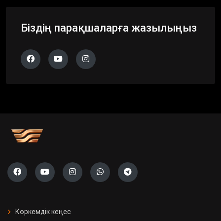
Біздің парақшаларға жазылыңыз
Көркемдік кеңес