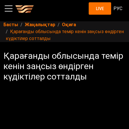
РУС
LIVE
Басты
Жаңалықтар
Оқиға
Қарағанды облысында темір кенін заңсыз өндірген
күдіктілер сотталды
Қарағанды облысында темір
кенін заңсыз өндірген
күдіктілер сотталды