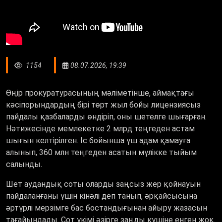
1154
08.07.2026, 19:39
Өңір прокуратурасының мәліметінше, аймақтағы
кәсіпорындардың бірі төрт жыл бойы лицензиясыз
пайдалы қазбаларды өндіріп, оны шетелге шығарған.
Нәтижесінде мемлекетке 2 млрд теңгеден астам
шығын келтірілген. Іс бойынша үш адам қамауға
алынып, 360 млн теңгеден асатын мүлікке тыйым
салынды.
Шет аудандық соты оларды заңсыз жер қойнауын
пайдаланғаны үшін кінәлі деп танып, әрқайсысына
әртүрлі мерзімге бас бостандығынан айыру жазасын
тағайындады. Сот үкімі әзірге заңды күшіне енген жоқ.