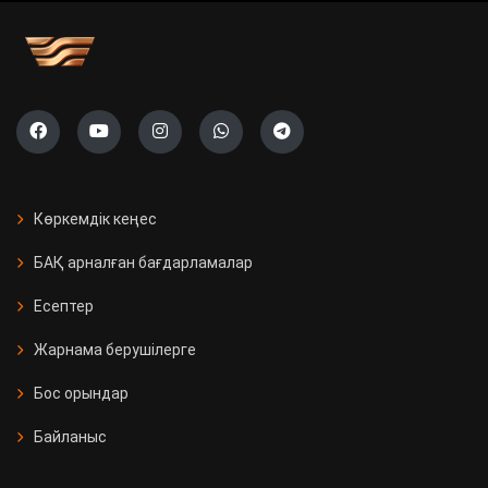
Көркемдік кеңес
БАҚ арналған бағдарламалар
Есептер
Жарнама берушілерге
Бос орындар
Байланыс