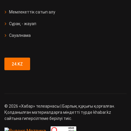
Мемлекеттік сатып алу
Сұрақ - жауап
Сауалнама
24.KZ
©
2026
«Хабар» телеарнасы | Барлық құқығы қорғалған.
Қолданылған материалдарға міндетті түрде khabar.kz
сайтына гиперсілтеме берілуі тиіс.