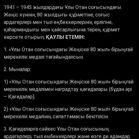
1941 – 1945 жылдардағы Ұлы Отан соғысындағы
Жеңіс күнінің 80 жылдығы құрметіне, соғыс
ардагерлері мен тыл еңбеккерлерінің ерлігіне,
қаһармандығы мен қайсарлығына терең құрмет
көрсете отырып,
ҚАУЛЫ ЕТЕМІН:
1. «Ұлы Отан соғысындағы Жеңіске 80 жыл» бірыңғай
мерекелік медалі тағайындалсын.
2. Мыналар:
1) «Ұлы Отан соғысындағы Жеңіске 80 жыл» бірыңғай
мерекелік медалімен наградтау қағидалары (бұдан әрі
– Қағидалар);
2) «Ұлы Отан соғысындағы Жеңіске 80 жыл» бірыңғай
мерекелік медалінің сипаттамасы бекітілсін.
3. Қағидаларға сәйкес Ұлы Отан соғысының
ардагерлері, тыл еңбеккерлері және өзге де адамдар