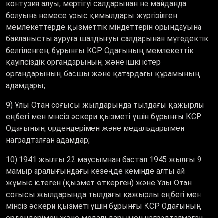
контузия алуы, мертігуі салдарынан не майданда
болуына немесе ұрыс қимылдары жүргізілген
мемлекеттерде қызметтік міндеттерін орындауына
байланысты ауруға шалдығуы салдарынан мүгедектік
белгіленген, бұрынғы КСР Одағының мемлекеттік
қауіпсіздік органдарының және ішкі істер
органдарының басшы және қатардағы құрамының
адамдары;
9) Ұлы Отан соғысы жылдарында тылдағы қажырлы
еңбегі мен мінсіз әскери қызметі үшін бұрынғы КСР
Одағының ордендерімен және медальдарымен
наградталған адамдар;
10) 1941 жылғы 22 маусымнан бастап 1945 жылғы 9
мамыр аралығындағы кезеңде кемiнде алты ай
жұмыс iстеген (қызмет өткерген) және Ұлы Отан
соғысы жылдарында тылдағы қажырлы еңбегi мен
мiнсiз әскери қызметі үшін бұрынғы КСР Одағының
ордендерiмен және медальдарымен наградталмаған