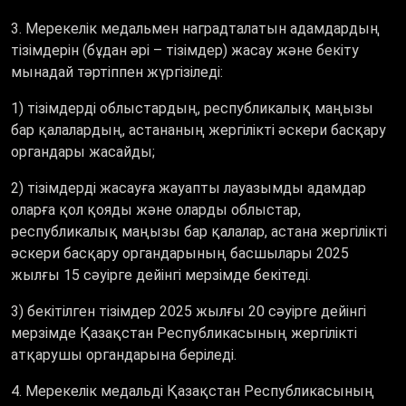
3. Мерекелік медальмен наградталатын адамдардың
тізімдерін (бұдан әрі – тізімдер) жасау және бекіту
мынадай тәртіппен жүргізіледі:
1) тізімдерді облыстардың, республикалық маңызы
бар қалалардың, астананың жергілікті әскери басқару
органдары жасайды;
2) тізімдерді жасауға жауапты лауазымды адамдар
оларға қол қояды және оларды облыстар,
республикалық маңызы бар қалалар, астана жергілікті
әскери басқару органдарының басшылары 2025
жылғы 15 сәуірге дейінгі мерзімде бекітеді.
3) бекітілген тізімдер 2025 жылғы 20 сәуірге дейінгі
мерзімде Қазақстан Республикасының жергілікті
атқарушы органдарына беріледі.
4. Мерекелік медальді Қазақстан Республикасының