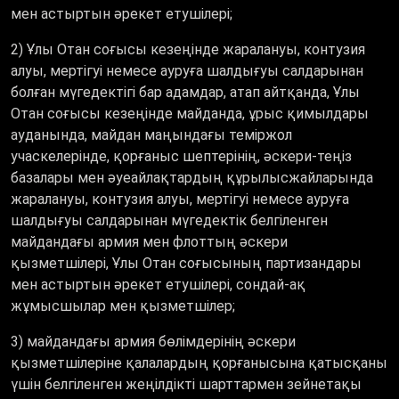
мен астыртын әрекет етушiлерi;
2) Ұлы Отан соғысы кезеңінде жаралануы, контузия
алуы, мертігуі немесе ауруға шалдығуы салдарынан
болған мүгедектігі бар адамдар, атап айтқанда, Ұлы
Отан соғысы кезеңінде майданда, ұрыс қимылдары
ауданында, майдан маңындағы теміржол
учаскелерінде, қорғаныс шептерінің, әскери-теңіз
базалары мен әуеайлақтардың құрылысжайларында
жаралануы, контузия алуы, мертігуі немесе ауруға
шалдығуы салдарынан мүгедектік белгіленген
майдандағы армия мен флоттың әскери
қызметшілері, Ұлы Отан соғысының партизандары
мен астыртын әрекет етушілері, сондай-ақ
жұмысшылар мен қызметшілер;
3) майдандағы армия бөлiмдерiнің әскери
қызметшілеріне қалалардың қорғанысына қатысқаны
үшін белгiленген жеңiлдiкті шарттармен зейнетақы