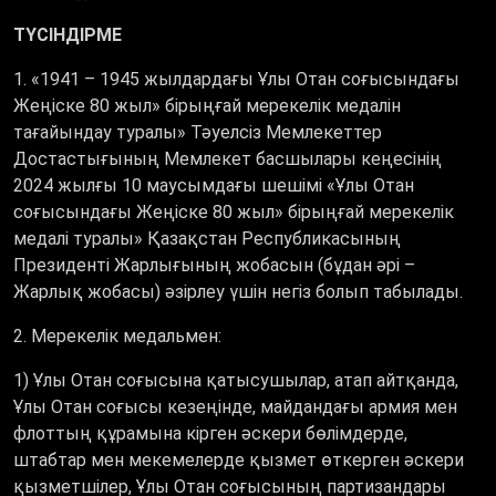
ТҮСІНДІРМЕ
1. «1941 – 1945 жылдардағы Ұлы Отан соғысындағы
Жеңіске 80 жыл» бірыңғай мерекелік медалін
тағайындау туралы» Тәуелсіз Мемлекеттер
Достастығының Мемлекет басшылары кеңесінің
2024 жылғы 10 маусымдағы шешімі «Ұлы Отан
соғысындағы Жеңіске 80 жыл» бірыңғай мерекелік
медалі туралы» Қазақстан Республикасының
Президенті Жарлығының жобасын (бұдан әрі –
Жарлық жобасы) әзірлеу үшін негіз болып табылады.
2. Мерекелік медальмен:
1) Ұлы Отан соғысына қатысушылар, атап айтқанда,
Ұлы Отан соғысы кезеңінде, майдандағы армия мен
флоттың құрамына кiрген әскери бөлiмдерде,
штабтар мен мекемелерде қызмет өткерген әскери
қызметшiлер, Ұлы Отан соғысының партизандары