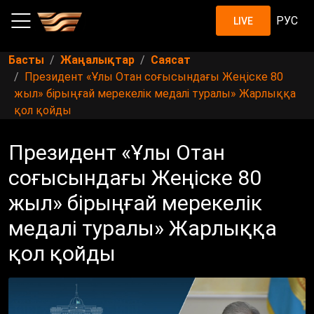
РУС
LIVE
Басты
Жаңалықтар
Саясат
Президент «Ұлы Отан соғысындағы Жеңіске 80
жыл» бірыңғай мерекелік медалі туралы» Жарлыққа
қол қойды
Президент «Ұлы Отан
соғысындағы Жеңіске 80
жыл» бірыңғай мерекелік
медалі туралы» Жарлыққа
қол қойды