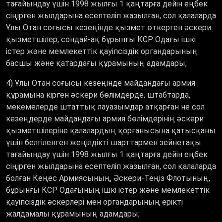
тағайындау үшiн 1998 жылғы 1 қаңтарға дейiн еңбек
сіңірген жылдарына есептеліп жазылған, сол қалаларда
Ұлы Отан соғысы кезеңінде қызмет өткерген әскери
қызметшiлер, сондай-ақ бұрынғы КСР Одағы iшкi
iстер және мемлекеттiк қауiпсiздiк органдарының
басшы және қатардағы құрамының адамдары;
4) Ұлы Отан соғысы кезеңінде майдандағы армия
құрамына кiрген әскери бөлiмдерде, штабтарда,
мекемелерде штаттық лауазымдар атқарған не сол
кезеңдерде майдандағы армия бөлiмдерiнің әскери
қызметшілеріне қалалардың қорғанысына қатысқаны
үшін белгiленген жеңiлдiкті шарттармен зейнетақы
тағайындау үшiн 1998 жылғы 1 қаңтарға дейiн еңбек
сіңірген жылдарына есептеліп жазылған, сол қалаларда
болған Кеңес Армиясының, Әскери-Теңiз Флотының,
бұрынғы КСР Одағының iшкi iстер және мемлекеттiк
қауiпсiздiк әскерлерi мен органдарының еріктi
жалдамалы құрамының адамдары;