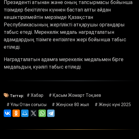
Президенті атынан және оның тапсырмасы бойынша
тізімдер бекітілген күннен бастап алты айдан
кешiктірілмейтін мерзiмде Қазақстан
Республикасының жергілікті атқарушы органдары
табыс етеді. Мерекелік медаль наградталатын
адамдардың тізімге енгізілген жері бойынша табыс
етіледі.
Наградталатын адамға мерекелік медальмен бірге
медальдың куәлігі табыс етіледі.
# Хабар
# Қасым Жомарт Тоқаев
Тегтер:
# Ұлы Отан соғысы
# Жеңіске 80 жыл
# Жеңіс күні 2025