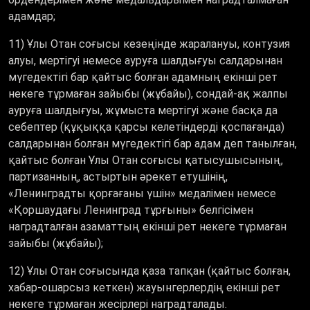
адамдар;
11) Ұлы Отан соғысы кезеңінде жаралануы, контузия
алуы, мертігуі немесе ауруға шалдығуы салдарынан
мүгедектігі бар қайтыс болған адамның екінші рет
некеге тұрмаған зайыбы (жұбайы), сондай-ақ жалпы
ауруға шалдығуы, жұмыста мертігуі және басқа да
себептер (құқыққа қарсы келетіндерді қоспағанда)
салдарынан болған мүгедектігі бар адам деп танылған,
қайтыс болған Ұлы Отан соғысы қатысушысының,
партизанның, астыртын әрекет етушінің,
«Ленинградты қорғағаны үшін» медалімен немесе
«Қоршаудағы Ленинград тұрғыны» белгісімен
наградталған азаматтың екінші рет некеге тұрмаған
зайыбы (жұбайы);
12) Ұлы Отан соғысында қаза тапқан (қайтыс болған,
хабар-ошарсыз кеткен) жауынгерлердің екінші рет
некеге тұрмаған жесірлері наградталады.