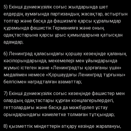
5) Екiншi дүниежүзiлiк соғыс жылдарында шет
елдердiң аумағында партизандық жасақтар, астыртын
топтар және басқа да фашизмге қарсы құралымдар
құрамында фашистiк Германияға және оның
одақтастарына қарсы ұрыс қимылдарына қатысқан
адамдар;
6) Ленинград қаласындағы қоршау кезеңінде қаланың
кәсiпорындарында, мекемелерi мен ұйымдарында
жұмыс iстеген және «Ленинградты қорғағаны үшiн»
медалiмен немесе «Қоршаудағы Ленинград тұрғыны»
белгiсiмен наградталған азаматтар;
7) Екiншi дүниежүзiлiк соғыс кезеңiнде фашистер мен
олардың одақтастары құрған концлагерьлердегі,
геттолардағы және басқа да мәжбүрлеп ұстау
орындарындағы кәмелетке толмаған тұтқындар;
8) қызметтік міндеттерін атқару кезінде жаралануы,