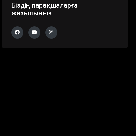
Біздің парақшаларға
жазылыңыз