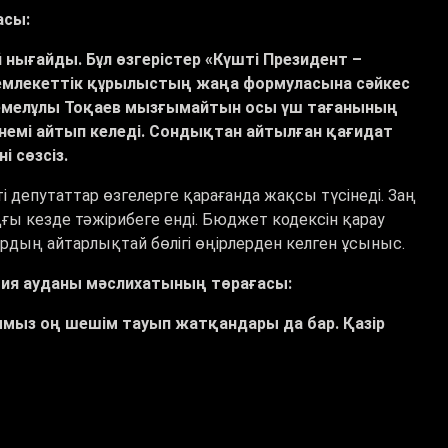
асы:
нығайды. Бұл өзгерістер «Күшті Президент –
мемлекеттік құрылыстың жаңа формуласына сәйкес
емелұлы Тоқаев мызғымайтын осы үш тағанының
 үнемі айтып келеді. Сондықтан айтылған қағидат
і сөзсіз.
ті депутаттар өзгелерге қарағанда жақсы түсінеді. Заң
ңғы кезде тәжірибеге енді. Бюджет кодексін қарау
рдың айтарлықтай бөлігі өңірлерден келген ұсыныс.
ия ауданы мәслихатының төрағасы:
ымыз оң шешім тауып жатқандары да бар. Қазір
імді бағамен қатынауда. Қазір ең үлкен мәселе
 жұмыссыз. 700-800 жұмыспен қамту туралы жобамыз
лн теңге бөлініпті.