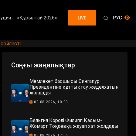
уция
«Құрылтай 2026»
РУС
LIVE
сөйлесті
Соңғы жаңалықтар
Мемлекет басшысы Сингапур
Президентіне құттықтау жеделхатын
жолдады
09.08.2026, 10:00
Бельгия Королі Филипп Қасым-
Жомарт Тоқаевқа жауап хат жолдады
08.08.2026, 17:06