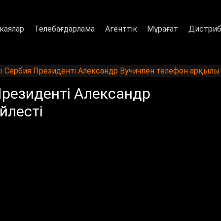
каялар
Телебағдарлама
Агенттік
Мұрағат
Дистриб
Сербия Президенті Александр Вучичпен телефон арқылы 
резиденті Александр
йлесті