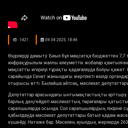
1421
04.04.2025, 18:46
Өңірлерді дамыту. Биыл бұл мақсатқа бюджеттен 7,7 т
инфрақұрылым жалпы әлеуметтік жобалар қамтылға
мақсатты игерілуі тұрақты қадағалауда болуы қажет. 
сарайында Сенат жанындағы жергілікті өкілді органда
отырысы өтті. Былайша айтсақ, мәслихат депутаттар
Депутаттар арасындағы ынтымақтастықты арттыру. 
барлық деңгейдегі мәслихаттың төрағалары қатысты.
сарапшыларда осында. Сол сарапшылардың пікіріне 
қабылдауда мәслихат депутаттары батыл қадам жасай
күшейді. Нәтиже бар. Мәселен, ауылдық жерлерде 26