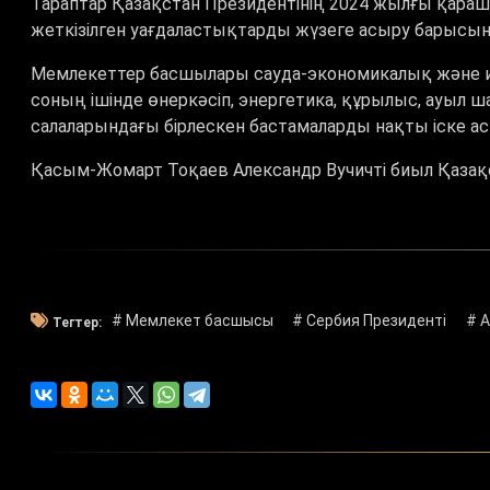
Тараптар Қазақстан Президентінің 2024 жылғы қара
жеткізілген уағдаластықтарды жүзеге асыру барысы
Мемлекеттер басшылары сауда-экономикалық және 
соның ішінде өнеркәсіп, энергетика, құрылыс, ауыл 
салаларындағы бірлескен бастамаларды нақты іске а
Қасым-Жомарт Тоқаев Александр Вучичті биыл Қазақ
# Мемлекет басшысы
# Сербия Президенті
# 
Тегтер: