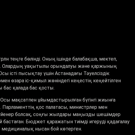
рлн теңге бөлінді. Оның ішінде балабақша, мектеп,
н. Олардың уақытылы орындалуы және қаржының
Осы істі пысықтау үшін Астанадағы Тәуелсіздік
рмен өзара іс-қимыл жөніндегі кеңестің кеңейтілген
ы бас қалада бас қосты.
Осы мақсатпен ұйымдастырылған бүгінгі жиынға
 Парламенттің қос палатасы, министрлер мен
сүйенер болсақ, соңғы жылдары маңызды шешімдер
 бастаған. Бюджет қаражатын тиімді игеруді қадағалау
3 медициналық нысан бой көтерген.