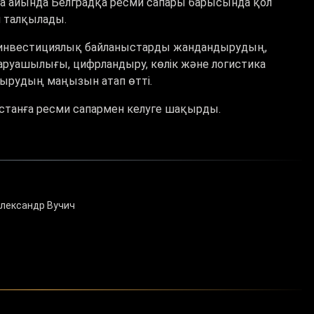
ша айында Белградқа ресми сапары барысында қол
н талқылады.
инвестициялық байланыстарды жандандырудың,
шаруашылығы, цифрландыру, көлік және логистика
сырудың маңызын атап өтті.
станға ресми сапармен келуге шақырды.
Александр Вучич