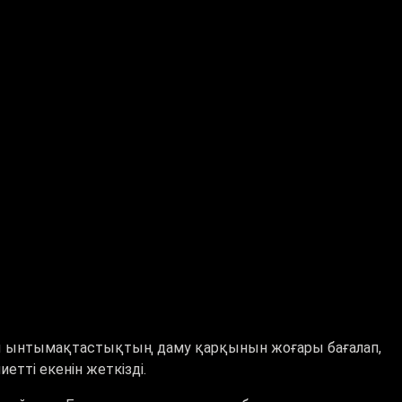
ы ынтымақтастықтың даму қарқынын жоғары бағалап,
етті екенін жеткізді.