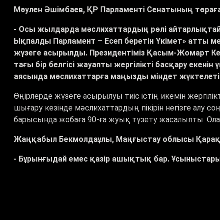
Мәулен Әшімбаев, ҚР Парламенті Сенатының төрағ
- Осы жылдарда мәслихаттардың рөлі айтарлықтай 
Ықпалды Парламент – Есеп беретін Үкімет» атты 
жүзеге асырылды. Президентіміз Қасым-Жомарт К
тағы бір белгісі жауапты жергілікті басқару екенін
аясында мәслихаттарға маңызды міндет жүктелетін
Өңірлерде жүзеге асырылуы тиіс істің икемін жергілік
шығару кезінде мәслихаттардың пікірін негізге алу со
барысында жобаға 90-ға жуық түзету жасалыпты. Ола
Жаңқабыл Бекмолдаұлы, Маңғыстау облысы Қарақ
- Бұрынғыдай емес қазір ашықтық бар. Ұсыныстар
қала, ауыл аралық автобустар шығарылды. Халық ти
жұмыссыздық. Біздің ауданда қазір 2,5 мың адам
бар.
Өңірлердің дамуын қолдау үшін биыл бюджеттен 7,7 тр