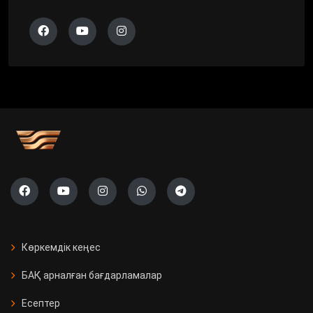
Көркемдік кеңес
БАҚ арналған бағдарламалар
Есептер