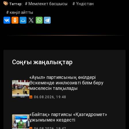
# Мемлекет басшысы
# Үндістан
Тегтер:
# көңіл айтты
Соңғы жаңалықтар
«Ауыл» партиясының өкілдері
Өскеменде инклюзивті білім беру
мәселесін талқылады
06.08.2026, 19:48
«Байтақ» партиясы «Қазгидромет»
ұжымымен кездесті
06.08.2026, 19:47