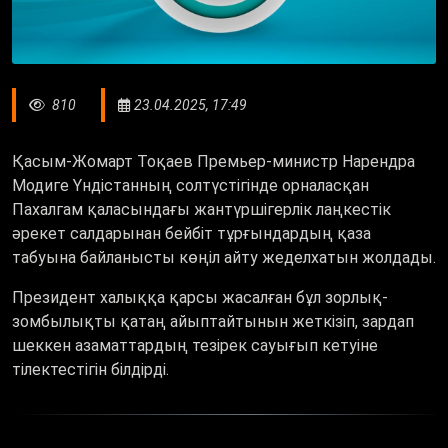
810
23.04.2025, 17:49
Қасым-Жомарт Тоқаев Премьер-министр Нарендра
Модиге Үндістанның солтүстігінде орналасқан
Пахалгам қаласындағы жантүршігерлік лаңкестік
әрекет салдарынан бейбіт тұрғындардың қаза
табуына байланысты көңіл айту жеделхатын жолдады.
Президент халыққа қарсы жасалған бұл зорлық-
зомбылықты қатаң айыптайтынын жеткізіп, зардап
шеккен азаматтардың тезірек сауығып кетуіне
тілектестігін білдірді.