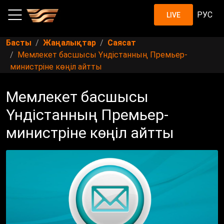
РУС
LIVE
Басты
Жаңалықтар
Саясат
Мемлекет басшысы Үндістанның Премьер-
министріне көңіл айтты
Мемлекет басшысы
Үндістанның Премьер-
министріне көңіл айтты