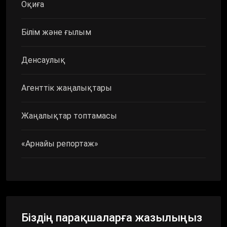
Оқиға
Білім және ғылым
Денсаулық
Агенттік жаңалықтары
Жаңалықтар топтамасы
«Арнайы репортаж»
Біздің парақшаларға жазылыңыз