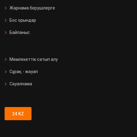
Жарнама берушілерге
Бос орындар
Байланыс
Мемлекеттік сатып алу
Сұрақ - жауап
Сауалнама
24.KZ