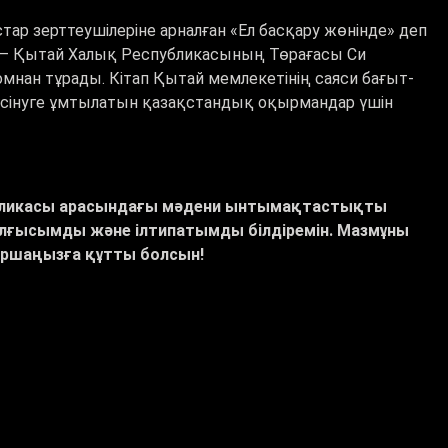
ар зерттеушілеріне арналған
«
Ел басқару жөнінде
»
деп
ры – Қытай Халық Республикасының Төрағасы Си
омнан тұрады. Кітап Қытай мемлекетінің саяси бағыт-
үсінуге ұмтылатын қазақстандық оқырмандар үшін
:
убликасы арасындағы мәдени ынтымақтастықты
ғысымды және ілтипатымды білдіремін. Мазмұны
аршаңызға құтты болсын!
бы
# Си Цзиньпин
# басты жаңалық