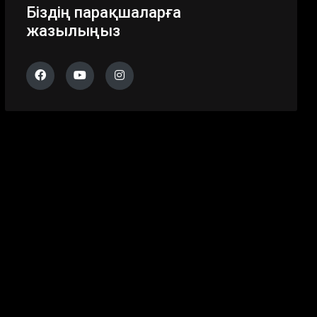
Біздің парақшаларға
жазылыңыз