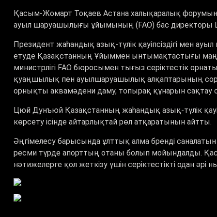
Қасым-Жомарт Тоқаев Астана халықаралық форумына қ
ауыл шаруашылығы ұйымының (FAO) бас директоры Ц
Президент жаһандық азық-түлік қауіпсіздігі мен 
етуде Қазақстанның Ұйыммен ынтымақтастығы маңыз
министрлігі FAO бюросымен тығыз серіктестік орнаты
қуаңшылық пен ауылшаруашылық алқаптарының сорт
орнықты аквамәдени даму, топырақ құнарын сақтау се
Цюй Дунъюй Қазақстанның жаһандық азық-түлік қауі
көрсету ісінде айтарлықтай рөл атқаратынын айтты.
Әңгімелесу барысында ұлттық алма бренді саналатын
ресми түрде апорттың отаны болып мойындалды. Қа
нәтижелерге қол жеткізу үшін серіктестікті одан әрі 