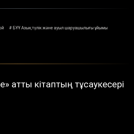
юй
# БҰҰ Азықтүлік және ауыл шаруашылығы ұйымы
е» атты кітаптың тұсаукесері