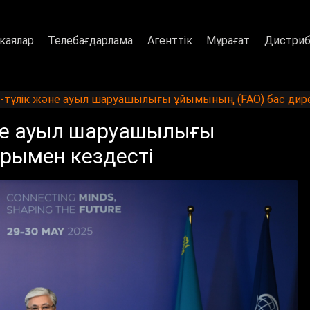
каялар
Телебағдарлама
Агенттік
Мұрағат
Дистриб
қ-түлік және ауыл шаруашылығы ұйымының (FAO) бас дир
әне ауыл шаруашылығы
рымен кездесті