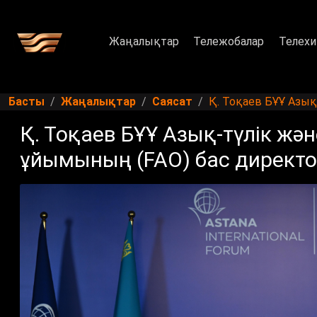
Жаңалықтар
Тележобалар
Телехи
Басты
Жаңалықтар
Саясат
Қ. Тоқаев БҰҰ Азы
Қ. Тоқаев БҰҰ Азық-түлік ж
ұйымының (FAO) бас директо