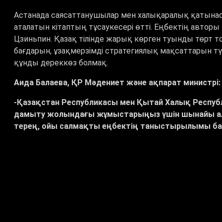
Астанада саясаттанушылар мен халықаралық қатынаст
аталатын кітаптың тұсаукесері өтті. Еңбектің авто
Цзиньпин. Қазақ тілінде жарық көрген туынды төрт т
бағдарын, ұзақмерзімді стратегиялық мақсаттарын т
құнды дереккөз болмақ.
Аида Балаева, ҚР Мәдениет және ақпарат министрі
-Қазақстан Республикасы мен Қытай Халық Респ
дамыту жолындағы жұмыстарыңыз үшін шынайы ал
терең, ойы салмақты еңбектің таныстырылымы б
# Хабар
# Астана
# «Ел басқару жөнінде» кіта
Тегтер: