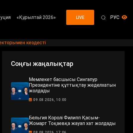
уция
«Құрылтай 2026»
РУС
LIVE
екторымен кездесті
Соңғы жаңалықтар
Мемлекет басшысы Сингапур
Президентіне құттықтау жеделхатын
жолдады
09.08.2026, 10:00
Бельгия Королі Филипп Қасым-
Жомарт Тоқаевқа жауап хат жолдады
08.08.2026, 17:06