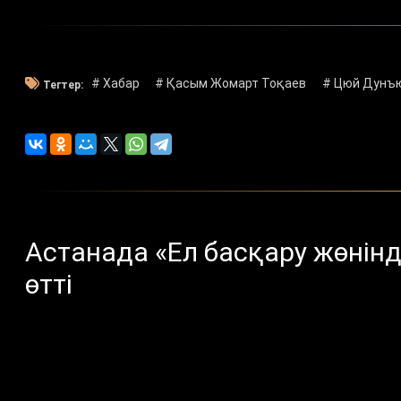
# Хабар
# Қасым Жомарт Тоқаев
# Цюй Дунъ
Тегтер:
Астанада «Ел басқару жөнінд
өтті