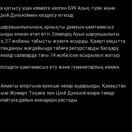
атысу үшін елімізге келген БҰҰ Азық-түлік және
юй Дунъюймен кездесу өткізді.
ауыл шаруашылығының орнықты дамуын қамтамасыз
ды екенін атап өтті. Еліміздің Ауыл шаруашылығы
п, 27 жобаны табысты жүзеге асырды. Қазіргі уақытта
аңдануы жағдайында табиғи ресурстарды басқару,
кілді салаларда тағы 14 жоба іске асырылып жатыр.
псіздігін қамтамасыз ету және гуманитарлық көмек
 Алматы апортына ерекше назар аударылды. Қазақстан
сым-Жомарт Тоқаев пен Цюй Дунъюй өзара тиімді
нығайтуға дайын екендерін растады.