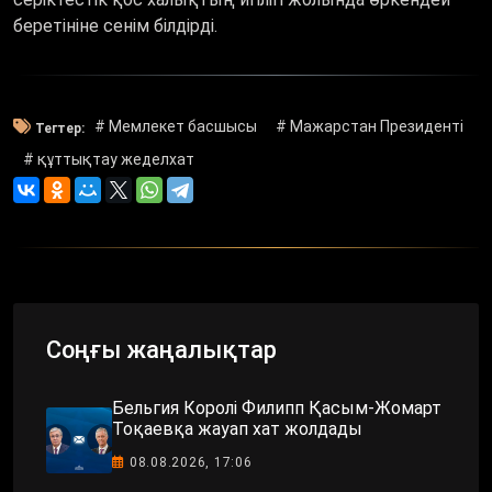
беретініне сенім білдірді.
# Мемлекет басшысы
# Мажарстан Президенті
Тегтер:
# құттықтау жеделхат
Соңғы жаңалықтар
Бельгия Королі Филипп Қасым-Жомарт
Тоқаевқа жауап хат жолдады
08.08.2026, 17:06