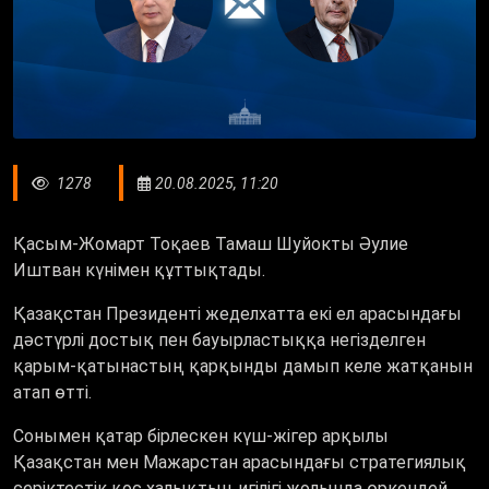
1278
20.08.2025, 11:20
Қасым-Жомарт Тоқаев Тамаш Шуйокты Әулие
Иштван күнімен құттықтады.
Қазақстан Президенті жеделхатта екі ел арасындағы
дәстүрлі достық пен бауырластыққа негізделген
қарым-қатынастың қарқынды дамып келе жатқанын
атап өтті.
Сонымен қатар бірлескен күш-жігер арқылы
Қазақстан мен Мажарстан арасындағы стратегиялық
серіктестік қос халықтың игілігі жолында өркендей