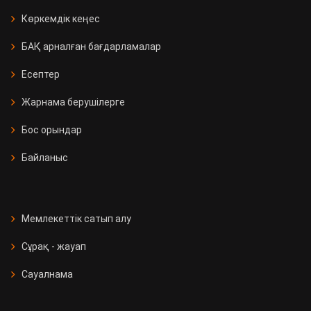
Көркемдік кеңес
БАҚ арналған бағдарламалар
Есептер
Жарнама берушілерге
Бос орындар
Байланыс
Мемлекеттік сатып алу
Сұрақ - жауап
Сауалнама