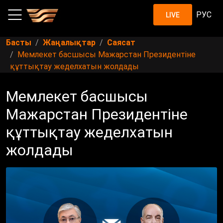
РУС
LIVE
Басты
Жаңалықтар
Саясат
Мемлекет басшысы Мажарстан Президентіне
құттықтау жеделхатын жолдады
Мемлекет басшысы
Мажарстан Президентіне
құттықтау жеделхатын
жолдады