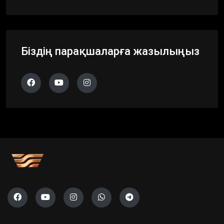
Біздің парақшаларға жазылыңыз