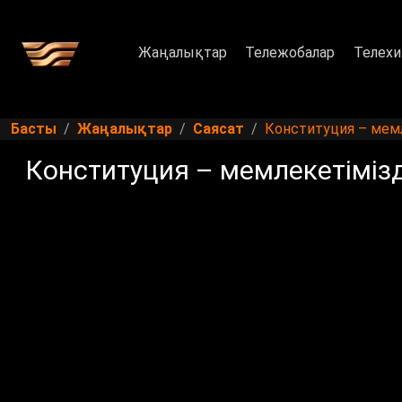
Жаңалықтар
Тележобалар
Телехи
Басты
Жаңалықтар
Саясат
Конституция – мемл
Конституция – мемлекетімізд