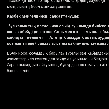
тікелей қатысып отыр. Сондай-ақ олардың дауысқа түс
мың әкімнің 800-і өзін-өзі ұсынған.
Қазбек Майгелдинов, саясаттанушы:
-Бұл халықтың ортасынан өзінің ауылында билікке 
саны көбейді деген сөз. Сонымен қатар
мысалы был
сайлауы тікелей өтті. Ал енді биылдан бастап, ау
осылай тікелей сайлау арқылы сайлау жүргізу қар
Бұған қоса, қоғамдық бақылау туралы заң қабылданып
Азаматтар кез келген деңгейде өз ұсынысын білдіріп, 
Сарапшылардың айтуынша, бұл үрдіс тоқтамауы тиіс. 
басты кепілі.
Авторлары: Дана Әлиева, Айдос Меделбеков