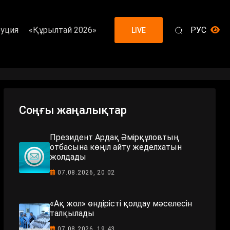
уция
«Құрылтай 2026»
РУС
LIVE
Соңғы жаңалықтар
Президент Ардақ Әмірқұловтың
отбасына көңіл айту жеделхатын
жолдады
07.08.2026, 20:02
«Ақ жол» өндірісті қолдау мәселесін
талқылады
07.08.2026, 19:43