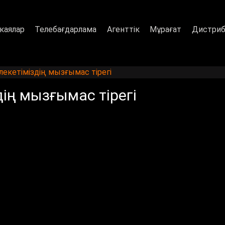
каялар
Телебағдарлама
Агенттік
Мұрағат
Дистриб
екетіміздің мызғымас тірегі
ің мызғымас тірегі