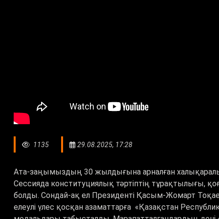
1135
29.08.2025, 17:28
Ата-заңымыздың 30 жылдығына арналған халықаралы
Сессияда конституциялық тәртіптің тұрақтылығы, қоға
болды. Сондай-ақ ел Президенті Қасым-Жомарт Тоқа
елеулі үлес қосқан азаматтарға «Қазақстан Республ
медальдары табысталды. Марапатталғандардың дені –