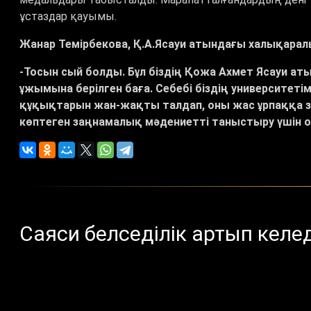
ұстаздар қауымы.
Жанар Темірбекова, Қ.А.Ясауи атындағы халықаралы
-Тосын сый болды. Бұл біздің Қожа Ахмет Ясауи ат
ұжымына берілген баға. Себебі біздің университет
құқықтарын жан-жақты талдап, оны жас ұрпаққа заң
көптеген заңнамалық мәдениетті таныстыру үшін ор
Саяси белседілік артып келед