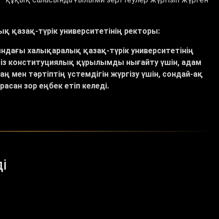
қ қазақ-түрік университетінің ректоры:
ындағы халықаралық қазақ-түрік университетінің
іміз конституциялық құрылымды нығайту үшін, адам
 мен тәртіптің үстемдігін жүргізу үшін, сондай-ақ
асан зор еңбек етіп келеді.
і