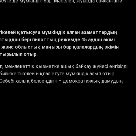
уге де мүмкіндігі бар. Мәселен, жуырда сайланған 3
тікелей қатысуға мүмкіндік алған азаматтардың
тырдан бері пилоттық режимде 45 аудан әкімі
дан және облыстық маңызы бар қалалардың әкімін
астырылып отыр.
, мемлекеттік қызметке ашық байқау жүйесі енгізілді.
билікке тікелей ықпал етуге мүмкіндік алып отыр.
Себебі халық белсенділігі – демократиялық дамудың