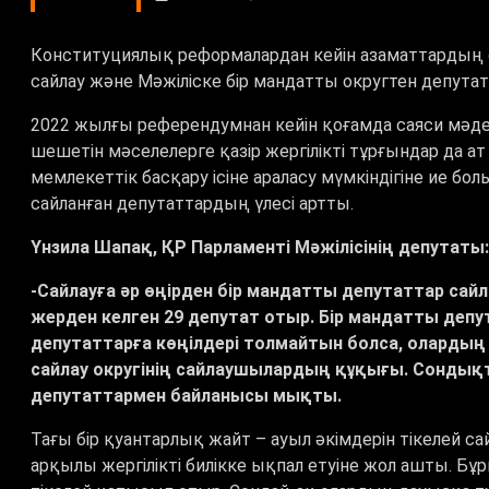
Конституциялық реформалардан кейін азаматтардың са
сайлау және Мәжіліске бір мандатты округтен депутат
2022 жылғы референдумнан кейін қоғамда саяси мәден
шешетін мәселелерге қазір жергілікті тұрғындар да ат
мемлекеттік басқару ісіне араласу мүмкіндігіне ие б
сайланған депутаттардың үлесі артты.
Үнзила Шапақ, ҚР Парламенті Мәжілісінің депутаты:
-
Сайлауға әр өңірден бір мандатты депутаттар сайл
жерден келген 29 депутат отыр. Бір мандатты депу
депутаттарға көңілдері толмайтын болса, оларды
сайлау округінің сайлаушылардың құқығы. Сондық
депутаттармен байланысы мықты.
Тағы бір қуантарлық жайт – ауыл әкімдерін тікелей сай
арқылы жергілікті билікке ықпал етуіне жол ашты. Бұ