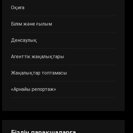
Оқиға
Білім және ғылым
Денсаулық
Агенттік жаңалықтары
Жаңалықтар топтамасы
«Арнайы репортаж»
Біздің парақшаларға