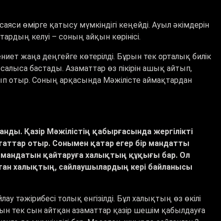
яси өмірге қатысу мүмкіндігі кеңейді. Ауыл әкімдерін
тардың келуі – соның айқын көрінісі.
иет жаңа деңгейге көтерілді. Бұрын тек орталық билік
 салыса бастады. Азаматтар өз пікірін ашық айтып,
олып отыр. Соның арқасында Мәжілісте аймақтардан
анды. Қазір Мәжілістің қабырғасында жергілікті
таттар отыр. Сонымен қатар егер бір мандатты
ң мандатын қайтаруға халықтың құқығы бар. Ол
тан халықтың, сайлаушылардың кері байланысы
лау тәжірибесі толық енгізілді. Бұл халықтың өз өкілі
рын тек сын айтқан азаматтар қазір шешім қабылдауға