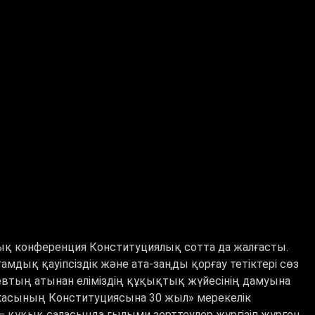
қ конференция Конституциялық сотта да жалғасты.
мдық қауіпсіздік және ата-заңды қорғау тетіктері сөз
евтың атынан еліміздің құқықтық жүйесінің дамуына
икасының Конституциясына 30 жыл» мерекелік
 құқық саласында ғылыми зерттеулер жүргізіп жүрген