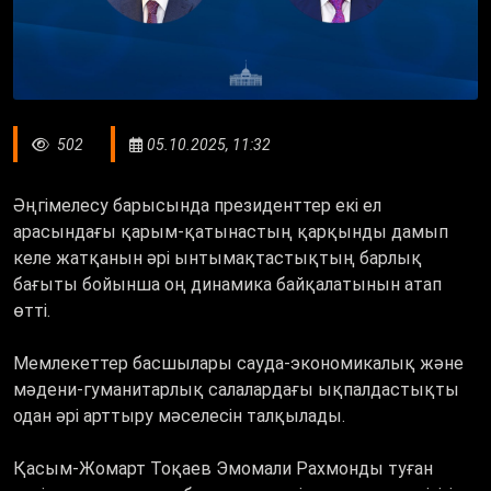
502
05.10.2025, 11:32
Әңгімелесу барысында президенттер екі ел
арасындағы қарым-қатынастың қарқынды дамып
келе жатқанын әрі ынтымақтастықтың барлық
бағыты бойынша оң динамика байқалатынын атап
өтті.
Мемлекеттер басшылары сауда-экономикалық және
мәдени-гуманитарлық салалардағы ықпалдастықты
одан әрі арттыру мәселесін талқылады.
Қасым-Жомарт Тоқаев Эмомали Рахмонды туған