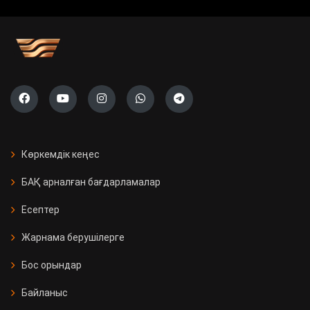
Көркемдік кеңес
БАҚ арналған бағдарламалар
Есептер
Жарнама берушілерге
Бос орындар
Байланыс