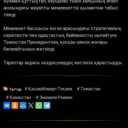
күнімен құттықтап, бауырлас тәжік халқының игілігі
жолындағы жауапты мемлекеттік қызметіне табыс
тіледі.
Мемлекет басшысы екі ел арасындағы стратегиялық
серіктестік пен одақтастық байланысты нығайтуға
Тәжікстан Президентінің қосқан үлесін жоғары
бағалайтынын жеткізді.
Тараптар алдағы кездесулердің кестесін қарастырды.
# ҚасымЖомарт Тоқаев
# Тәжікстан
Тегтер:
# Қазақстан
# Эмомали Рахмон