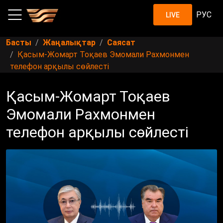
РУС
LIVE
Басты
Жаңалықтар
Саясат
Қасым-Жомарт Тоқаев Эмомали Рахмонмен
телефон арқылы сөйлесті
Қасым-Жомарт Тоқаев
Эмомали Рахмонмен
телефон арқылы сөйлесті