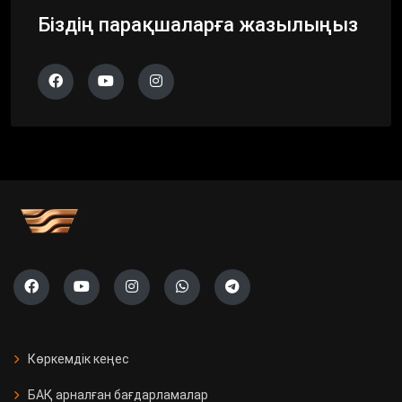
Біздің парақшаларға жазылыңыз
Көркемдік кеңес
БАҚ арналған бағдарламалар