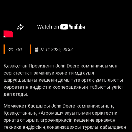
751
07.11.2025, 00:32
Қазақстан Президенті John Deere компаниясымен
серіктестікті заманауи және тиімді ауыл
шаруашылығы кешенін дамытуға ортақ ұмтылысты
көрсететін өндірістік кооперацияның табысты үлгісі
деп атады.
Мемлекет басшысы John Deere компаниясының
Қазақстанның «Агромаш» зауытымен серіктестік
орната отырып, агроөнеркәсіп кешеніне арналған
техника өндірісінің локализациясы туралы қабылдаған