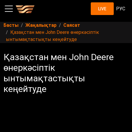
РУС
LIVE
Басты
Жаңалықтар
Саясат
Қазақстан мен John Deere өнеркәсіптік
ынтымақтастықты кеңейтуде
Қазақстан мен John Deere
өнеркәсіптік
ынтымақтастықты
кеңейтуде