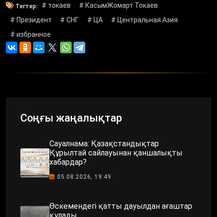
# токаев
# КасымЖомарт Токаев
Тегтер:
# Президент
# СНГ
# ЦА
# Центральная Азия
# избранное
Соңғы жаңалықтар
Сауалнама: Қазақстандықтар
Құрылтай сайлауынан қаншалықты
хабардар?
05.08.2026, 19:49
Өскемендегі қатты дауылдан ағаштар
құлады