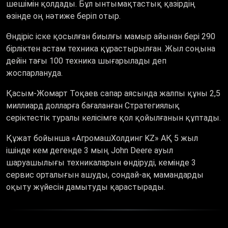
шешімін қолдады. Бұл ынтымақтастық қазірдің
өзінде оң нәтиже беріп отыр.
Өндіріс іске қосылған биылғы мамыр айынан бері 290
бірліктен астам техника құрастырылған. Жыл соңына
дейін тағы 100 техника шығарылады деп
жоспарлануда.
Қасым-Жомарт Тоқаев сапар аясында жалпы құны 2,5
миллиард долларға бағаланған Стратегиялық
серіктестік туралы келісімге қол қойылғанын құптады.
Құжат бойынша «АгромашХолдинг KZ» АҚ 5 жыл
ішінде кем дегенде 3 мың John Deere ауыл
шаруашылығы техникаларын өндіруді, кемінде 3
сервис орталығын ашуды, сондай-ақ мамандарды
оқыту жүйесін дамытуды қарастырады.