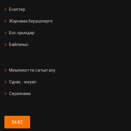
Есептер
Жарнама берушілерге
Бос орындар
Байланыс
Мемлекеттік сатып алу
Сұрақ - жауап
Сауалнама
24.KZ