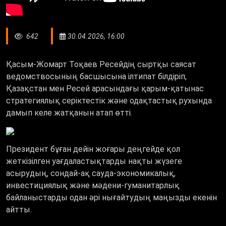
642
30.04.2026, 16:00
Қасым-Жомарт Тоқаев Ресейдің сыртқы саясат
ведомствосының басшысына ілтипат білдіріп,
Қазақстан мен Ресей арасындағы қарым-қатынас
стратегиялық серіктестік және одақтастық рухында
дамып келе жатқанын атап өтті.
Президент бұған дейін жоғары деңгейде қол
жеткізілген уағдаластықтарды нақты жүзеге
асырудың, сондай-ақ сауда-экономикалық,
инвестициялық және мәдени-гуманитарлық
байланыстарды одан әрі нығайтудың маңызды екенін
айтты.