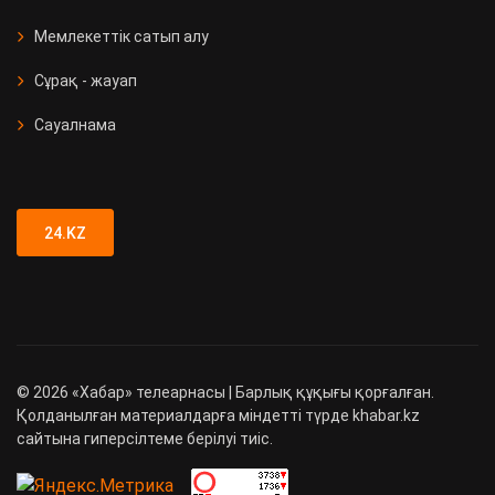
Мемлекеттік сатып алу
Сұрақ - жауап
Сауалнама
24.KZ
©
2026
«Хабар» телеарнасы | Барлық құқығы қорғалған.
Қолданылған материалдарға міндетті түрде khabar.kz
сайтына гиперсілтеме берілуі тиіс.