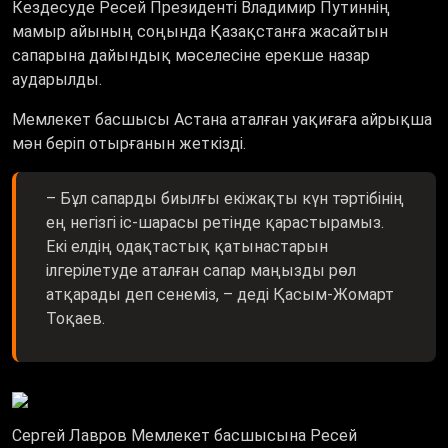
Кездесуде Ресей Президенті Владимир Путиннің
мамыр айының соңында Қазақстанға жасайтын
сапарына дайындық мәселесіне ерекше назар
аударылды.
Мемлекет басшысы Астана аталған уақиғаға айрықша
мән беріп отырғанын жеткізді.
– Бұл сапарды биылғы екіжақты күн тәртібінің
ең негізгі іс-шарасы ретінде қарастырамыз.
Екі елдің одақтастық қатынастарын
ілгерілетуде аталған сапар маңызды рөл
атқарады деп сенеміз, – деді Қасым-Жомарт
Тоқаев.
Сергей Лавров Мемлекет басшысына Ресей