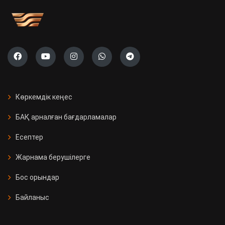
Көркемдік кеңес
БАҚ арналған бағдарламалар
Есептер
Жарнама берушілерге
Бос орындар
Байланыс