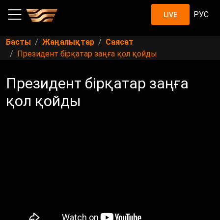
РУС
LIVE
Басты
Жаңалықтар
Саясат
Президент бірқатар заңға қол қойды
Президент бірқатар заңға
қол қойды