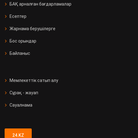
БАҚ арналған бағдарламалар
Есептер
Жарнама берушілерге
Бос орындар
Байланыс
Мемлекеттік сатып алу
Сұрақ - жауап
Сауалнама
24.KZ