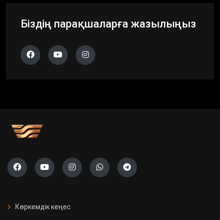
Біздің парақшаларға жазылыңыз
Көркемдік кеңес