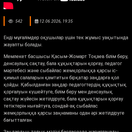
542
12.06.2026, 19:35
Енді мұғалімдер оқушылар үшін тек жұмыс уақытында
жауапты болады.
Мемлекет басшысы Қасым-Жомарт Тоқаев білім беру,
денсаулық сақтау, бала құқықтарын қорғау, педагог
мәртебесі және сыбайлас жемқорлыққа қарсы іс-
қимыл салаларын қамтитын бірқатар заңдарға қол
қойды. Қабылданған заңдар педагогтердің құқықтық
қорғалуын күшейтуге, білім беру мен денсаулық
сақтау жүйесін жетілдіруге, бала құқықтарын қорғау
тетіктерін нығайтуға, сондай-ақ сыбайлас
жемқорлыққа қарсы заңнаманы одан әрі жетілдіруге
бағытталған.
Заңдардың толық мәтіні баспасөзде жарияланады.