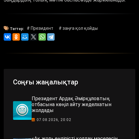
# Президент
# заңға қол қойды
Тегтер:
Соңғы жаңалықтар
Президент Ардақ Әмірқұловтың
отбасына көңіл айту жеделхатын
жолдады
07.08.2026, 20:02
«Ақ жол» өндірісті қолдау мәселесін