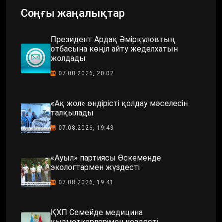
Соңғы жаңалықтар
Президент Ардақ Әмірқұловтың
отбасына көңіл айту жеделхатын
жолдады
07.08.2026, 20:02
«Ақ жол» өндірісті қолдау мәселесін
талқылады
07.08.2026, 19:43
«Ауыл» партиясы Өскеменде
экологтармен жүздесті
07.08.2026, 19:41
ҚХП Семейде медицина
қызметкерлерімен кездесті