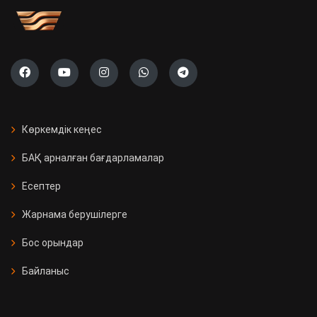
Көркемдік кеңес
БАҚ арналған бағдарламалар
Есептер
Жарнама берушілерге
Бос орындар
Байланыс