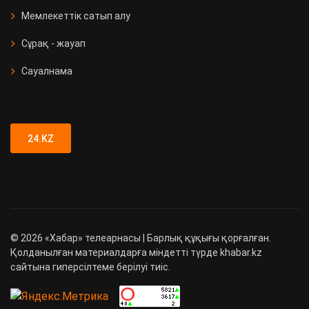
Мемлекеттік сатып алу
Сұрақ - жауап
Сауалнама
24.KZ
©
2026
«Хабар» телеарнасы | Барлық құқығы қорғалған.
Қолданылған материалдарға міндетті түрде khabar.kz
сайтына гиперсілтеме берілуі тиіс.