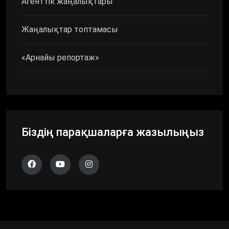
Агенттік жаңалықтары
Жаңалықтар топтамасы
«Арнайы репортаж»
Біздің парақшаларға жазылыңыз