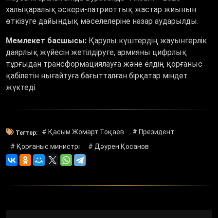
халықаралық әскери-патриоттық жастар жиынын
өткізуге дайындық мәселелеріне назар аударылды.
Мемлекет басшысы:
Қарулы күштердің жауынгерлік
даярлық жүйесін жетілдіруге, армияны цифрлық
тұрғыдан трансформациялауға және елдің қорғаныс
қабілетін нығайтуға бағытталған бірқатар міндет
жүктеді.
# Қасым Жомарт Тоқаев
# Президент
Тегтер:
# Қорғаныс министрі
# Дәурен Қосанов