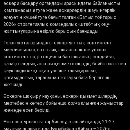
әскери басқару органдары арасындағы байланысты
қамтамасыз етуге және әскерлердің жауынгерлік
әлеуетін күшейтуге бағытталған «Батыл тойтарыс –
2026» стратегиялық командалық-штабтық оқу-
жаттығуларына әзірлік барысын баяндады.
Голан жоталарындағы екінші ұлттық контингент
миссиясының сәтті аяқталғанын және үшінші
контингенттің ротациясы басталғанын, сондай-ақ
қазақстандық әскери қызметшілердің бейбітшілік пен
қауіпсіздікке қосқан үлесіне халықаралық
қоғамдастық тарапынан жоғары баға берілгенін
жеткізді.
Әскерге шақыру науқаны, әскери қызметшілердің
мәртебесін көтеру бойынша қолға алынған жұмыстар
жөнінде есеп берілді.
Өскелең ұрпақты тәрбиелеу, атап айтқанда, 21-27
маусым аралығында Бурабайда «Айбын – 2026»