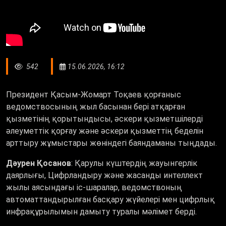
542
15.06.2026, 16:12
Президент Қасым-Жомарт Тоқаев қорғаныс
ведомствосының жыл басынан бері атқарған
қызметінің қорытындысы, әскери қызметшілерді
әлеуметтік қорғау және әскери қызметтің беделін
арттыру жұмыстары жөніндегі баяндаманы тыңдады.
Дәурен Қосанов
: Қарулы күштердің жауынгерлік
даярлығы, Цифрландыру және жасанды интеллект
жылы аясындағы іс-шаралар, ведомствоның
автоматтандырылған басқару жүйелері мен цифрлық
инфрақұрылымын дамыту туралы мәлімет берді.