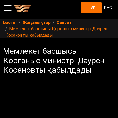
РУС
LIVE
Басты
Жаңалықтар
Саясат
Мемлекет басшысы Қорғаныс министрі Дәурен
Қосановты қабылдады
Мемлекет басшысы
Қорғаныс министрі Дәурен
Қосановты қабылдады