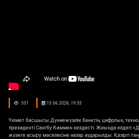
551
15.06.2026, 19:35
Үкімет басшысы Дүниежүзілік банктің цифрлық техно
президенті Сангбу Киммен кездесті. Жиында елдегі 
жүзеге асыру мәселесіне назар аударылды. Қазіргі та