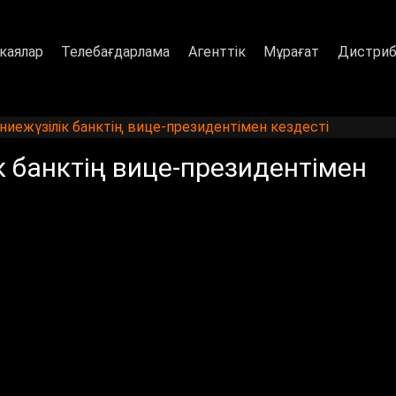
каялар
Телебағдарлама
Агенттік
Мұрағат
Дистриб
иежүзілік банктің вице-президентімен кездесті
 банктің вице-президентімен