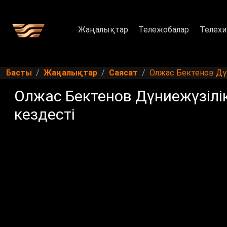
Жаңалықтар
Тележобалар
Телехи
Басты
Жаңалықтар
Саясат
Олжас Бектенов Дүн
Олжас Бектенов Дүниежүзілік
кездесті