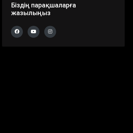
Біздің парақшаларға
жазылыңыз