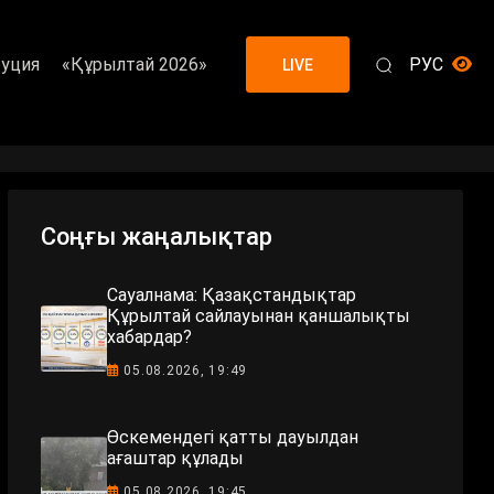
уция
«Құрылтай 2026»
РУС
LIVE
Соңғы жаңалықтар
Сауалнама: Қазақстандықтар
Құрылтай сайлауынан қаншалықты
хабардар?
05.08.2026, 19:49
Өскемендегі қатты дауылдан
ағаштар құлады
05.08.2026, 19:45