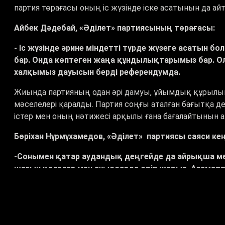
партия төрағасы оның іс жүзінде іске асатынын да а
Айбек Дәдебай, «Әділет» партиясының төрағасы:
- Іс жүзінде әрине міндетті түрде жүзеге асатын бо
бар. Онда көптеген жаңа құндылықтарымыз бар. Ол 
халқымыз дауысын берді референдумда.
Жиында партияның одан әрі дамуы, ұйымдық құрылым
мәселелері қаралды. Партия соңғы аталған бағытқа де
істер мен оның нәтижесі арқылы ғана бағалайтынын 
Бөріхан Нұрмұхамедов, «Әділет» партиясы саяси кең
-Сонымен қатар аудандық деңгейде да айрықша мән 
шағын қалалар мен ауылдарда өтіп жатыр. Азаматт
Сондықтан «Әділет» партиясы еліміздің әр ауданын
Съезд жұмысына AMANAT партиясының өкілдері де қ
тәртібіндегі маңызды мәселенің бірі болды. Делегатта