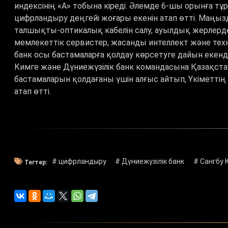
индексінің «А» тобына кіреді. Әлемде 6-шы орынға тұ
цифрландыру деңгейі жоғары екенін атап өтті. Маң
талшықты-оптикалық кабелін салу, ауылдық жерлер
мемлекеттік сервистер, жасанды интеллект және техн
банк осы бастамаларға қолдау көрсетуге дайын екенді
Кимге және Дүниежүзілік банк командасына Қазақс
бастамаларын қолдағаны үшін алғыс айтып, Үкіметтің 
атап өтті.
# цифрландыру
# Дүниежүзілік банк
# Сангбу 
Тегтер: