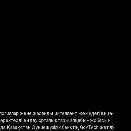
логиялар және жасанды интеллект жөніндегі вице-
«Деректерді өңдеу орталықтары алқабы» жобасын
ңда Қазақстан Дүниежүзілік банктің GovTech жетілу