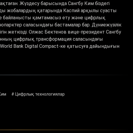
рақтаған. Жүздесу барысында Сангбу Ким біздегі
ызды жобалардың қатарында Каспий арқылы суасты
де байланысты қамтамасыз ету және цифрлық
опарктер саласындағы бастамалар бар. Дүниежүзілік
гін жеткізді. Олжас Бектенов вице-президент Сангбу
танның цифрлық трансформация саласындағы
World Bank Digital Compact-ке қатысуға дайындығын
Ким
# Цифрлық технологиялар