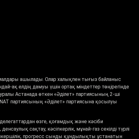
лиалдары ашылады. Олар халықпен тығыз байланыс
дай-ақ елдің дамуы үшін ортақ міндеттер төңірегінде
туралы Астанада өткен «Әділет» партиясының 2-ші
NAT партиясының «Әділет» партиясына қосылуы
 делегаттардан өзге, қоғамдық және кәсіби
 денсаулық сақтау, кәсіпкерлік, мұнай-газ секілді түрлі
ауапкершілік, прогресс сынды құндылықты ұстанатын