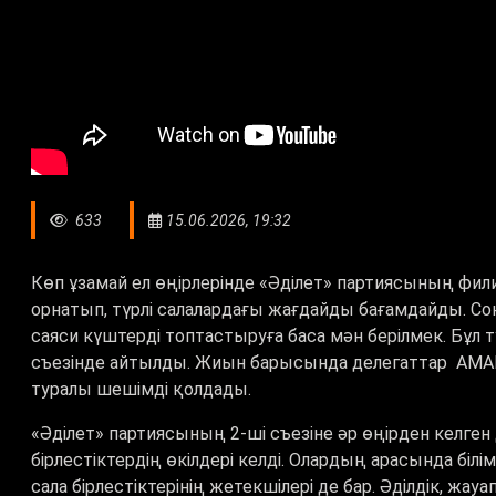
633
15.06.2026, 19:32
Көп ұзамай ел өңірлерінде «Әділет» партиясының фи
орнатып, түрлі салалардағы жағдайды бағамдайды. Сон
саяси күштерді топтастыруға баса мән берілмек. Бұл 
съезінде айтылды. Жиын барысында делегаттар AMA
туралы шешімді қолдады.
«Әділет» партиясының 2-ші съезіне әр өңірден келген
бірлестіктердің өкілдері келді. Олардың арасында білім,
сала бірлестіктерінің жетекшілері де бар. Әділдік, ж