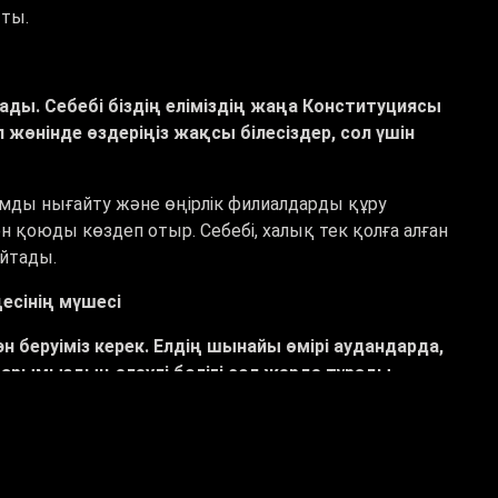
йтты.
лады. Себебі біздің еліміздің жаңа Конституциясы
жөнінде өздеріңіз жақсы білесіздер, сол үшін
ды нығайту және өңірлік филиалдарды құру
н қоюды көздеп отыр. Себебі, халық тек қолға алған
айтады.
есінің мүшесі
беруіміз керек. Елдің шынайы өмірі аудандарда,
арымыздың елеулі бөлігі сол жерде тұрады.
да нақты жұмысымен көрінуі тиіс.
атысты. Оның «Әділет» партиясына қосылуы күн
р бұл шешімді қолдап дауыс берді.