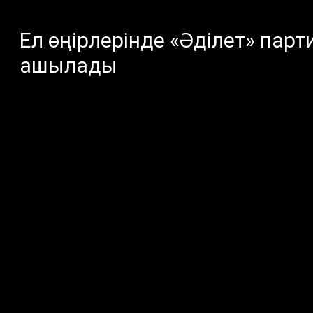
Ел өңірлерінде «Әділет» па
ашылады