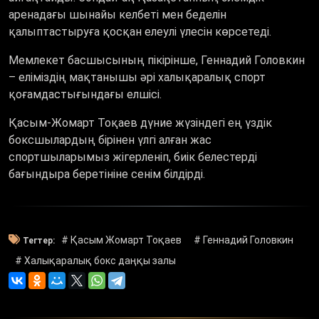
аренадағы шынайы келбеті мен беделін
қалыптастыруға қосқан елеулі үлесін көрсетеді.
Мемлекет басшысының пікірінше, Геннадий Головкин
– еліміздің мақтанышы әрі халықаралық спорт
қоғамдастығындағы елшісі.
Қасым-Жомарт Тоқаев дүние жүзіндегі ең үздік
боксшылардың бірінен үлгі алған жас
спортшыларымыз жігерленіп, биік белестерді
бағындыра беретініне сенім білдірді.
# Қасым Жомарт Тоқаев
# Геннадий Головкин
Тегтер:
# Халықаралық бокс даңқы залы