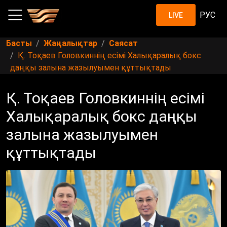
РУС
LIVE
Басты
Жаңалықтар
Саясат
Қ. Тоқаев Головкиннің есімі Халықаралық бокс
даңқы залына жазылуымен құттықтады
Қ. Тоқаев Головкиннің есімі
Халықаралық бокс даңқы
залына жазылуымен
құттықтады