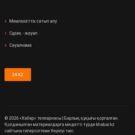
Мемлекеттік сатып алу
Сұрақ - жауап
Сауалнама
24.KZ
©
2026
«Хабар» телеарнасы | Барлық құқығы қорғалған.
Қолданылған материалдарға міндетті түрде khabar.kz
сайтына гиперсілтеме берілуі тиіс.