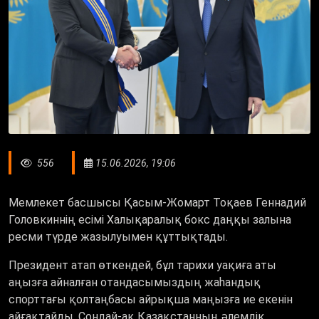
556
15.06.2026, 19:06
Мемлекет басшысы Қасым-Жомарт Тоқаев Геннадий
Головкиннің есімі Халықаралық бокс даңқы залына
ресми түрде жазылуымен құттықтады.
Президент атап өткендей, бұл тарихи уақиға аты
аңызға айналған отандасымыздың жаһандық
спорттағы қолтаңбасы айрықша маңызға ие екенін
айғақтайды. Сондай-ақ Қазақстанның әлемдік