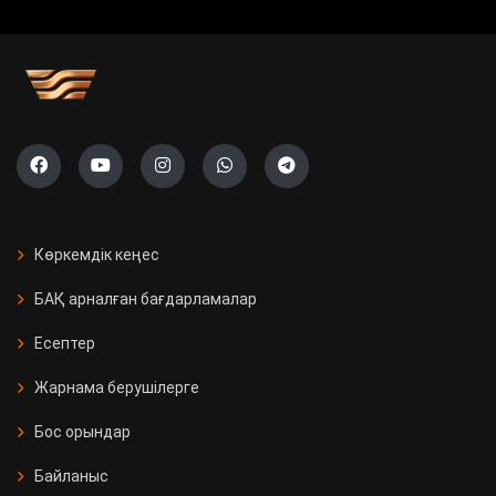
Көркемдік кеңес
БАҚ арналған бағдарламалар
Есептер
Жарнама берушілерге
Бос орындар
Байланыс