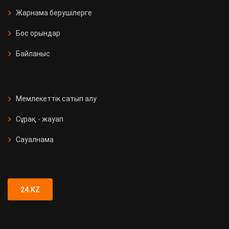
Жарнама берушілерге
Бос орындар
Байланыс
Мемлекеттік сатып алу
Сұрақ - жауап
Сауалнама
24.KZ