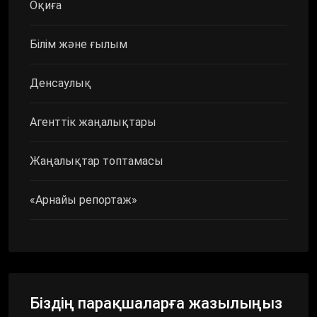
Оқиға
Білім және ғылым
Денсаулық
Агенттік жаңалықтары
Жаңалықтар топтамасы
«Арнайы репортаж»
Біздің парақшаларға жазылыңыз