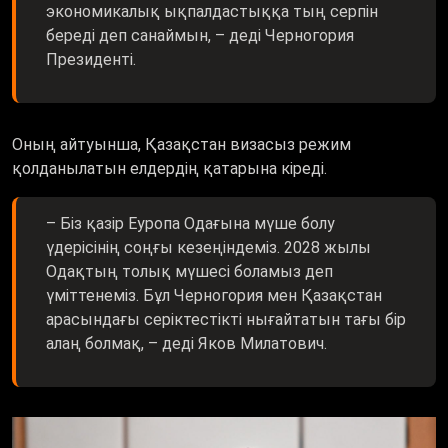
экономикалық ықпалдастыққа тың серпін
береді деп санаймын, – деді Черногория
Президенті.
Оның айтуынша, Қазақстан визасыз режим
қолданылатын елдердің қатарына кіреді.
– Біз қазір Еуропа Одағына мүше болу
үдерісінің соңғы кезеңіндеміз. 2028 жылы
Одақтың толық мүшесі боламыз деп
үміттенеміз. Бұл Черногория мен Қазақстан
арасындағы серіктестікті нығайтатын тағы бір
алаң болмақ, – деді Яков Милатович.