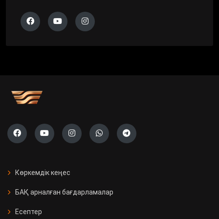
Көркемдік кеңес
БАҚ арналған бағдарламалар
Есептер