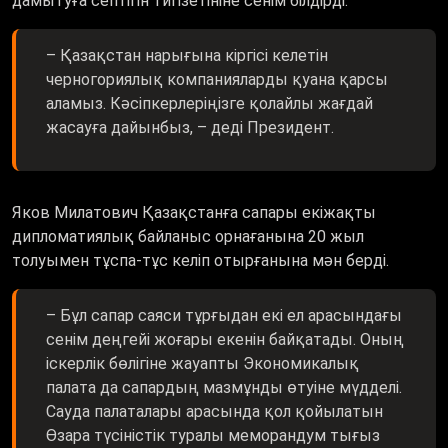
дамытуға септігін тигізетініне сенім білдірді.
– Қазақстан нарығына кіргісі келетін
черногориялық компанияларды қуана қарсы
аламыз. Кәсіпкерлеріңізге қолайлы жағдай
жасауға дайынбыз, – деді Президент.
Яков Милатович Қазақстанға сапары екіжақты
дипломатиялық байланыс орнағанына 20 жыл
толуымен тұспа-тұс келіп отырғанына мән берді.
– Бұл сапар саяси тұрғыдан екі ел арасындағы
сенім деңгейі жоғары екенін байқатады. Оның
іскерлік бөлігіне жауапты Экономикалық
палата да сапардың мазмұнды өтуіне мүдделі.
Сауда палаталары арасында қол қойылатын
Өзара түсіністік туралы меморандум тығыз