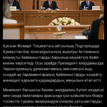
Қасым-Жомарт Тоқаевтың айтуынша, Подгорицада
Қазақстан Бас консулдығының ашылуы Астананың
екіжақты байланыстарды барынша кеңейтуге бейіл
екенін көрсетеді. Осы орайда Президент елордамызда
Черногорияның дипломатиялық миссиясын ашу,
сондай-ақ парламентаралық байланыстарды күшейту
жөніндегі қарымта қадамдардың маңызын атап өтті.
Мемлекет басшысы бизнес өкілдерінің бүгінгі кездесуі
мен сауда палаталары арасында қол қойылатын Өзара
түсіністік туралы меморандум іскерлік қатынастарды