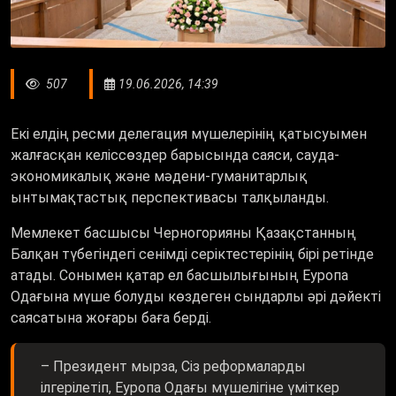
507
19.06.2026, 14:39
Екі елдің ресми делегация мүшелерінің қатысуымен
жалғасқан келіссөздер барысында саяси, сауда-
экономикалық және мәдени-гуманитарлық
ынтымақтастық перспективасы талқыланды.
Мемлекет басшысы Черногорияны Қазақстанның
Балқан түбегіндегі сенімді серіктестерінің бірі ретінде
атады. Сонымен қатар ел басшылығының Еуропа
Одағына мүше болуды көздеген сындарлы әрі дәйекті
саясатына жоғары баға берді.
– Президент мырза, Сіз реформаларды
ілгерілетіп, Еуропа Одағы мүшелігіне үміткер