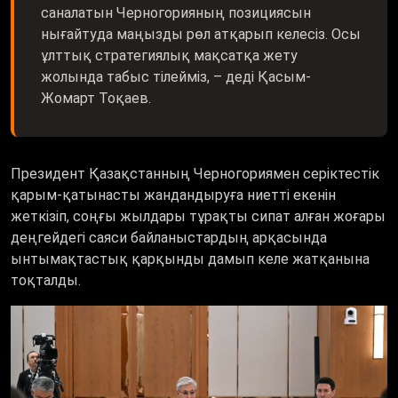
саналатын Черногорияның позициясын
нығайтуда маңызды рөл атқарып келесіз. Осы
ұлттық стратегиялық мақсатқа жету
жолында табыс тілейміз, – деді Қасым-
Жомарт Тоқаев.
Президент Қазақстанның Черногориямен серіктестік
қарым-қатынасты жандандыруға ниетті екенін
жеткізіп, соңғы жылдары тұрақты сипат алған жоғары
деңгейдегі саяси байланыстардың арқасында
ынтымақтастық қарқынды дамып келе жатқанына
тоқталды.