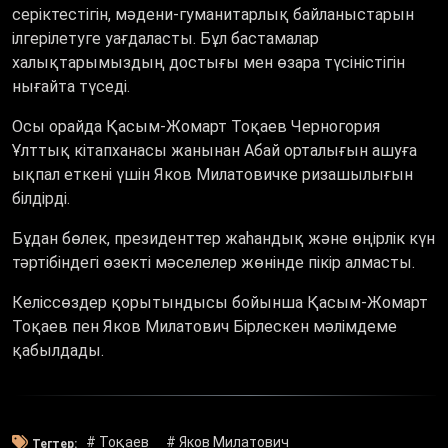
серіктестігін, мәдени-гуманитарлық байланыстарын
ілгерілетуге уағдаласты. Бұл бастамалар
халықтарымыздың достығы мен өзара түсіністігін
нығайта түседі.
Осы орайда Қасым-Жомарт Тоқаев Черногория
Ұлттық кітапханасы жанынан Абай орталығын ашуға
ықпал еткені үшін Яков Милатовичке ризашылығын
білдірді.
Бұдан бөлек, президенттер жаһандық және өңірлік күн
тәртібіндегі өзекті мәселелер жөнінде пікір алмасты.
Келіссөздер қорытындысы бойынша Қасым-Жомарт
Тоқаев пен Яков Милатович Бірлескен мәлімдеме
қабылдады.
# Тоқаев
# Яков Милатович
Тегтер: