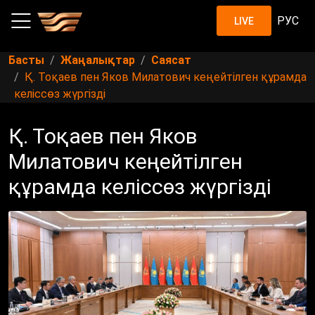
РУС
LIVE
Басты
Жаңалықтар
Саясат
Қ. Тоқаев пен Яков Милатович кеңейтілген құрамда
келіссөз жүргізді
Қ. Тоқаев пен Яков
Милатович кеңейтілген
құрамда келіссөз жүргізді