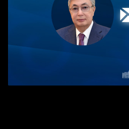
388
30.06.2026, 19:15
Қасым-Жомарт Тоқаев Феликс-Антуан Чисекеди Чило
мейрамы – Тәуелсіздік күнімен құттықтады.