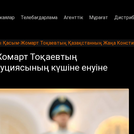
каялар
Телебағдарлама
Агенттік
Мұрағат
Дистриб
Қасым-Жомарт Тоқаевтың Қазақстанның Жаңа Конституц
омарт Тоқаевтың
уциясының күшіне енуіне