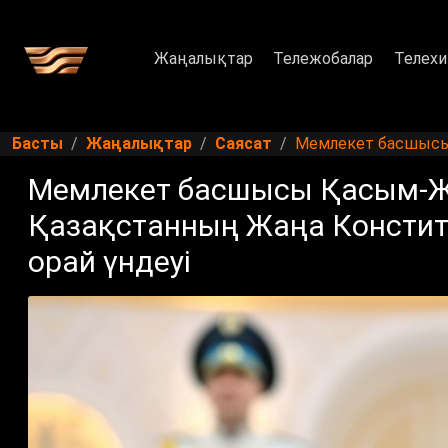
Жаңалықтар
Тележобалар
Телехи
Басты
Жаңалықтар
Саясат
Мемлекет басшысы 
Мемлекет басшысы Қасым-Ж
Қазақстанның Жаңа Констит
орай үндеуі