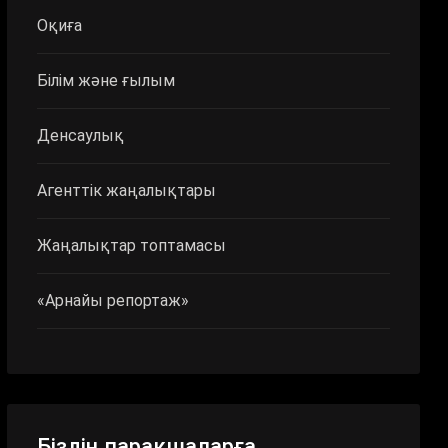
Оқиға
Білім және ғылым
Денсаулық
Агенттік жаңалықтары
Жаңалықтар топтамасы
«Арнайы репортаж»
Біздің парақшаларға