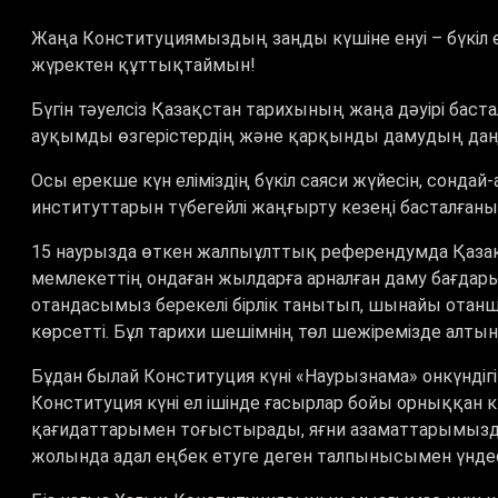
Жаңа Конституциямыздың заңды күшіне енуі – бүкіл
жүректен құттықтаймын!
Бүгін тәуелсіз Қазақстан тарихының жаңа дәуірі бас
ауқымды өзгерістердің және қарқынды дамудың даң
Осы ерекше күн еліміздің бүкіл саяси жүйесін, сонда
институттарын түбегейлі жаңғырту кезеңі басталғаны
15 наурызда өткен жалпыұлттық референдумда Қазақс
мемлекеттің ондаған жылдарға арналған даму бағда
отандасымыз берекелі бірлік танытып, шынайы отанш
көрсетті. Бұл тарихи шешімнің төл шежіремізде алты
Бұдан былай Конституция күні «Наурызнама» онкүндіг
Конституция күні ел ішінде ғасырлар бойы орныққан 
қағидаттарымен тоғыстырады, яғни азаматтарымыздың
жолында адал еңбек етуге деген талпынысымен үндес