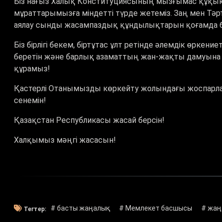
Біз нағыз Халық Конституциясының мызғымас құқықты
мұраттарымызға міндетті түрде жетеміз. Заң мен Тәрт
аялау сынды жасампаздық құндылықтарын қоғамда б
Біз бірлігі бекем, біртұтас ұлт ретінде әлемдік өрке
беретін және барлық азаматтың жан-жақты дамуына 
құрамыз!
Қастерлі Отанымызды көркейту жолындағы жоспарла
сенемін!
Қазақстан Республикасы жасай берсін!
Халқымыз мәңгі жасасын!
# басты жаңалық
# Мемлекет басшысы
# жаң
Тегтер: