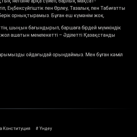
қ негізіне арқа сүйеп, барлық мақсат-
іп, Еңбексүйгіштік пен Өрлеу, Тазалық пен Табиғатты
ерік орнықтырамыз. Бұған еш күмәнім жоқ.
ниеттің шыңын бағындырып, баршаға бірдей мүмкіндік
жол ашатын мемлекетті – Әділетті Қазақстанды
рымызды ойдағыдай орындаймыз. Мен бұған кәміл
а Конституция
# Үндеу