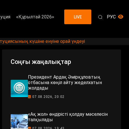
уция
«Құрылтай 2026»
РУС
LIVE
иясының күшіне енуіне орай үндеуі
Соңғы жаңалықтар
Президент Ардақ Әмірқұловтың
отбасына көңіл айту жеделхатын
жолдады
07.08.2026, 20:02
«Ақ жол» өндірісті қолдау мәселесін
талқылады
07.08.2026, 19:43