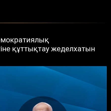
емократиялық
іне құттықтау жеделхатын