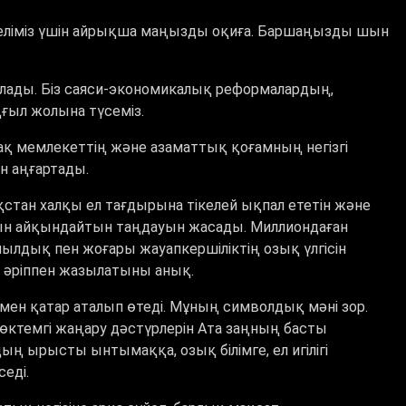
 еліміз үшін айрықша маңызды оқиға. Баршаңызды шын
талады. Біз саяси-экономикалық реформалардың,
ғыл жолына түсеміз.
й-ақ мемлекеттің және азаматтық қоғамның негізгі
н аңғартады.
тан халқы ел тағдырына тікелей ықпал ететін және
рын айқындайтын таңдауын жасады. Миллиондаған
ылдық пен жоғары жауапкершіліктің озық үлгісін
н әріппен жазылатыны анық.
імен қатар аталып өтеді. Мұның символдық мәні зор.
көктемгі жаңару дәстүрлерін Ата заңның басты
 ырысты ынтымаққа, озық білімге, ел игілігі
еді.