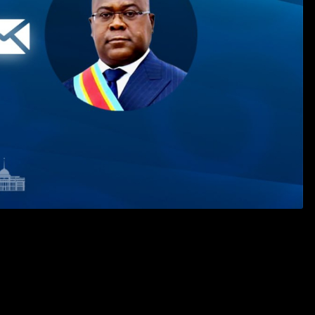
мбо мен оның отандастарын осы елдің ұлттық