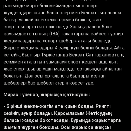
рәсімінде мәртебелі меймандар мен спорт
жұлдыздары және бапкерлер мен Бекзаттың анасы
батыр ұл жайлы естеліктерімен бөлісіп, жас
спортшыларға сәттілік тіледі. Халықаралық бокс
қауымдастығының (IBA) талаптарына сәйкес турнир
жеңімпаздарына «спорт шебері» атағы беріледі.
Жарыс жеңімпаздары 4 сәуір күні белгілі болады. Айта
кетейік, былтыр Түркістанда Бекзат Саттархановтың
есімімен аталатын заманауи спорт кешені ашылып,
жас спортшылар үшін маңызды орталыққа айналған
болатын. Дәл осы орталықта былғары қолғап
шеберлері бар шеберліктерін көрсетуде.
Мирас Түкенов, жарысқа қатысушы:
- Бірінші жекпе-жегім өте қиын болды. Рингті
сезініп, ауыр болады. Қарсыласым Жетісудың
баласы жақсы бокстасады. Бұрында жарыстарға
шығып жүрген боксшы. Осы жарысқа жақсы