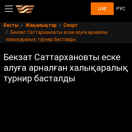
РУС
LIVE
Басты
Жаңалықтар
Спорт
Бекзат Саттархановты еске алуға арналған
халықаралық турнир басталды
Бекзат Саттархановты еске
алуға арналған халықаралық
турнир басталды