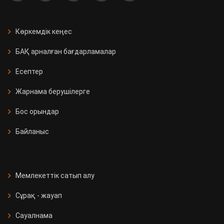
Көркемдік кеңес
БАҚ арналған бағдарламалар
Есептер
Жарнама берушілерге
Бос орындар
Байланыс
Мемлекеттік сатып алу
Сұрақ - жауап
Сауалнама