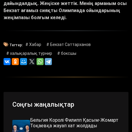
дайындалдық. Жеңіске жеттік. Менің арманым осы
Бекзат ағамыз сияқты Олимпиада ойындарының
жеңімпазы болғым келеді.
# Хабар
# Бекзат Саттарханов
Тегтер:
# халықаралық турнир
# боксшы
Соңғы жаңалықтар
Бельгия Королі Филипп Қасым-Жомарт
Тоқаевқа жауап хат жолдады