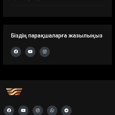
Біздің парақшаларға жазылыңыз