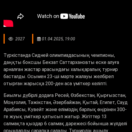
2027
01.04.2025, 19:00
Түркістанда Сидней олимпиадасының чемпионы,
даңқты боксшы Бекзат Саттархановты еске алуға
арналған жастар арасындағы халықаралық турнир
басталды. Осымен 23-ші мәрте жалауы желбіреп
отырған жарысқа 200-ден аса үміткер келіпті.
Биылғы дүбірлі додаға Ресей, Өзбекстан, Қырғызстан,
Моңғолия, Тәжікстан, Әзербайжан, Қытай, Египет, Сауд
Арабиясы, Кувейт және еліміздің барлық өңірінен 300-
ге жуық үміткер қатысып жатыр. Жігіттер 13
салмақта қыздар 6 салмақ дәрежесі бойынша жүлделі
орындарды сарапқа салады. Турнирдің ашылу