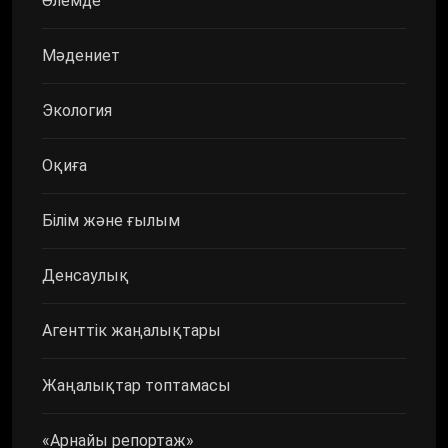
Әлемде
Мәдениет
Экология
Оқиға
Білім және ғылым
Денсаулық
Агенттік жаңалықтары
Жаңалықтар топтамасы
«Арнайы репортаж»