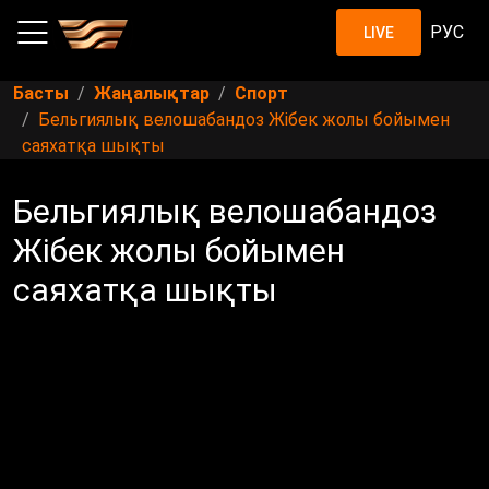
РУС
LIVE
Басты
Жаңалықтар
Спорт
Бельгиялық велошабандоз Жібек жолы бойымен
саяхатқа шықты
Бельгиялық велошабандоз
Жібек жолы бойымен
саяхатқа шықты