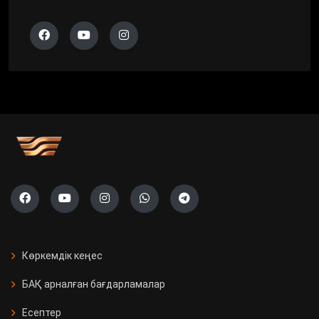
Көркемдік кеңес
БАҚ арналған бағдарламалар
Есептер