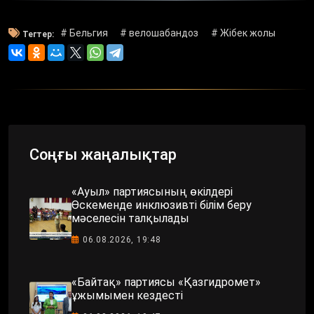
# Бельгия
# велошабандоз
# Жібек жолы
Тегтер:
Соңғы жаңалықтар
«Ауыл» партиясының өкілдері
Өскеменде инклюзивті білім беру
мәселесін талқылады
06.08.2026, 19:48
«Байтақ» партиясы «Қазгидромет»
ұжымымен кездесті