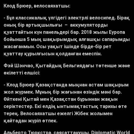
Клод Брюер, велосаяхатшы:
- Бұл классикалық үлгідегі электрлі велосипед. Бірақ
оның бір артықшылығы
–
аккумуляторды
қуаттайтын күн панельдері бар. 2018 жылы Еуропа
бойынша 5 мың шақырымдық алғашқы сапарымды
жасағанмын. Осы уақыт ішінде бірде-бір рет
қуаттау құрылғысын қолданған емеспін.
Фэй Шэнчао, Қытайдың Бельгиядағы төтенше және
өкілетті елшісі:
- Клод Брюер Қазақстанда мыңнан астам шақырым
жол жүрмек. Мұның бір жағынан өзіндік мәні бар.
Өйткені Қытай мен Қазақстан бұрыннан жақын
серіктестер. Екі елдің ынтымақтастық тарихы өте
терең. Велосаяхатшы ежелгі Жібек жолымен
қайтадан жүріп өтпек.
Альберто Тюркстра, саясаттанушы, Diplomatic World