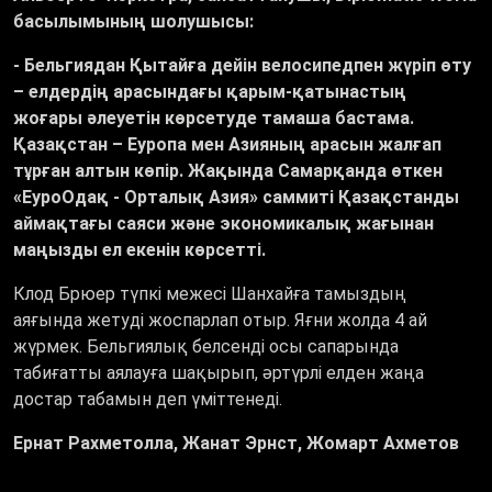
басылымының шолушысы:
- Бельгиядан Қытайға дейін велосипедпен жүріп өту
–
елдердің арасындағы қарым-қатынастың
жоғары әлеуетін көрсетуде тамаша бастама.
Қазақстан
–
Еуропа мен Азияның арасын жалғап
тұрған алтын көпір. Жақында Самарқанда өткен
«ЕуроОдақ - Орталық Азия» саммиті Қазақстанды
аймақтағы саяси және экономикалық жағынан
маңызды ел екенін көрсетті.
Клод Брюер түпкі межесі Шанхайға тамыздың
аяғында жетуді жоспарлап отыр. Яғни жолда 4 ай
жүрмек. Бельгиялық белсенді осы сапарында
табиғатты аялауға шақырып, әртүрлі елден жаңа
достар табамын деп үміттенеді.
Ернат Рахметолла, Жанат Эрнст, Жомарт Ахметов