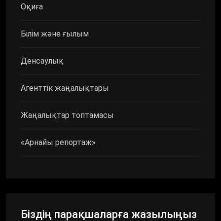
Оқиға
Білім және ғылым
Денсаулық
Агенттік жаңалықтары
Жаңалықтар топтамасы
«Арнайы репортаж»
Біздің парақшаларға жазылыңыз