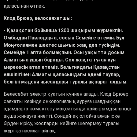
қаласынан өтпек.
Клод Брюер, велосаяхатшы:
- Қазақстан бойынша 1200 шақырым жүрмекпін.
Омбыдан Павлодарға, сосын Семейге өтемін. Бұл
Моңғолиямен шектес шығыс жақ деп түсіндім.
Семейде 1 апта болмақпын. Осы уақытта досым
Алматыға ұшып барады. Сол жақта туған күн
мерекесін атап өтеміз. Бельгиядағы Қазақстан
елшілігінен Алматы қаласындағы әдемі таулар,
белгілі мәдени нысандары туралы ақпарат алдым.
Белесебет электр қуатын күннен алады. Клод Брюер
саяхаты кезінде онкологиялық ауруға шалдыққан
адамдарға көмектесу мақсатында қайырымдылыққа
ақша жинауға ниетті. Сондай-ақ ол ойға алған іске
бірден кірісу, жоспарды кейінге шегермеу туралы
жұртқа насихат айпақ.