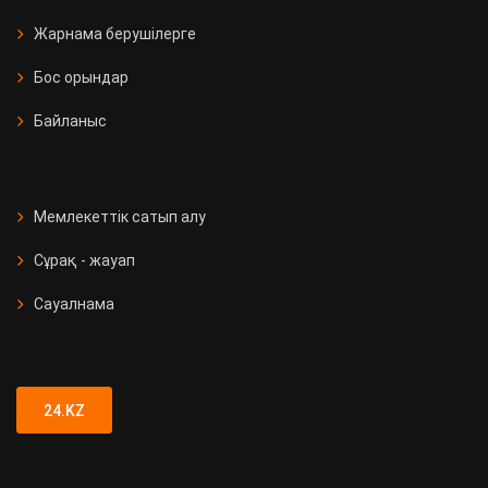
Жарнама берушілерге
Бос орындар
Байланыс
Мемлекеттік сатып алу
Сұрақ - жауап
Сауалнама
24.KZ