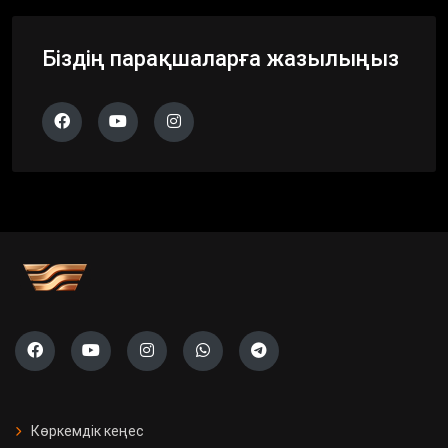
Біздің парақшаларға жазылыңыз
Көркемдік кеңес