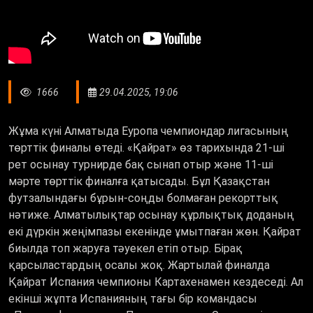
1666
29.04.2025, 19:06
Жұма күні Алматыда Еуропа чемпиондар лигасының
төрттік финалы өтеді. «Қайрат» өз тарихында 21-ші
рет осынау турнирде бақ сынап отыр және 11-ші
мәрте төрттік финалға қатысады. Бұл Қазақстан
футзалындағы бұрын-соңды болмаған рекорттық
нәтиже. Алматылықтар осынау құрлықтық доданың
екі дүркін жеңімпазы екенінде ұмытпаған жөн. Қайрат
биылда топ жаруға тәуекел етіп отыр. Бірақ
қарсыластардың осалы жоқ. Жартылай финалда
Қайрат Испания чемпионы Картахенамен кездеседі. Ал
екінші жұпта Испанияның тағы бір командасы