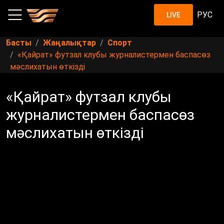
РУС
LIVE
Басты
Жаңалықтар
Спорт
«Қайрат» футзал клубы журналистермен баспасөз
мәслихатын өткізді
«Қайрат» футзал клубы
журналистермен баспасөз
мәслихатын өткізді