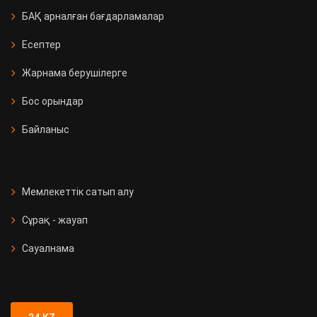
БАҚ арналған бағдарламалар
Есептер
Жарнама берушілерге
Бос орындар
Байланыс
Мемлекеттік сатып алу
Сұрақ - жауап
Сауалнама