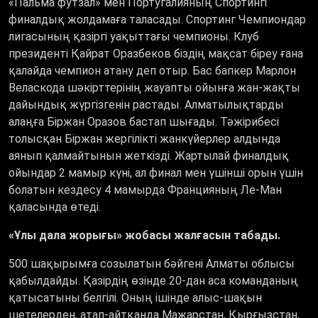
«Пальма футзал» мен Португалияның Спортингі
финалдық жолдамаға таласады. Спортинг Чемпиондар
лигасының қазіргі уақыттағы чемпионы. Клуб
президенті Қайрат Оразбеков біздің мақсат біреу ғана
қалайда чемпион атану деп отыр. Бас бапкер Марлон
Веласкода шәкірттерінің жауапты ойынға жан-жақты
дайындық жүргізгенін растады. Алматылықтарды
алаңға Біржан Оразов бастап шығады. Тәжірибесі
толысқан Біржан жергілікті жанкүйерлер алдында
аянып қалмайтынын жеткізді. Жартылай финалдық
ойындар 2 мамыр күні, ал финал мен үшінші орын үшін
болатын кездесу 4 мамырда Францияның Ле-Ман
қаласында өтеді.
«Ұлы дала жорығы» жобасы жалғасын табады.
500 шақырымға созылатын бәйгені Алматы облысы
қабылдайды. Қазірдің өзінде 20-дан аса команданың
қатысатыны белгілі. Оның ішінде алыс-шақын
шетелерден, атап-айтқанда Мажарстан, Қырғызстан,