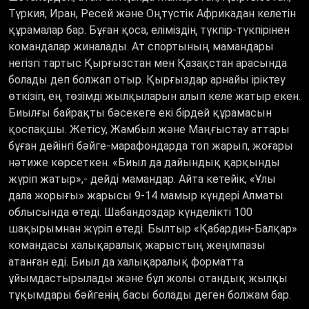
Түркия, Иран, Ресей және Оңтүстік Африкадан келетін
құрамалар бар. Бұған қоса, еліміздің түкпір-түкпірінен
командалар жиналады. Ат спортының мамандары
негізгі тартыс Қырғызстан мен Қазақстан арасында
болады деп болжап отыр. Қырғыздар арнайы іріктеу
өткізіп, ең төзімді жылқыларын алып келе жатыр екен.
Биылғы байрақты бәсекеге екі бірдей құрамасын
қоспақшы. Жетісу, Жамбыл және Маңғыстау аттары
бұған дейінгі бәйге-марафондарда топ жарып, жоғары
нәтиже көрсеткен. «Биыл да дайындық қарқынды
жүріп жатыр»,- дейді мамандар. Айта кетейік, «Ұлы
дала жорығы» жарысы 9-14 мамыр күндері Алматы
облысында өтеді. Шабандоздар күнделікті 100
шақырымнан жүріп өтеді. Былтыр «Қабардин-Балқар»
командасы халықаралық жарыстың жеңімпазы
атанған еді. Биыл да халықаралық форматта
ұйымдастырылады және бұл жолы отандық жылқы
тұқымдары бәйгенің басы болады деген болжам бар.