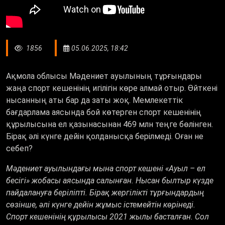
1856
05.06.2025, 18:42
Ақмола облысы Мәдениет ауылының тұрғындары
жаңа спорт кешенінің игілігін көре алмай отыр. Өйткені
нысанның аты бар да заты жоқ. Мемлекеттік
бағдарлама аясында бой көтерген спорт кешенінің
құрылысына ел қазынасынан 469 млн теңге бөлінген.
Бірақ әлі күнге дейін қолданысқа берілмеді. Оған не
себеп?
Мәдениет ауылындағы мына спорт кешені «Ауыл – ел
бесігі» жобасы аясында салынған. Нысан былтыр күзде
пайдалануға беріліпті. Бірақ жергілікті тұрғындардың
сөзінше, әлі күнге дейін жұмыс істемейтін көрінеді.
Спорт кешенінің құрылысы 2021 жылы басталған. Сол