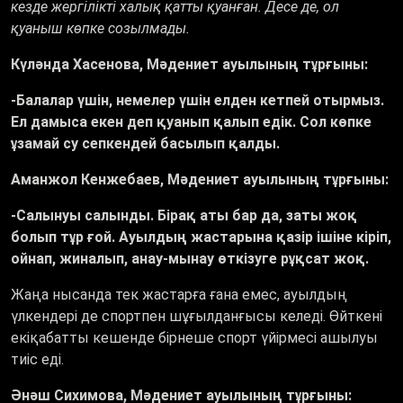
кезде жергілікті халық қатты қуанған. Десе де, ол
қуаныш көпке созылмады.
Күләнда Хасенова, Мәдениет ауылының тұрғыны:
-Балалар үшін, немелер үшін елден кетпей отырмыз.
Ел дамыса екен деп қуанып қалып едік. Сол көпке
ұзамай су сепкендей басылып қалды.
Аманжол Кенжебаев, Мәдениет ауылының тұрғыны:
-Салынуы салынды. Бірақ аты бар да, заты жоқ
болып тұр ғой. Ауылдың жастарына қазір ішіне кіріп,
ойнап, жиналып, анау-мынау өткізуге рұқсат жоқ.
Жаңа нысанда тек жастарға ғана емес, ауылдың
үлкендері де спортпен шұғылданғысы келеді. Өйткені
екіқабатты кешенде бірнеше спорт үйірмесі ашылуы
тиіс еді.
Әнәш Сихимова, Мәдениет ауылының тұрғыны: