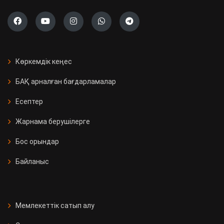
Көркемдік кеңес
БАҚ арналған бағдарламалар
Есептер
Жарнама берушілерге
Бос орындар
Байланыс
Мемлекеттік сатып алу