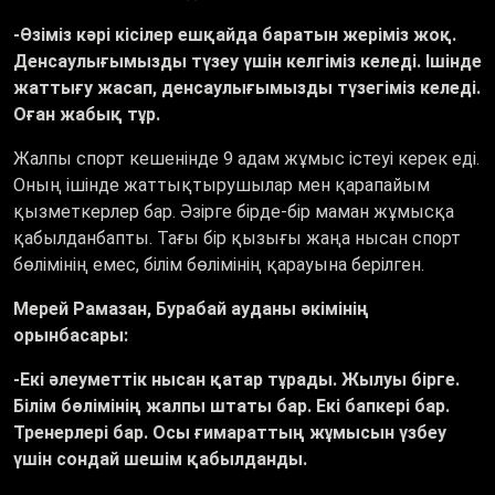
-Өзіміз кәрі кісілер ешқайда баратын жеріміз жоқ.
Денсаулығымызды түзеу үшін келгіміз келеді. Ішінде
жаттығу жасап, денсаулығымызды түзегіміз келеді.
Оған жабық тұр.
Жалпы спорт кешенінде 9 адам жұмыс істеуі керек еді.
Оның ішінде жаттықтырушылар мен қарапайым
қызметкерлер бар. Әзірге бірде-бір маман жұмысқа
қабылданбапты. Тағы бір қызығы жаңа нысан спорт
бөлімінің емес, білім бөлімінің қарауына берілген.
Мерей Рамазан, Бурабай ауданы әкімінің
орынбасары:
-Екі әлеуметтік нысан қатар тұрады. Жылуы бірге.
Білім бөлімінің жалпы штаты бар. Екі бапкері бар.
Тренерлері бар. Осы ғимараттың жұмысын үзбеу
үшін сондай шешім қабылданды.