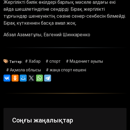
Жергілікті билік өкілдері барлық мәселе алдағы екі
айда шешілетіндігіне сендірді. Бірақ жергілікті
тұрғындар шенеуніктің сөзіне сенер-сенбесін білмейді.
Бірақ күткеннен басқа амал жоқ.
Абзал Азаматұлы, Евгений Шинкаренко
# Хабар
# спорт
# Мәдениет ауылы
Тегтер:
# Ақмола облысы
# жаңа спорт кешені
Соңғы жаңалықтар