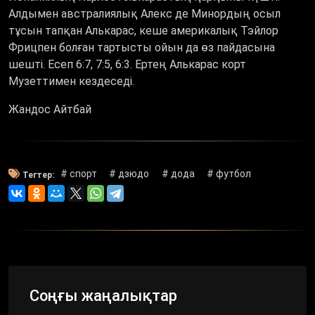
Алдымен австралиялық Алекс де Минордың осыл
тұсын тапқан Алькарас, кеше америкалық Тэйлор
Фрицпен болған тартысты ойын да өз пайдасына
шешті. Есеп 6:7, 7:5, 6:3. Ертең Алькарас корт
Музеттимен кездеседі.
Жандос Айтбай
# спорт
# дзюдо
# дода
# футбол
Тегтер:
Соңғы жаңалықтар