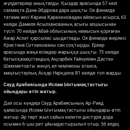
жүлдегерлер анықталды. Қыздар арасында 57 келі
салмақта Дана Әбдірова дара шықты. Ол финалда
татами иесі Карина Қарекеновадан айласын асырса, 63
келіде Дамеля Асылханованың асығы алшысынан
түсті. 70 келіде Абай облысының намысын қорғаған
Ажар Асхат қарсылас шыдатпады. Ол финалда жерлесі
Кристина Сотникованы сан соқтырды. Ерлер
арасында жаңа есімдер жарыққа шықты. 73 келіде
батысқазақстандық Аңсарбек Ғайнуллин Дастан
Шаяхметовты жеңіп, ел чемпионы атанса,
маңғыстаулық Асқар Нарқұлов 81 келіде топ жарды.
Сауд Арабиясында Ислам Ынтымақтастығы
ойындары өтіп жатыр.
Дәл осы күндері Сауд Арабиясының Ар-Рияд
қаласында Ислам Ынтымақтастығы ойындары өтіп
жатыр. Әр төрт жыл сайын келетін дәстүрлі дода
осымен 6-шы рет ұйымдастырылып отыр. 56 елдің