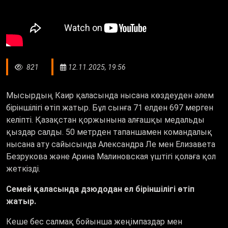
821
12.11.2025, 19:56
Мысырдың Каир қаласында нысана көздеуден әлем
біріншілігі өтіп жатыр. Бұл сынға 71 елден 697 мерген
келіпті. Қазақстан қоржынына алғашқы медальды
қыздар салды. 50 метрден тапаншамен командалық
нысана ату сайысында Александра Ле мен Елизавета
Безрукова және Арина Малиновская үштігі қолаға қол
жеткізді.
Семей қаласында дзюдодан ел біріншілігі өтіп
жатыр.
Кеше бес салмақ бойынша жеңімпаздар мен