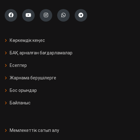
Көркемдік кеңес
БАҚ арналған бағдарламалар
Есептер
Жарнама берушілерге
Бос орындар
Байланыс
Мемлекеттік сатып алу