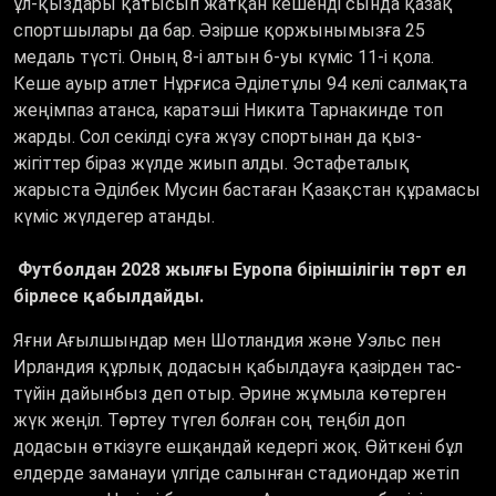
ұл-қыздары қатысып жатқан кешенді сында қазақ
спортшылары да бар. Әзірше қоржынымызға 25
медаль түсті. Оның 8-і алтын 6-уы күміс 11-і қола.
Кеше ауыр атлет Нұрғиса Әділетұлы 94 келі салмақта
жеңімпаз атанса, каратэші Никита Тарнакинде топ
жарды. Сол секілді суға жүзу спортынан да қыз-
жігіттер біраз жүлде жиып алды. Эстафеталық
жарыста Әділбек Мусин бастаған Қазақстан құрамасы
күміс жүлдегер атанды.
Футболдан 2028 жылғы Еуропа біріншілігін төрт ел
бірлесе қабылдайды.
Яғни Ағылшындар мен Шотландия және Уэльс пен
Ирландия құрлық додасын қабылдауға қазірден тас-
түйін дайынбыз деп отыр. Әрине жұмыла көтерген
жүк жеңіл. Төртеу түгел болған соң теңбіл доп
додасын өткізуге ешқандай кедергі жоқ. Өйткені бұл
елдерде заманауи үлгіде салынған стадиондар жетіп