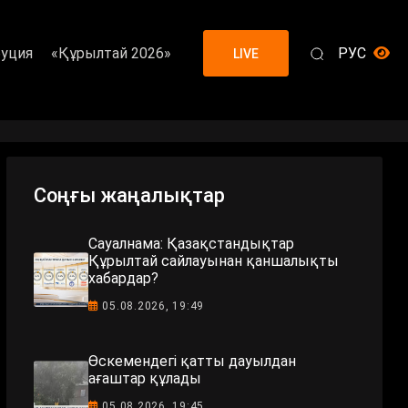
уция
«Құрылтай 2026»
РУС
LIVE
Соңғы жаңалықтар
Сауалнама: Қазақстандықтар
Құрылтай сайлауынан қаншалықты
хабардар?
05.08.2026, 19:49
Өскемендегі қатты дауылдан
ағаштар құлады
05.08.2026, 19:45