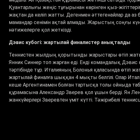
Қуантарлығы жеңіс тұғырынан көрінген қыз-жігіттерім
жақтан да келіп жатты. Дегенмен әттегенайлар да аз
мамандар сенімін ақтай алмады. Жарыстың соңғы күн
нәтижелерге қол жеткізді.
Дэвис кубогі: жартылай финалистер анықталды
Теннистен жылдың қорытынды жарыстары өтіп жатыр.
Янник Синнер топ жарған еді. Енді командалық Дэвис 
тәртібінде тұр. Италияның Болонья қаласында өтіп ж
жартылай финалға шыққан 4 мықты белгілі. Олар Итал
кеше Аргентинамен болған тартысқа толы ойныда та
құрамасына Александр Зверев қол ұшын берді. Ян Ле
жанкүйерлері Зверевтен үміт күтті. Тәжірибелі тен
теңестірген. Осылайша жеңімпаз команда жұптық ой
Кевин Кравиц пен Тим Пюц 4:6 6:4 7:6 есебімен басым
финалда жолықса, Германия пен Испания сенбі күні к