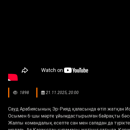
1898
21.11.2025, 20:00
Сауд Арабиясының Эр-Рияд қаласында өтіп жатқан И
Осымен 6-шы мәрте ұйымдастырылған байрақты бәсе
Жалпы командалық есепте сан мен сападан да түрікте
медаль. Ал Қазақстан құрамасы жетінші сатыда. Қорж