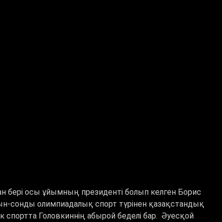
ан бері осы ұйымның президенті болып келген Борис
рын-сонды олимпиадалық спорт түрінен қазақстандық
 спортта Головкиннің абырой беделі бар. Әуесқой