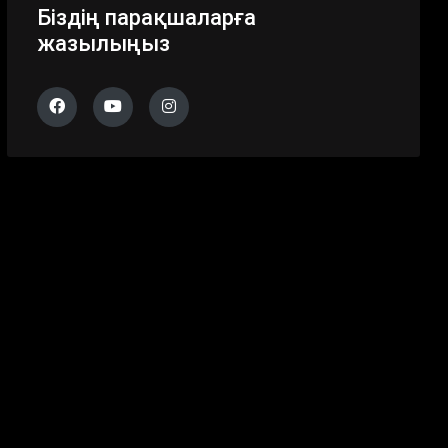
Біздің парақшаларға
жазылыңыз