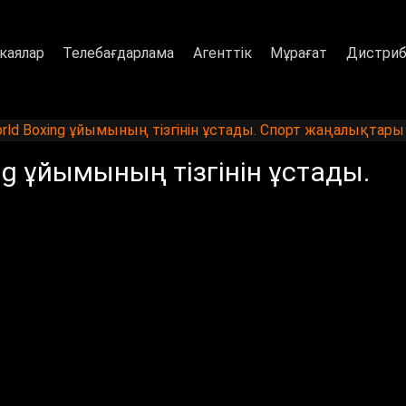
каялар
Телебағдарлама
Агенттік
Мұрағат
Дистриб
rld Boxing ұйымының тізгінін ұстады. Спорт жаңалықтары
ng ұйымының тізгінін ұстады.