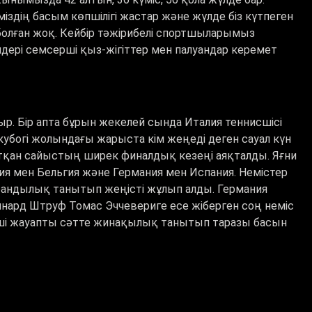
іздің басым көпшілігі жастар және жүлде біз күтпеген
 болған жоқ. Кейбір тәжірибелі спортшыларымыз
дері семсерші қыз-жігіттер мен палуандар керемет
 Бір апта бұрын жекелей сында Италия теннисшісі
кубогі жолындағы жарыста кім жеңеді деген сауал күн
атқан сайыстың ширек финалдық кезеңі аяқталды. Яғни
ия мен Бельгия және Германия мен Испания. Немістер
бандылық танытып жеңісті жұлып алды. Германия
ннард Штруф Томас Эччевериге есе жіберген соң неміс
нисші жауапты сәтте жинақылық танытып таразы басын
ында аяқталды. Үш сетқа созылған сұрапыл ойныда
 түсті. Бүгін Италия мен Бельгия құрамасы жартылай
ортқа шығады.