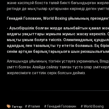
және кәсіпқой бокста талай биікті бағындырған жерл
ретінде де мықтылар қатарынан көрінеді деген үмітте
Генадий Головкин, World Boxing ұйымының президент
- Ауызбіршілік болған жерде алынбайтын қамал жо
алдағы уақыттары жұмыла жұмыс жасау керекпіз. Сөз
мықты ұжым болуға тиіспіз. Олимпиадалық құнды
адалдық пен тазалықты ту ететін боламыз. Ең бірі
сенім артқан барлықтарыңызға шын ризашылығымд
Алғашында ұйымның тізгінін ұстауға украиналық Вла
үмітті болған. Алайда сайлау таяған тұста олар үміткерлі
жерлесімізге сәттілік серік болсын дейміз.
# Италия
# Генадий Головкин
# World Boxing
Тегтер: