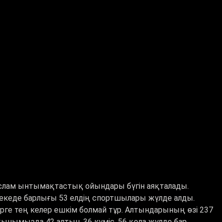
слам ынтымақтастық ойындары бүгін аяқталады.
кеде барлығы 53 елдің спортшылары жүлде алды.
рге тең келер ешкім болмай тұр. Алтындарының өзі 237
ынымызда 42 алтын, 36 күміс, 56 қола жүлде бар.