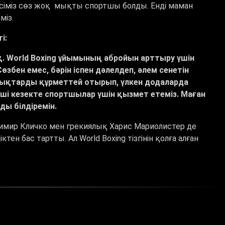
есіміз сөз жоқ мықты спортшы болды. Енді маман
міз.
і:
қ. World Boxing ұйымының абройын арттыру үшін
бен емес, бәрін іспен дәлелдеп, әлем сенетін
лықтарды құрметтей отырып, үлкен додаларда
нші кезекте спортшылар үшін қызмет етеміз. Маған
ы білдіремін.
димир Кличко мен грекиялық Харис Мариолистер де
ктен бас тартты. Ал World Boxing тізгінін қолға алған