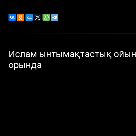
Ислам ынтымақтастық ойынд
орында