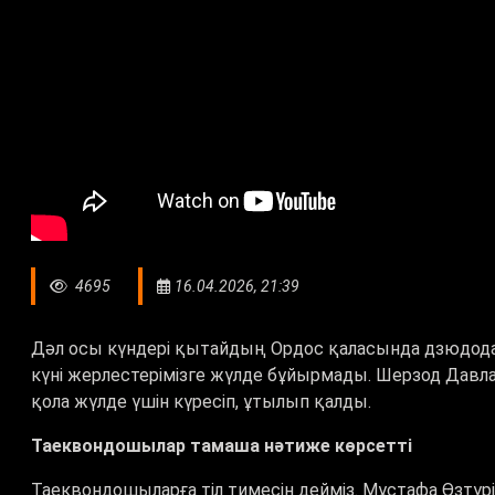
4695
16.04.2026, 21:39
Дәл осы күндері қытайдың Ордос қаласында дзюдод
күні жерлестерімізге жүлде бұйырмады. Шерзод Давл
қола жүлде үшін күресіп, ұтылып қалды.
Таеквондошылар тамаша нәтиже көрсетті
Таеквондошыларға тіл тимесін дейміз. Мұстафа Өзтүрі