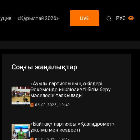
уция
«Құрылтай 2026»
РУС
LIVE
Соңғы жаңалықтар
«Ауыл» партиясының өкілдері
Өскеменде инклюзивті білім беру
мәселесін талқылады
06.08.2026, 19:48
«Байтақ» партиясы «Қазгидромет»
ұжымымен кездесті
06.08.2026, 19:47