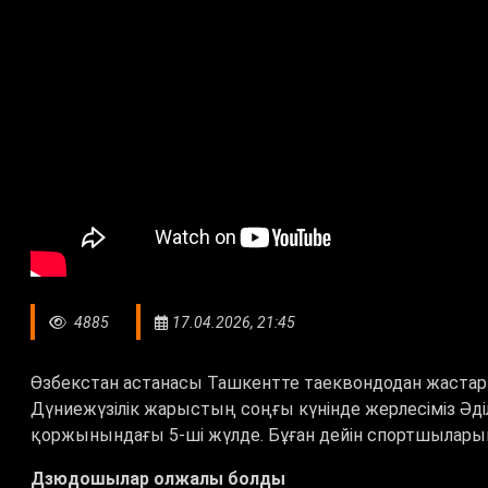
4885
17.04.2026, 21:45
Өзбекстан астанасы Ташкентте таеквондодан жастар
Дүниежүзілік жарыстың соңғы күнінде жерлесіміз Әділ
қоржынындағы 5-ші жүлде. Бұған дейін спортшыларым
Дзюдошылар олжалы болды