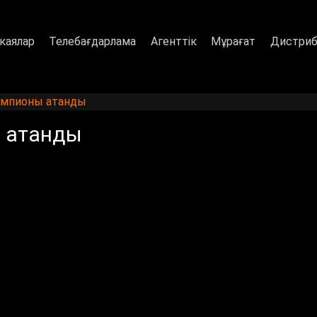
каялар
Телебағдарлама
Агенттік
Мұрағат
Дистриб
чемпионы атанды
ы атанды