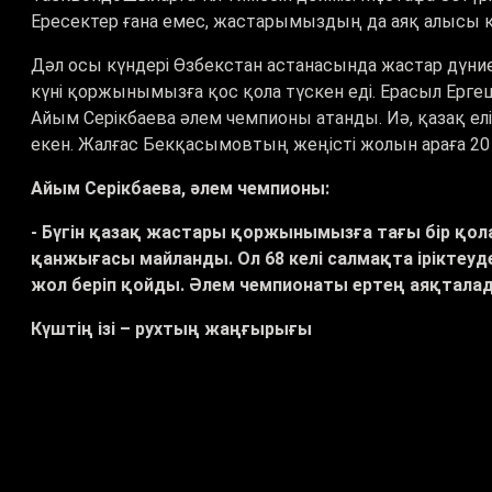
Ересектер ғана емес, жастарымыздың да аяқ алысы к
Дәл осы күндері Өзбекстан астанасында жастар дүниеж
күні қоржынымызға қос қола түскен еді. Ерасыл Ерге
Айым Серікбаева әлем чемпионы атанды. Иә, қазақ е
екен. Жалғас Бекқасымовтың жеңісті жолын араға 2
Айым Серікбаева, әлем чемпионы:
-
Бүгін қазақ жастары қоржынымызға тағы бір қол
қанжығасы майланды. Ол 68 келі салмақта іріктеуд
жол беріп қойды. Әлем чемпионаты ертең аяқтала
Күштің ізі – рухтың жаңғырығы
Түркістанда «Балуан тас сапары» бойынша баспасө
қорытындысы таныстырылды.
Естеріңізге салайық, наурыздың 18-і мен 21 аралығын
жоба қолға алынған болатын. Жоба аясында өңірдегі т