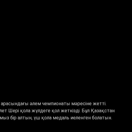
 арасындағы әлем чемпионаты мәресіне жетті.
ет Шері қола жүлдеге қол жеткізді. Бұл Қазақстан
ыз бір алтын, үш қола медаль иеленген болатын.