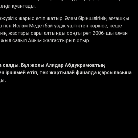
өңіл қуантады.
үзілік жарыс өтіп жатыр. Әлем біріншілігінің алғашқы
ш пен Ислам Медетбай үздік үштіктен көрінсе, кеше
лінің жастары сары алтынды соңғы рет 2006-шы алған
0 жыл салып Айым жалғастырып отыр.
а салды. Бұл жолы Алидар Абдукримовтың
ен іркілмей өтіп, тек жартылай финалда қарсыласына
ды.
з мәслихаты ұйымдастырылып, экспедицияның жұмыс
да «Қазақ күшінің картасы» атты ірі ғылыми-мәдени
арихи нысандар зерттеліп, «Қазақ күшінің картасына» 2