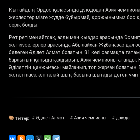
Қытайдың Ордос қаласында дзюдодан Азия чемпиона
жерлестерімізге жүлде бұйырмай, қоржынымыз бос қал
серік болды.
Рет ретімен айтсақ, алдымен қыздар арасында Эсмигу
жеткізсе, ерлер арасында Абылайхан Жұбаназар дәл ос
бөлеген Әділет Алмат болатын. 81 келі салмақта та
барлығын қапыда қалдырып, Азия чемпионы атанды. 
Әділеттің қанжығасы майланып, топ жарған болатын. Е
жоғалтпаса, әлі талай шың басына шығады деген үміт 
# Әділет Алмат
# Азия чемпионы
# дзюдо
Тегтер: