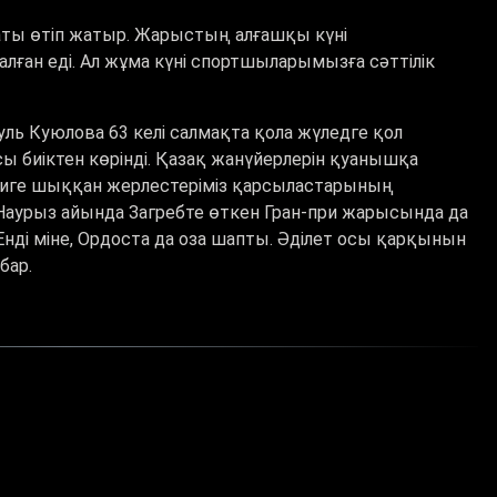
ты өтіп жатыр. Жарыстың алғашқы күні
ған еді. Ал жұма күні спортшыларымызға сәттілік
ль Куюлова 63 келі салмақта қола жүледге қол
ы биіктен көрінді. Қазақ жанүйерлерін қуанышқа
тамиге шыққан жерлестеріміз қарсыластарының
Наурыз айында Загребте өткен Гран-при жарысында да
нді міне, Ордоста да оза шапты. Әділет осы қарқынын
бар.