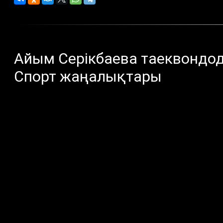
Айым Серікбаева таеквондо
Спорт жаңалықтары