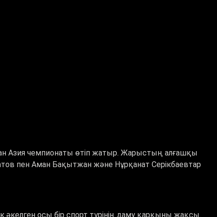
ан Азия чемпионаты өтіп жатыр. Жарыстың алғашқы
атов пен Аман Бақытжан және Нұрқанат Серікбаевтар
к әкелген осы бір спорт түрінің даму қарқыны жақсы.