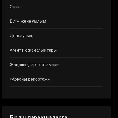
Оқиға
Білім және ғылым
Денсаулық
Агенттік жаңалықтары
Жаңалықтар топтамасы
«Арнайы репортаж»
Біздің парақшаларға