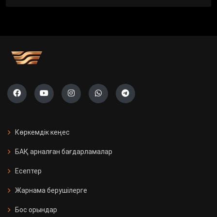
Көркемдік кеңес
БАҚ арналған бағдарламалар
Есептер
Жарнама берушілерге
Бос орындар