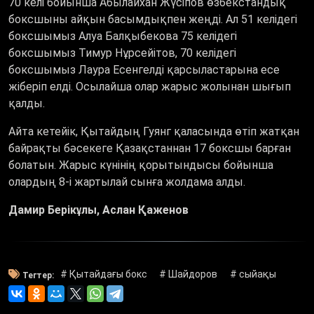
70 келі бойынша Абылайхан Жүсіпов өзбекстандық
боксшыны айқын басымдықпен жеңді. Ал 51 келідегі
боксшымыз Алуа Балқыбекова 75 келідегі
боксшымыз Тимур Нұрсейітов, 70 келідегі
боксшымыз Лаура Есенгелді қарсыластарына есе
жіберіп елді. Осылайша олар жарыс жолынан шығып
қалды.
Айта кетейік, Қытайдың Гуянг қаласында өтіп жатқан
байрақты бәсекеге Қазақстаннан 17 боксшы барған
болатын. Жарыс күнінің қорытындысы бойынша
олардың 8-і жартылай сынға жолдама алды.
Дамир Берікұлы, Аслан Қаженов
# Қытайдағы бокс
# Шайдоров
# сыйақы
Тегтер: