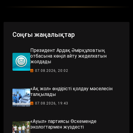
Соңғы жаңалықтар
Президент Ардақ Әмірқұловтың
отбасына көңіл айту жеделхатын
жолдады
07.08.2026, 20:02
«Ақ жол» өндірісті қолдау мәселесін
талқылады
07.08.2026, 19:43
«Ауыл» партиясы Өскеменде
экологтармен жүздесті