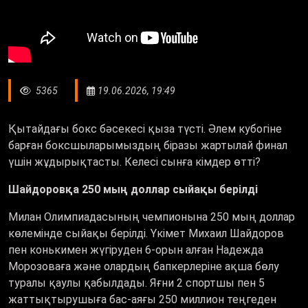
5365
19.06.2026, 19:49
Қытайдағы бокс бәсекесі қыза түсті. Әлем кубогіне
барған боксшыларымыздың біразы жартылай финал
үшін жұдырықтасты. Келесі сынға кімдер өтті?
Шайдоровқа 250 мың доллар сыйақы берілді
Милан Олимпиадасының чемпионына 250 мың доллар
көлемінде сыйақы берілді. Үкімет Михаил Шайдоров
пен конькимен жүгіруден 6-орын алған Надежда
Морозоваға және олардың бапкерлеріне ақша бөлу
туралы қаулы қабылдады. Яғни 2 спортшы пен 5
жаттықтырушыға бас-аяғы 250 миллион теңгеден