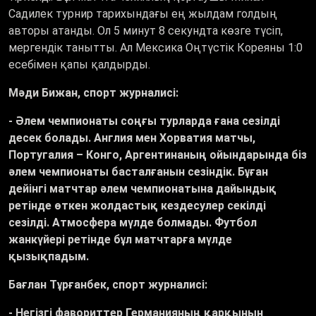
Садилек турнир тарихындағы ең жылдам голдың
авторы атанды. Ол 5 минут 8 секундта көзге түсіп,
мергендік танытты. Ал Мексика Оңтүстік Кореяны 1:0
есебімен қапы қалдырды.
Мәди Бижан, спорт журналисі:
- Әлем чемпионаты соңғы турларда ғана сезілді
десек болады. Англия мен Хорватия матчы
,
Португалия
–
Конго, Аргентинаның ойындарында біз
әлем чемпионаты басталғанын сезіндік. Бұған
дейінгі матчтар әлем чемпионатына дайындық
ретінде өткен жолдастық кездесулер секілді
сезілді. Атмосфера мүлде болмады. Футбол
жанкүйері ретінде бұл матчтарға мүлде
қызықпадым.
Бағлан Тұрғанбек, спорт журналисі:
- Негізгі фавориттер Германияның қарқынын