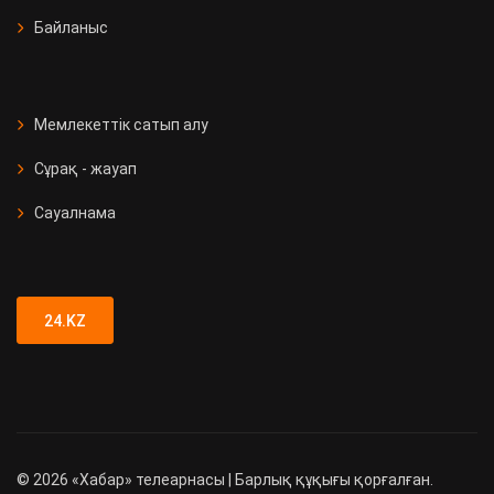
Байланыс
Мемлекеттік сатып алу
Сұрақ - жауап
Сауалнама
24.KZ
©
2026
«Хабар» телеарнасы | Барлық құқығы қорғалған.