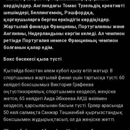
көрдіңіздер. Англиядағы Томас Тухельдің креативті
шешімдері, Беллингемнің, Рэшфордқа,
қорғаушыларға берген еркіндігін көрдіңіздер.
Жартылай финалда Францияны, Португалияны және
Англияны, Нидерландыны көргім келеді. Ал чемпион
ретінде Португалия немесе Францияның чемпион
болғанын қалар едім.
Бокс бәсекесі қыза түсті
Қытайда бокстан әлем кубогі қызу өтіп жатыр. 8
спортшымыз жартылай финал үшін тартысқа түсті. 60
келідегі боксшымыз Виктория Графеева
оңтүстіккореялық спортшымен кездесіп, жеңіске
жетсе, 65 келідегі Аида Әбікеева АҚШ өкілімен
кездесіп, қарсыласынан басым түсті. Ерлер арасында
50 келі салмақта Санжар Тәшкенбай қырғызстандық
боксшымен жұдырықтасып, ол да жеңіске жетті.