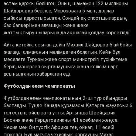
астам қаржы бөлінген. Оның шамамен 122 миллионы
Шайдоровқа берілсе, Морозоваға 5 мың доллар
сыйақы қарастырылған. Сондай-ақ спортшылардың
бас бапкері мен алғашқы және жеке
жаттықтырушыларына да ақшалай қолдау көрсетілді.
Айта кетейік, осыған дейін Михаил Шайдоров 5 ай бойы
жалақы алмағанын мәлімдеген болатын. Кейін бұл
мәселеге Туризм және спорт министрлігі түсініктеме
беріп, мәнерлеп сырғанаушыға жаңа келісімшарт
ұсынылғанын хабарлаған еді.
Футболдан әлем чемпионаты
Футболдан әлем чемпионатының 2-ші тур ойындары
басталды.
Түнде Канада құрамасы Қатарға жауапсыз 6
гол соғып, ойсырата ұтты. Артынша Швейцария
Босния және Герцеговинаны 4:1 есебімен жеңсе,
Чехия мен Оңтүстік Африка тең ойнап, 1:1 есебі
тіркелді. Бұл матчта чехиялық қорғаушы Михал