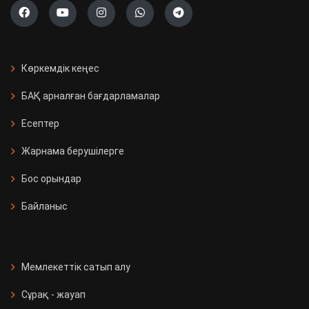
Көркемдік кеңес
БАҚ арналған бағдарламалар
Есептер
Жарнама берушілерге
Бос орындар
Байланыс
Мемлекеттік сатып алу
Сұрақ - жауап