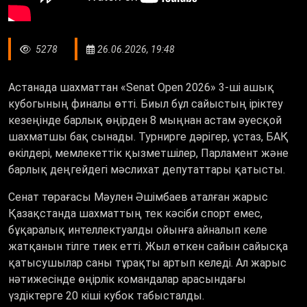
5278
26.06.2026, 19:48
Астанада шахматтан «Senat Open 2026» 3-ші ашық
кубогының финалы өтті. Биыл бұл сайыстың іріктеу
кезеңінде барлық өңірден 8 мыңнан астам әуесқой
шахматшы бақ сынады. Турнирге дәрігер, ұстаз, БАҚ
өкілдері, мемлекеттік қызметшілер, Парламент және
барлық деңгейдегі мәслихат депутаттары қатысты.
Сенат төрағасы Мәулен Әшімбаев аталған жарыс
Қазақстанда шахматтың тек кәсіби спорт емес,
бұқаралық интеллектуалды ойынға айналып келе
жатқанын тілге тиек етті. Жыл өткен сайын сайысқа
қатысушылар саны тұрақты артып келеді. Ал жарыс
нәтижесінде өңірлік командалар арасындағы
үздіктерге 20 кіші кубок табысталды.