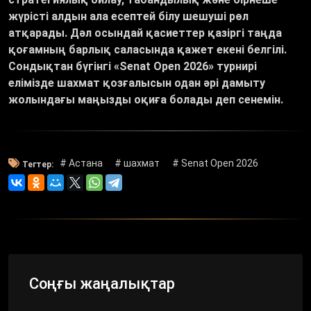
жүрісті алдын ала есептей білу шешуші рөл
атқарады. Дәл осындай қасиеттер қазіргі таңда
қоғамның барлық саласында қажет екені белгілі.
Сондықтан бүгінгі «Senat Open 2026» турнирі
елімізде шахмат қозғалысын одан әрі дамыту
жолындағы маңызды оқиға болады деп сенемін.
# Астана
# шахмат
# Senat Open 2026
Тегтер:
Соңғы жаңалықтар