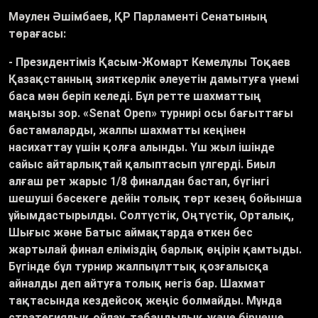
Мәулен Әшімбаев, ҚР Парламенті Сенатының
төрағасы:
- Президентіміз Қасым-Жомарт Кемелұлы Тоқаев
Қазақстанның зияткерлік
әлеуетін дамытуға үнемі
баса мән беріп келеді. Бұл ретте шахматтың
маңызы зор. «Senat Open» турнирі осы бағыттағы
бастамаларды, жалпы шахматты кеңінен
насихаттау үшін қолға алынды. Үш жыл ішінде
сайыс айтарлықтай қалыптасып үлгерді. Биыл
алғаш рет жарыс 1/8 финалдан бастап, бүгінгі
шешуші бәсекеге дейін толық төрт кезең бойынша
ұйымдастырылды. Солтүстік, Оңтүстік, Орталық,
Шығыс және Батыс аймақтарда өткен бес
жартылай финал еліміздің барлық өңірін қамтыды.
Бүгінде бұл турнир жалпыұлттық қозғалысқа
айналды деп айтуға толық негіз бар. Шахмат
тақтасында кездейсоқ жеңіс болмайды. Мұнда
стратегиялық ойлау, табандылық және бірнеше