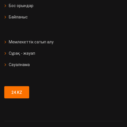
Бос орындар
Байланыс
Мемлекеттік сатып алу
Сұрақ - жауап
Сауалнама
24.KZ