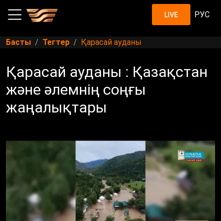
РУС
LIVE
Басты
Тегтер
Қарасай ауданы
Қарасай ауданы : Қазақстан
және әлемнің соңғы
жаңалықтары