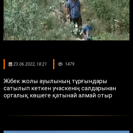
23.06.2022, 18:21
1479
Жібек жолы ауылының тұрғындары
сатылып кеткен учаскенің салдарынан
орталық көшеге қатынай алмай отыр