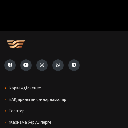
Көркемдік кеңес
БАҚ арналған бағдарламалар
Есептер
Жарнама берушілерге