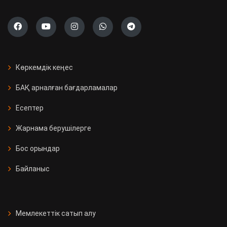
Көркемдік кеңес
БАҚ арналған бағдарламалар
Есептер
Жарнама берушілерге
Бос орындар
Байланыс
Мемлекеттік сатып алу