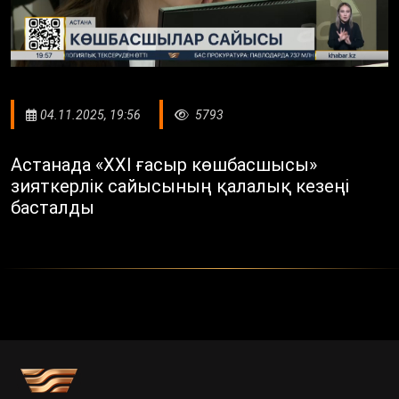
04.11.2025, 19:56
5793
Астанада «XXI ғасыр көшбасшысы»
зияткерлік сайысының қалалық кезеңі
басталды