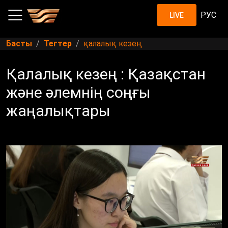
РУС
LIVE
Басты
Тегтер
қалалық кезең
Қалалық кезең : Қазақстан
және әлемнің соңғы
жаңалықтары