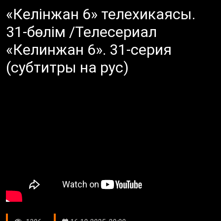
«Келінжан 6» телехикаясы.
31-бөлім /Телесериал
«Келинжан 6». 31-серия
(субтитры на рус)