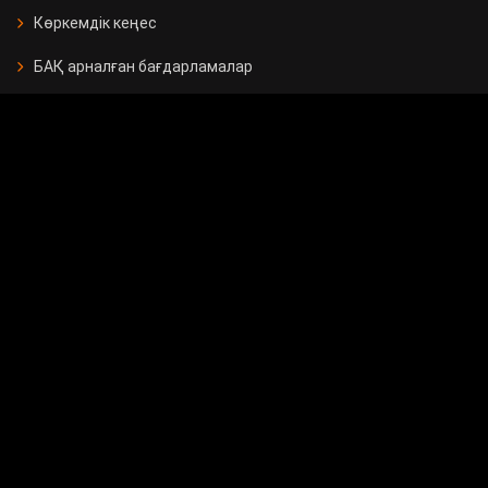
Көркемдік кеңес
БАҚ арналған бағдарламалар
Есептер
Жарнама берушілерге
Бос орындар
Байланыс
Мемлекеттік сатып алу
Сұрақ - жауап
Сауалнама