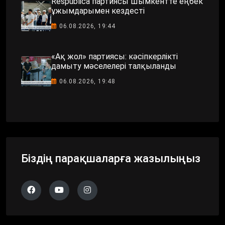
Respublica партиясы Шымкентте еңбек
ұжымдарымен кездесті
06.08.2026, 19:44
«Ақ жол» партиясы: кәсіпкерлікті
дамыту мәселелері талқыланды
06.08.2026, 19:48
Біздің парақшаларға жазылыңыз