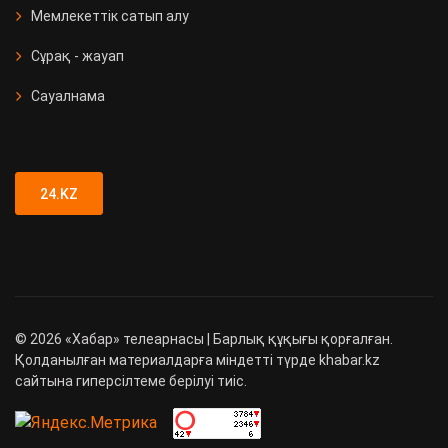
Мемлекеттік сатып алу
Сұрақ - жауап
Сауалнама
24.KZ
©
2026
«Хабар» телеарнасы | Барлық құқығы қорғалған.
Қолданылған материалдарға міндетті түрде khabar.kz
сайтына гиперсілтеме берілуі тиіс.