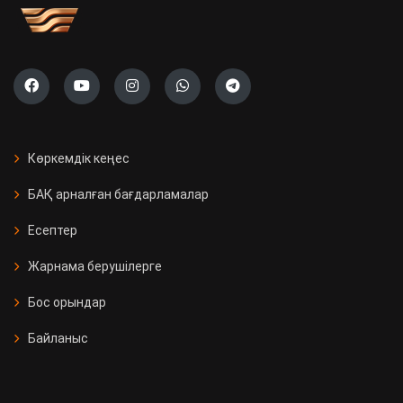
Көркемдік кеңес
БАҚ арналған бағдарламалар
Есептер
Жарнама берушілерге
Бос орындар
Байланыс