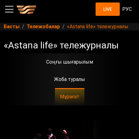
РУС
LIVE
Басты
Тележобалар
«Astana life» тележурналы
«Astana life» тележурналы
Соңғы шығарылым
Жоба туралы
Мұрағат