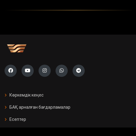
Көркемдік кеңес
БАҚ арналған бағдарламалар
Есептер
Жарнама берушілерге