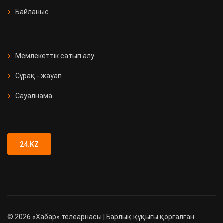
Байланыс
Мемлекеттік сатып алу
Сұрақ - жауап
Сауалнама
24.KZ
©
2026
«Хабар» телеарнасы | Барлық құқығы қорғалған.