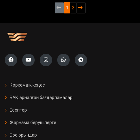
1
2
Көркемдік кеңес
БАҚ арналған бағдарламалар
Есептер
Жарнама берушілерге
Бос орындар