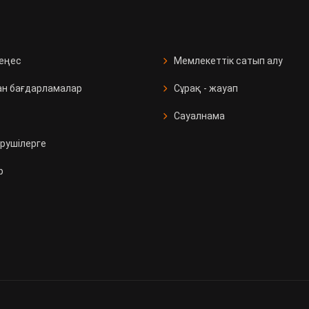
кеңес
Мемлекеттік сатып алу
ан бағдарламалар
Сұрақ - жауап
Сауалнама
рушілерге
р