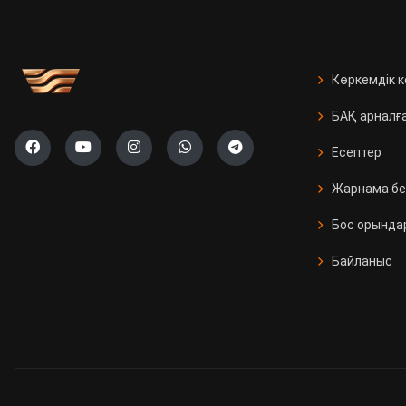
Көркемдік 
БАҚ арналғ
Есептер
Жарнама бе
Бос орында
Байланыс