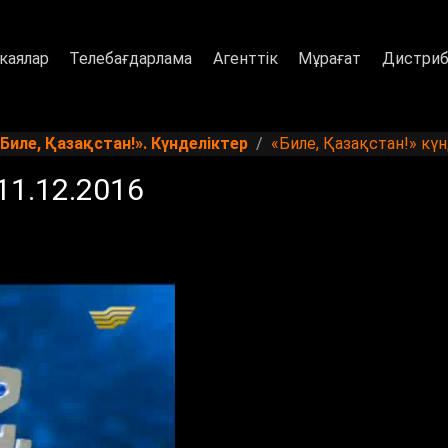
каялар
Телебағдарлама
Агенттік
Мұрағат
Дистриб
«Биле, Қазақстан!». Күнделіктер
«Биле, Қазақстан!» күнд
11.12.2016