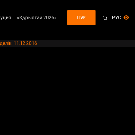
уция
«Құрылтай 2026»
РУС
LIVE
елік. 11.12.2016