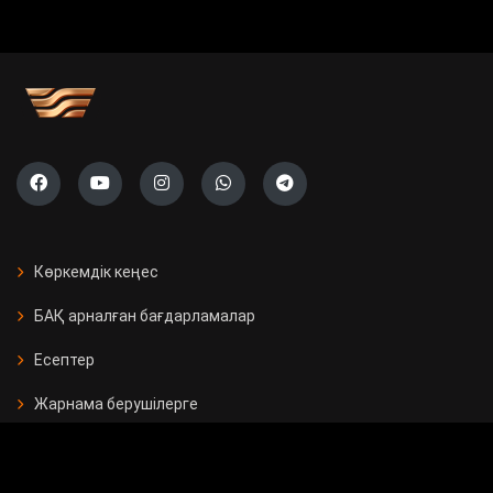
Көркемдік кеңес
БАҚ арналған бағдарламалар
Есептер
Жарнама берушілерге
Бос орындар
Байланыс