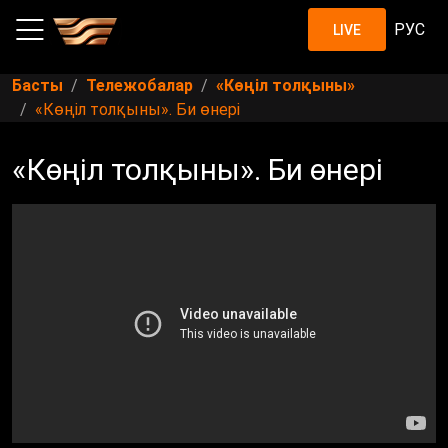
РУС
LIVE
Басты
Тележобалар
«Көңіл толқыны»
«Көңіл толқыны». Би өнері
«Көңіл толқыны». Би өнері