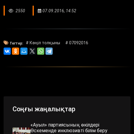
2550
07.09.2016, 14:52
# Көңіл толқыны
# 07092016
Тегтер:
Соңғы жаңалықтар
«Ауыл» партиясының өкілдері
Өскеменде инклюзивті білім беру