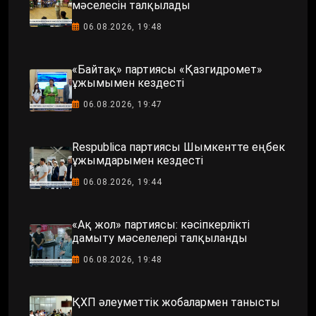
мәселесін талқылады
06.08.2026, 19:48
«Байтақ» партиясы «Қазгидромет»
ұжымымен кездесті
06.08.2026, 19:47
Respublica партиясы Шымкентте еңбек
ұжымдарымен кездесті
06.08.2026, 19:44
«Ақ жол» партиясы: кәсіпкерлікті
дамыту мәселелері талқыланды
06.08.2026, 19:48
ҚХП әлеуметтік жобалармен танысты