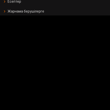
Есептер
Жарнама берушілерге
Бос орындар
Байланыс
Мемлекеттік сатып алу
Сұрақ - жауап
Сауалнама
24.KZ