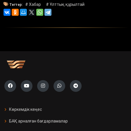
# Хабар
# Ұлттық құрылтай
Тегтер:
Көркемдік кеңес
БАҚ арналған бағдарламалар