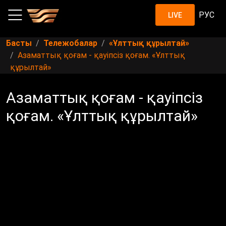
РУС
LIVE
Басты
Тележобалар
«Ұлттық құрылтай»
Азаматтық қоғам - қауіпсіз қоғам. «Ұлттық
құрылтай»
Азаматтық қоғам - қауіпсіз
қоғам. «Ұлттық құрылтай»