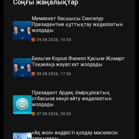
Соңғы жаңалықтар
Мемлекет басшысы Сингапур
Президентіне құттықтау жеделхатын
жолдады
09.08.2026, 10:00
Бельгия Королі Филипп Қасым-Жомарт
Тоқаевқа жауап хат жолдады
08.08.2026, 17:06
Президент Ардақ Әмірқұловтың
отбасына көңіл айту жеделхатын
жолдады
07.08.2026, 20:02
«Ақ жол» өндірісті қолдау мәселесін
талқылады