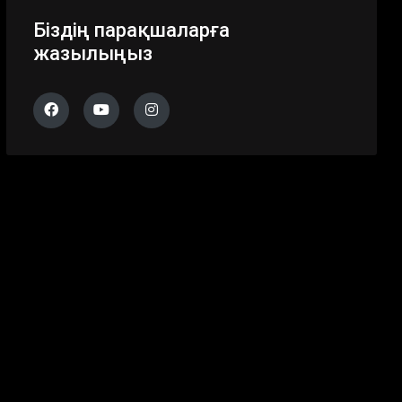
Біздің парақшаларға
жазылыңыз