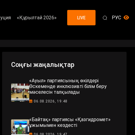
уция
«Құрылтай 2026»
РУС
LIVE
Соңғы жаңалықтар
«Ауыл» партиясының өкілдері
Өскеменде инклюзивті білім беру
мәселесін талқылады
06.08.2026, 19:48
«Байтақ» партиясы «Қазгидромет»
ұжымымен кездесті
06.08.2026, 19:47