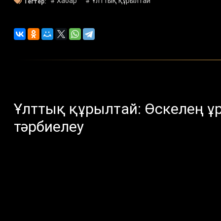
# Хабар
# Ұлттық құрылтай
Тегтер:
Ұлттық құрылтай: Өскелең ұ
тәрбиелеу