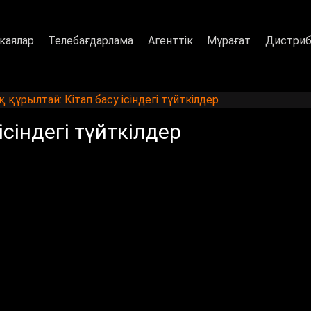
каялар
Телебағдарлама
Агенттік
Мұрағат
Дистриб
 құрылтай: Кітап басу ісіндегі түйткілдер
ісіндегі түйткілдер