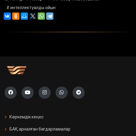
# интеллектуалды ойын
Көркемдік кеңес
БАҚ арналған бағдарламалар