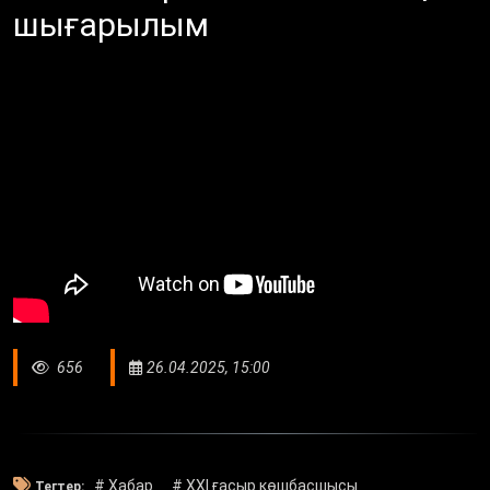
шығарылым
656
26.04.2025, 15:00
# Хабар
# XXI ғасыр көшбасшысы
Тегтер: