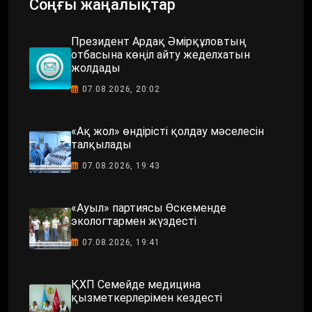
Соңғы жаңалықтар
Президент Ардақ Әмірқұловтың
отбасына көңіл айту жеделхатын
жолдады
07.08.2026, 20:02
«Ақ жол» өндірісті қолдау мәселесін
талқылады
07.08.2026, 19:43
«Ауыл» партиясы Өскеменде
экологтармен жүздесті
07.08.2026, 19:41
ҚХП Семейде медицина
қызметкерлерімен кездесті