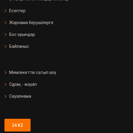
Есептер
Жарнама берушілерге
Бос орындар
Байланыс
Мемлекеттік сатып алу
Сұрақ - жауап
Сауалнама
24.KZ