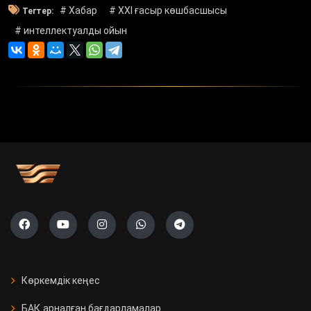
# Хабар
# XXI ғасыр көшбасшысы
Тегтер:
# интеллектуалды ойын
Көркемдік кеңес
БАҚ арналған бағдарламалар