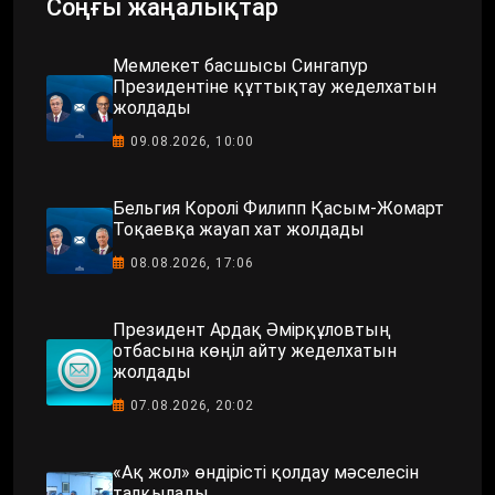
Соңғы жаңалықтар
Мемлекет басшысы Сингапур
Президентіне құттықтау жеделхатын
жолдады
09.08.2026, 10:00
Бельгия Королі Филипп Қасым-Жомарт
Тоқаевқа жауап хат жолдады
08.08.2026, 17:06
Президент Ардақ Әмірқұловтың
отбасына көңіл айту жеделхатын
жолдады
07.08.2026, 20:02
«Ақ жол» өндірісті қолдау мәселесін
талқылады