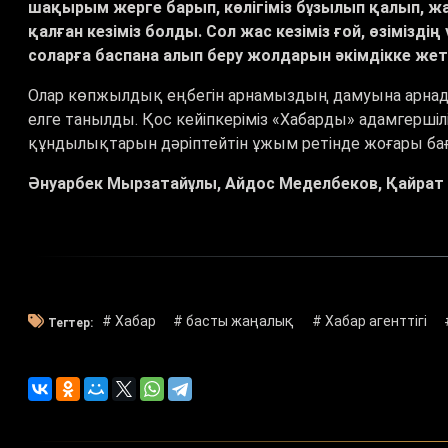
шақырым жерге барып, көлігіміз бұзылып қалып, ж
қалған кезіміз болды. Сол жас кезіміз ғой, өзімізді
соларға баспана алып беру жолдарын әкімдікке жеткі
Олар көпжылдық еңбегін арнамыздың дамуына арнады. «
елге танылды. Қос кейіпкеріміз «Хабарды» адамгершіл
құндылықтарын дәріптейтін ұжым ретінде жоғары ба
Әнуарбек Мырзатайұлы, Айдос Меделбеков, Қайрат
# Хабар
# басты жаңалық
# Хабар агенттігі
Тегтер: