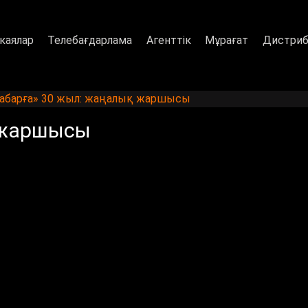
каялар
Телебағдарлама
Агенттік
Мұрағат
Дистриб
абарға» 30 жыл: жаңалық жаршысы
 жаршысы