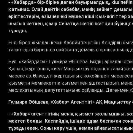
- «Хабарда» бір-біріне деген бауырмалдық, кішіпей
қатынас. Олай дейтін себебім, менің зейнет дема
әріптестерім, өзімнен екі мүшел кіші қыз-жігіттер
шығып кеткен, қазір Сенатқа жетіп жатқан бұрыңғы
тұрады.
Енді бірер жылдан кейін Каспий теңізінің Кендірлі ш
талаптарға барынша сай жаңа демалыс орны ашылад
Бұл «Хабардағы» Гүлмира Әбішева. Біздің арнадан э
Қалың жұрт оның киелі Маңғыстау өңірінен талай жыл
мәселе аз. Өлкедегі жұртшылық көкейіндегі мәселесін 
қызметін мемлекеттік қызметпен ұштастырып, мене
мәслихатының депутаттығына сайланды. Дегенмен «
Гүлмира Әбішева, «Хабар» Агенттігі» АҚ Маңғыстау
- «Хабар» агенттігінің менің қызмет жолымдағы, 
мектеп болды. Каспийдің ішінде адам баспаған сон
тұрады екен. Соны көру үшін, немен айналысатынын