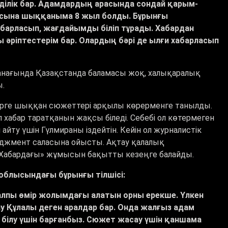
ілділік бар. Адамдардың арасында сондай қарым-
лысына шыққаныма 8 жыл болды. Бұрынғы
 хабарласып, жағдайымды біліп тұрады. Хабардан
 әріптестерім бар. Олардың бәрі де ылғи хабарласып
ығанағында Қазақстанда баламасы жоқ, халықаралық
ы.
фирге шыққан сюжеттері арқылы көрерменге танылды.
 хабар таратқанын жақсы біледі. Себебі ол көтермеген
айту үшін Гүлмираны іздейтін. Кейін ол журналистік
джмент саласына ойысты. Ақтау қалалық
Хабардағы» жұмысын бақытты кезеңге балайды.
 облысындағы бұрынғы тілшісі:
жалпы өмір жолымдағы алатын орны ерекше. Үлкен
ау Құлалы деген аралдар бар. Онда жалғыз адам
 білу үшін барғанбыз. Сюжет жасау үшін қаншама