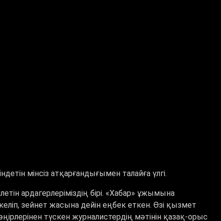
індетін мінсіз атқарғандығымен талайға үлгі.
ін ардагерлеріміздің бірі. «Хабар» ұжымына
келіп, зейнет жасына дейін еңбек еткен. Өзі қызмет
ірлерінен түскен журналистердің мәтінін қазақ-орыс