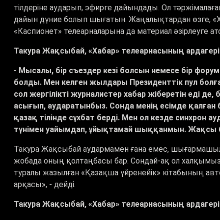
тілдеріне аударып, эфирге дайындады. Ол тәржімала
дайын дүние болып шығатын. Жаңалықтардан өзге, «
«Каспионет» телеарналарына да материал әзірлеуге а
Такура Жақсыбай, «Хабар» телеарнасының ардагері
- Мысалы, бір съездер кезі болсын немесе бір форум
болды. Мен келген жылдары Президенттік пул болғ
сол жергілікті журналистер хабар жіберетін еді де, 
асығып, аударатынбыз. Сонда менің есімде қалған
қазақ тілінде сұхбат берді. Мен ол кезде синхрон 
түнімен уайымдап, ұйықтамай шыққанмын. Жақсы 
Такура Жақсыбай аудармамен ғана емес, шығармашы
жобада оның қолтаңбасы бар. Сондай-ақ ол халқымызд
туралы жазылған «Қазақша үйренейік» кітабының авт
арқасы», - дейді.
Такура Жақсыбай, «Хабар» телеарнасының ардагері