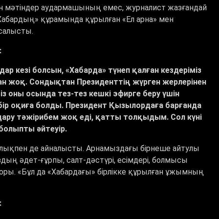
ған мәтіндер аудармашының емес, журналист жазғандай
Хабардың» құрамында құрылған «Ел арна» мен
тсалысты.
:
дар кезі болсын, «Хабарда» түнеп қалған кездеріміз
ан жоқ. Сондықтан Президенттің жүрген жерлерінен
біз оны осында тез-тез кешкі эфирге беру үшін
 бір оқиға болды. Президент Қызылордаға барғанда
аудару тәжірибем жоқ еді, қатты толқыдым. Сол күні
болыпты әйтеуір.
лықпен де айналысты. Арнамыздағы бірнеше айтулы
ың әдет-ғұрпы, салт-дәстүрі, есімдері, болмысы
оры. «Бұл да «Хабардағы» бірлікке құрылған ұжымның
: