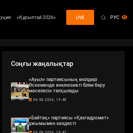
уция
«Құрылтай 2026»
РУС
LIVE
Соңғы жаңалықтар
«Ауыл» партиясының өкілдері
Өскеменде инклюзивті білім беру
мәселесін талқылады
06.08.2026, 19:48
«Байтақ» партиясы «Қазгидромет»
ұжымымен кездесті
06.08.2026, 19:47