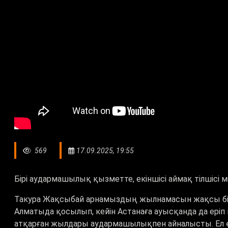
569
17.09.2025, 19:55
Бірі аудармашылық қызметте, екіншісі аймақ тілшісі м
Такура Жақсыбай арнамыздың жылнамасын жақсы білет
Алматыда қосылып, кейін Астанаға ауысқанда да еріп 
атқарған жылдары аудармашылықпен айналысты. Ел өң