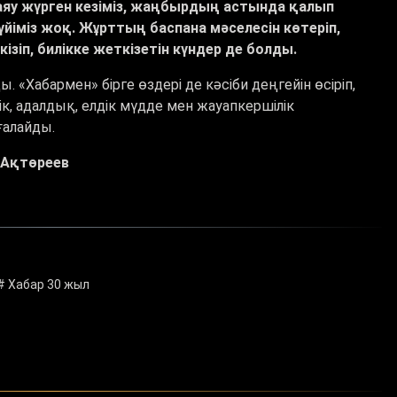
аяу жүрген кезіміз, жаңбырдың астында қалып
ң үйіміз жоқ. Жұрттың баспана мәселесін көтеріп,
зіп, билікке жеткізетін күндер де болды.
Хабармен» бірге өздері де кәсіби деңгейін өсіріп,
ік, адалдық, елдік мүдде мен жауапкершілік
ғалайды.
 Ақтөреев
# Хабар 30 жыл