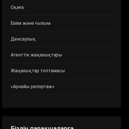
Оқиға
Білім және ғылым
Денсаулық
Агенттік жаңалықтары
Жаңалықтар топтамасы
«Арнайы репортаж»
Біздің парақшаларға