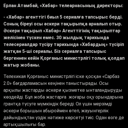
Ерлан Атамбай,
«
Хабар
»
телеарнасының директоры:
-
«
Хабар
»
агенттігі биыл 5 сериалға тапсырыс берді.
Соның біреуі осы әскери тақырыпқа арналып отыр.
Әскери тақырып
«
Хабар
»
Агенттігінің тақырыптар
желісінен түскен емес. 30 жылдық тарихында
телесериалдар түсіру тарихында
«
Хабардың
»
түсіріп
жатқан 5-ші сериалы. Біз сериалға тапсырыс
бергеннен кейін Қорғаныс министрлігі толық қолдап
жатыр жобаны.
Телехикая Қорғаныс министрлігі іске қосқан
«
Сарбаз
2.0
»
бағдарламасын кеңінен таныстырады. Осы
арқылы жастарды әскери қызметке ынталандыруды
көздейді. Бұл жоба жастарға жоғары оқу орындарына
грантқа түсуге мүмкіндік береді. Ол үшін мерзімді
әскери борышын абыроймен өтеп, жауынгерлік
дайындықтан үздік нәтиже көрсетуі тиіс. Одан өзге де
артықшылығы бар.