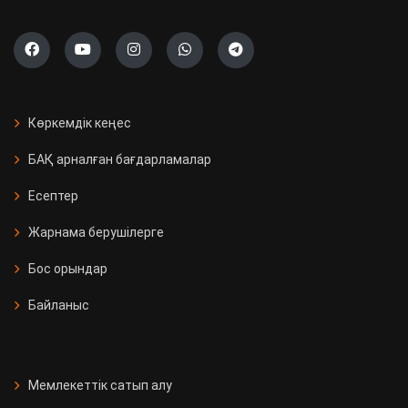
Көркемдік кеңес
БАҚ арналған бағдарламалар
Есептер
Жарнама берушілерге
Бос орындар
Байланыс
Мемлекеттік сатып алу