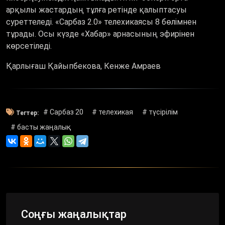
арқылы жастардың тұлға ретінде қалыптасуы
суреттеледі.
«
Сарбаз 2.0
»
телехикаясы 8 бөлімнен
тұрады. Осы күзде
«
Хабар
»
арнасының эфирінен
көрсетіледі.
Қарлығаш Қайыпбекова, Кенже Амраев
# Сарбаз 20
# телехикая
# түсірілім
Тегтер:
# басты жаңалық
Соңғы жаңалықтар