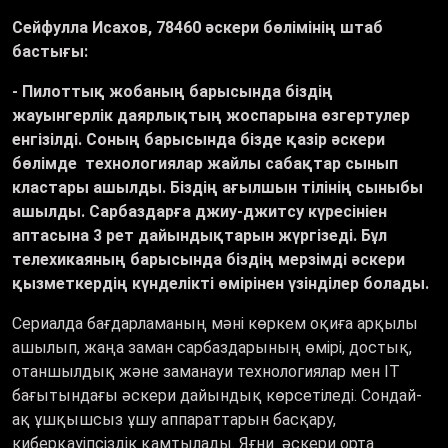
Сейфулла Исахов, 78460 әскери бөлімінің штаб
бастығы:
- Пилоттық жобаның барысында біздің
жауынгерлік даярлықтың жоспарына өзгертулер
енгізілді. Соның барысында бізде қазір әскери
бөлімде технологиялар жайлы сабақтар сынып
кластары ашылды. Біздің ағылшын тілінің сыныбы
ашылды. Сарбаздарға джиу-джитсу күресініен
аптасына 3 рет дайындықтарын жүргізеді. Бұл
телехикаяның барысында біздің мерзімді әскери
қызметкердің күнделікті өмірінен үзінділер болады.
Сериалда бағдарламаның мәні көркем оқиға арқылы
ашылып, жаңа заман сарбаздарының өмірі, достық,
отаншылдық және заманауи технологиялар мен IT
бағытындағы әскери дайындық көрсетіледі. Сондай-
ақ ұшқышсыз ұшу аппараттарын басқару,
киберқауіпсіздік қамтылады. Яғни әскери орта