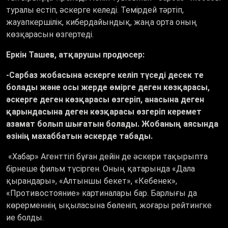
туралы естіп, әскерге келеді. Темірдей тәртіп,
жауапкершілік, кибердайындық, жаңа орта оның
көзқарасын өзгертеді.
Еркін Ташев, атқарушы продюсер:
-Сарбаз жобасына әскерге келіп түседі десек те
болады және осы жерде өмірге деген көзқарасы,
әскерге деген көзқарасы өзгеріп, анасына деген
қарындасына деген көзқарасы өзгеріп керемет
азамат болып шығатын болады. Жобаның аясында
өзінің махаббатын әскерде табады.
«
Хабар
»
Агенттігі бұған дейін де әскери тақырыпта
бірнеше фильм түсірген. Оның қатарында
«
Дала
қырандары
», «
Алтыншы бекет
», «
Кебенек
»
,
«
Противостояние
»
картиналары бар. Барлығы да
көрерменнің ықыласына бөленіп, жоғары рейтингке
ие болды.