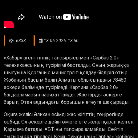
6333
18.06.2026, 18:50
«
Хабар
»
агенттігінің тапсырысымен
«
Сарбаз 2.0
»
телехикаясының түсірілімі басталды. Оның жарыққа
шығуына Қорғаныс министрлігі қолдау білдіріп отыр.
Жобаның басым бөлігі Алматы облысындағы 78460
әскери бөлімінде түсіріледі. Картина
«
Сарбаз 2.0
»
бағдарламасын насихаттайды. Жастарды әскерге
барып, Отан алдындағы борышын өтеуге шақырады.
Оқиға желісі Әлихан есімді жас жігіттің төңірегінде
өрбиді. Ол әскерге дейін өмірге өте жеңіл қарап келген.
Қарызға батады. ҰБТ-ны тапсыра алмайды. Сөйтіп
тығырыққа тіреледі. Кейін туысынан
«
Сарбаз
»
жобасы