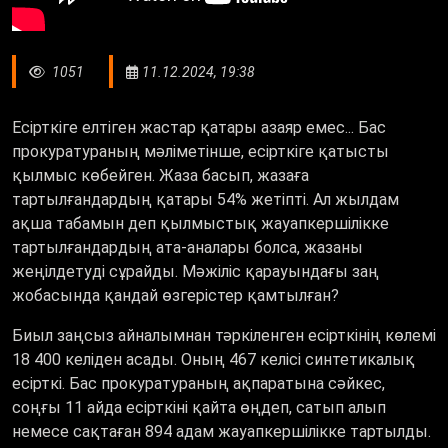
1051
11.12.2024, 19:38
Есірткіге елтіген жастар қатары азаяр емес... Бас
прокуратураның мәліметінше, есірткіге қатысты
қылмыс көбейген. Жаза басып, жазаға
тартылғандардың қатары 54% жетіпті. Ал жылдам
ақша табамын деп қылмыстық жауапкершілікке
тартылғандардың ата-аналары болса, жазаны
жеңілдетуді сұрайды. Мәжіліс қарауындағы заң
жобасында қандай өзгерістер қамтылған?
Биыл заңсыз айналымнан тәркіленген есірткінің көлемі
18 400 келіден асады. Оның 467 келісі синтетикалық
есірткі. Бас прокуратураның ақпаратына сәйкес,
соңғы 11 айда есірткіні қайта өңдеп, сатып алып
немесе сақтаған 894 адам жауапкершілікке тартылды.