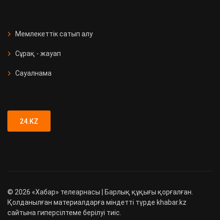
Мемлекеттік сатып алу
Сұрақ - жауап
Сауалнама
24.KZ
©
2026
«Хабар» телеарнасы | Барлық құқығы қорғалған.
Қолданылған материалдарға міндетті түрде khabar.kz
сайтына гиперсілтеме берілуі тиіс.