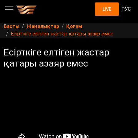
РУС
LIVE
Басты
Жаңалықтар
Қоғам
Есірткіге елтіген жастар қатары азаяр емес
Есірткіге елтіген жастар
қатары азаяр емес