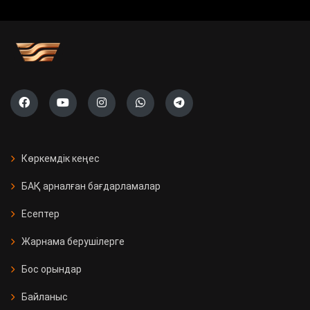
Көркемдік кеңес
БАҚ арналған бағдарламалар
Есептер
Жарнама берушілерге
Бос орындар
Байланыс