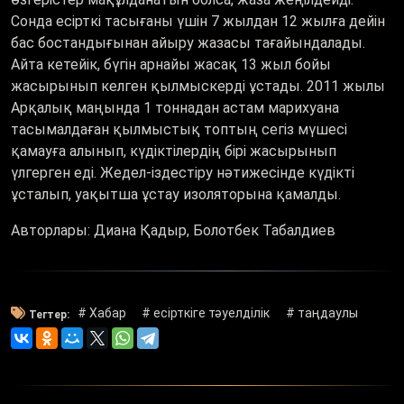
Сонда есірткі тасығаны үшін 7 жылдан 12 жылға дейін
бас бостандығынан айыру жазасы тағайындалады.
Айта кетейік, бүгін арнайы жасақ 13 жыл бойы
жасырынып келген қылмыскерді ұстады. 2011 жылы
Арқалық маңында 1 тоннадан астам марихуана
тасымалдаған қылмыстық топтың сегіз мүшесі
қамауға алынып, күдіктілердің бірі жасырынып
үлгерген еді. Жедел-іздестіру нәтижесінде күдікті
ұсталып, уақытша ұстау изоляторына қамалды.
Авторлары: Диана Қадыр, Болотбек Табалдиев
# Хабар
# есірткіге тәуелділік
# таңдаулы
Тегтер: