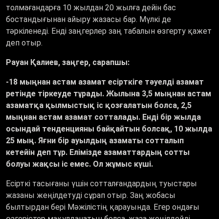
толмағандарға 10 жылдан 20 жылға дейін бас
бостандығынан айыру жазасы бар. Мүлкі де
тәркіленеді. Енді заңгерлер заң табалын өзгерту қажет
деп отыр.
Рауан Қалиев, заңгер, сарапшы:
-18 мыңнан астам азамат есірткіге тәуелді азамат
ретінде тіркеуде тұрады. Жылына 3,5 мыңнан астам
азаматқа қылмыстық іс қозғалатын болса, 2,5
мыңнан астам азамат сотталады. Енді бір жылда
осындай тенденцияны байқайтын болсақ, 10 жылда
25 мың. Яғни бір ауылдың азаматы сотталып
кетейін деп тұр. Елімізде азаматтардың сотты
болуы жақсы іс емес. Ол жұмыс күші.
Есірткі тасығаны үшін сотталғандардың туыстары
жазаны жеңілдетуді сұрап отыр. Заң жобасы
былтырдан бері Мәжілістің қарауында. Егер ондағы
өзгерістер мақұлданатын болса, жаза жеңілдейді.