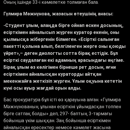
Оның ішінде 33-і кәмелетке толмаған бала.
Гүлмира Мәжнүнова, жазасын өтеушінің анасы:
-Студент ұлым, алаңда бірге ойнап өскен досының,
есірткімен айналысып жүрген куратор екенін, оны
қылмысқа жібергенін білмеген. «Есірткі салынған
пакетті қолына алып, белгіленген жерге оны қоюды
үйрет»,– деген диологты сотта бірақ естідік. Бұл
есірткі саудалаған екі адамның арасындағы әңгіме.
Бірақ ұлым өз көлігімен бірнеше рет досын, яғни
есірткімен айналысқан кураторды айтқан
мекенжайға жеткізіп жүрген. Ұлым оқуына кететін
күні осы ауыр жағдай орын алды.
Бас прокуратура бұл істі өз қарауына алған. «Гүлмира
Мәжнүнованың ұлынан есірткіні ұйымдасқан топпен
бірге сатпақ болды» деп, 297- баптың 3-тармағы
бойынша үкім шыққан. Заң бойынша есірткімен
айналысқан ересектер немесе кәмелет жасына