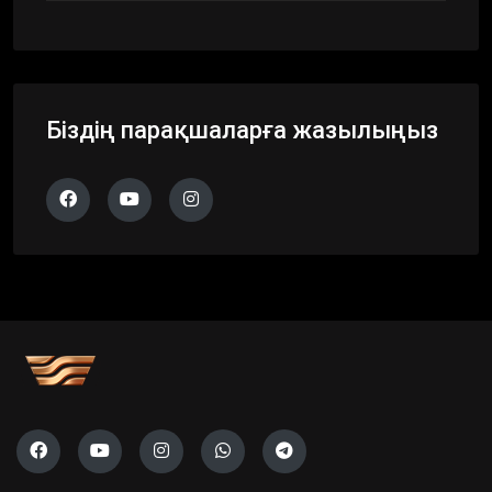
Біздің парақшаларға жазылыңыз