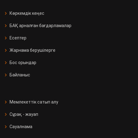
Көркемдік кеңес
БАҚ арналған бағдарламалар
Есептер
Жарнама берушілерге
Бос орындар
Байланыс
Мемлекеттік сатып алу
Сұрақ - жауап
Сауалнама