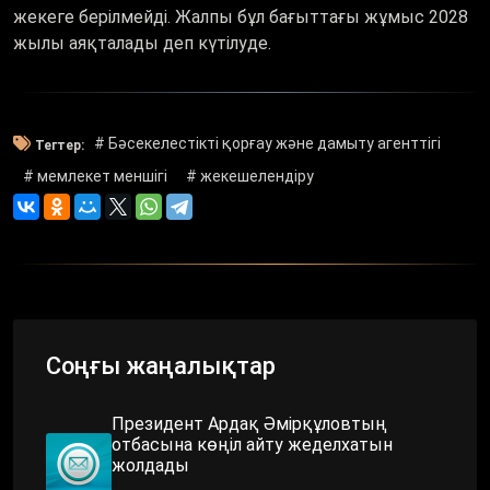
жекеге берілмейді. Жалпы бұл бағыттағы жұмыс 2028
жылы аяқталады деп күтілуде.
# Бәсекелестікті қорғау және дамыту агенттігі
Тегтер:
# мемлекет меншігі
# жекешелендіру
Соңғы жаңалықтар
Президент Ардақ Әмірқұловтың
отбасына көңіл айту жеделхатын
жолдады