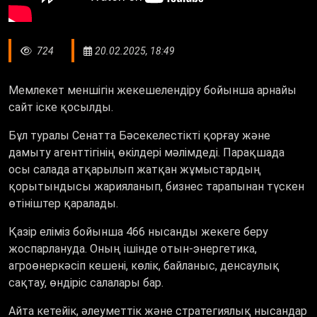
724
20.02.2025, 18:49
Мемлекет меншігін жекешелендіру бойынша арнайы
сайт іске қосылды.
Бұл туралы Сенатта Бәсекелестікті қорғау және
дамыту агенттігінің өкілдері мәлімдеді. Парақшада
осы салада атқарылып жатқан жұмыстардың
қорытындысы жарияланып, бизнес тарапынан түскен
өтініштер қаралады.
Қазір еліміз бойынша 466 нысанды жекеге беру
жоспарлануда. Оның ішінде отын-энергетика,
агроөнеркәсіп кешені, көлік, байланыс, денсаулық
сақтау, өндіріс салалары бар.
Айта кетейік, әлеуметтік және стратегиялық нысандар