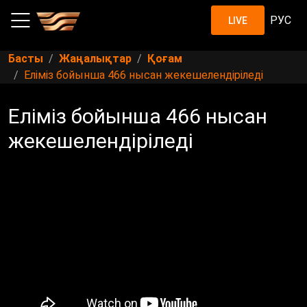
РУС
LIVE
Басты
Жаңалықтар
Қоғам
Еліміз бойынша 466 нысан жекешелендіріледі
Еліміз бойынша 466 нысан
жекешелендіріледі