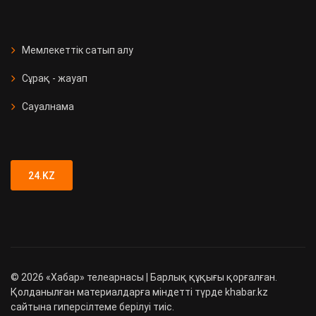
Мемлекеттік сатып алу
Сұрақ - жауап
Сауалнама
24.KZ
©
2026
«Хабар» телеарнасы | Барлық құқығы қорғалған.
Қолданылған материалдарға міндетті түрде khabar.kz
сайтына гиперсілтеме берілуі тиіс.