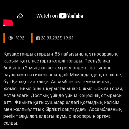
1092
28.03.2025, 19:03
Қазақстандықтардың 85 пайызының этносаралық
қарым-қатынастарға көңілі толады. Республика
бойынша 2 мыңнан астам респондент қатысқан
сауалнама нәтижесі осындай. Мамандардың сөзінше,
бұл Қазақстан халқы Ассамблеясы жұмысының
жемісі. Биыл оның құрылғанына 30 жыл. Осыған орай,
Астанадағы Достық үйінде ұйым Кеңесінің отырысы
өтті. Жиынға қатысушылар елдегі қоғамдық келісім
мен жалпыұлттық бірлікті сақтаудағы Ассамблеяның
рөлін талқылап, алдағы жұмыс жоспарын ортаға
салды.