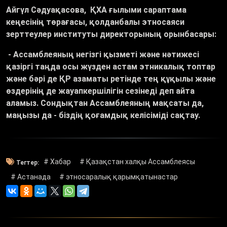
Айгүл Сәдуақасова, ҚХА ғылыми сараптама
кеңесінің төрағасы, қолданбалы этносаяси
зерттеулер институты директорының орынбасары:
- Ассамблеяның негізгі қызметі және нәтижесі
қазіргі таңда осы жүзден астам этникалық топтар
және бәрі де ҚР азаматы ретінде тең құқылы және
өздерінің де жауапкершілігін сезінеді деп айта
аламыз. Сондықтан Ассамблеяның мақсаты да,
маңызы да - біздің қоғамдық келісіміді сақтау.
# Хабар
# Қазақстан халқы Ассамблеясы
Тегтер:
# Астанада
# этносаралық қарымқатынастар