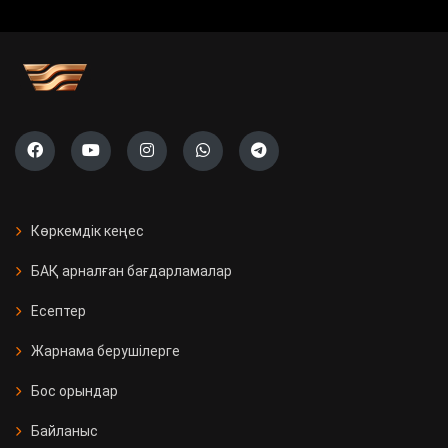
Көркемдік кеңес
БАҚ арналған бағдарламалар
Есептер
Жарнама берушілерге
Бос орындар
Байланыс