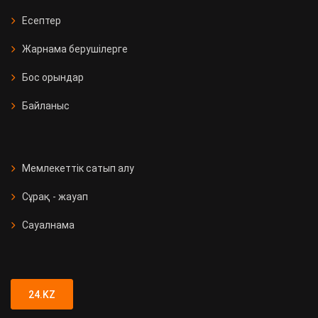
Есептер
Жарнама берушілерге
Бос орындар
Байланыс
Мемлекеттік сатып алу
Сұрақ - жауап
Сауалнама
24.KZ