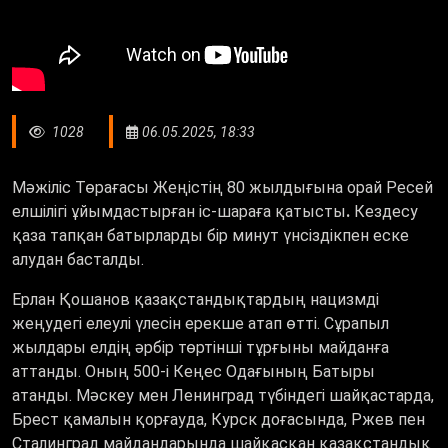
1028
06.05.2025, 18:33
Мәжіліс Төрағасы Жеңістің 80 жылдығына орай Ресей
елшілігі ұйымдастырған іс-шараға қатысты
.
Кездесу
қаза тапқан батырларды бір минут үнсіздікпен еске
алудан басталды.
Ерлан Қошанов қазақстандықтардың нацизмді
жеңудегі елеулі үлесін ерекше атап өтті. Сұрапыл
жылдары елдің әрбір төртінші тұрғыны майданға
аттанды. Оның 500-і Кеңес Одағының Батыры
атанды. Мәскеу мен Ленинград түбіндегі шайқастарда,
Брест қамалын қорғауда, Курск доғасында, Ржев пен
Сталинград майдандарында шайқасқан қазақстандық