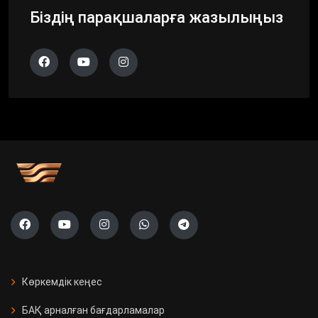
Біздің парақшаларға жазылыңыз
Көркемдік кеңес
БАҚ арналған бағдарламалар