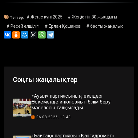
# Жеңіс күні 2025
# Жеңістің 80 жылдығы
Тегтер:
# Ресей елшілігі
# Ерлан Қошанов
# басты жаңалық
Соңғы жаңалықтар
«Ауыл» партиясының өкілдері
Өскеменде инклюзивті білім беру
мәселесін талқылады
06.08.2026, 19:48
«Байтақ» партиясы «Қазгидромет»