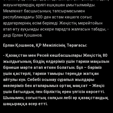
жауынгерлердің ерлігі ешқашан ұмытылмайды.
Мемлекет басшысының тапсырмасымен
республикадағы 500-ден астам көшеге
соғыс
ардагерлерінің есімі беріледі. Жеңістің мерейтойын
атап өту ауқымды әскери парадта жалғасын табады, -
деді Ерлан Қошанов.
Ерлан Қошанов, ҚР Мәжілісінің Төрағасы:
- Қазақстан мен Ресей көшбасшылары Жеңістің 80
жылдығының біздің елдеріміз үшін тарихи маңызын
бірнеше мәрте атап өткен болатын. Бұл
–
бәріміз
үшін қастерлі, тарихи тамыры тереңде жатқан
айтулы күн. Себебі осынау сұрапыл жылдары
әкелеріміз бен аталарымыз ортақ мақсат
–
Жеңіс
үшін батылдық
пен бірліктің ерен үлгісін көрсетті.
Шынымен, соғыстың салқын лебі әр қазақстандық
шаңыраққа әсер етті.