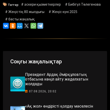
# әскери қызметкерлер
# Бибігүл Төлегенова
Тегтер:
# Жеңістің 80 жылдығы
# Жеңіс күні 2025
# басты жаңалық
Соңғы жаңалықтар
Президент Ардақ Әмірқұловтың
отбасына көңіл айту жеделхатын
жолдады
07.08.2026, 20:02
«Ақ жол» өндірісті қолдау мәселесін