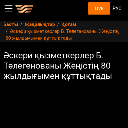
РУС
LIVE
Басты
Жаңалықтар
Қоғам
Әскери қызметкерлер Б. Төлегенованы Жеңістің
80 жылдығымен құттықтады
Әскери қызметкерлер Б.
Төлегенованы Жеңістің 80
жылдығымен құттықтады