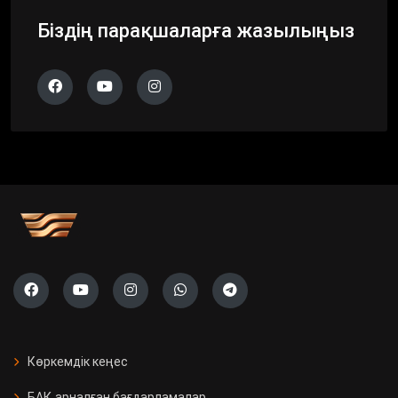
Біздің парақшаларға жазылыңыз
Көркемдік кеңес
БАҚ арналған бағдарламалар