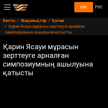
РУС
LIVE
Басты
Жаңалықтар
Қоғам
Қарин Ясауи мұрасын зерттеуге арналған
симпозиумның ашылуына қатысты
Қарин Ясауи мұрасын
зерттеуге арналған
симпозиумның ашылуына
қатысты