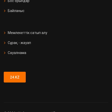
Бос орындар
Байланыс
Мемлекеттік сатып алу
Сұрақ - жауап
Сауалнама
24.KZ