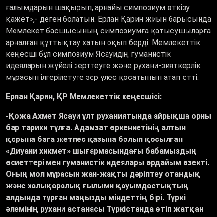
ғалымдарын шақырып, арнайы симпозиум өткізу
қажет»,- деген болатын. Ерлан Қарин жиын барысында
Мемлекет басшысының симпозиумға қатысушыларға
арналған құттықтау хатын оқып берді. Мемлекеттік
кеңесші бұл симпозиум Ясауидің гуманистік
идеяларын жүйелі зерттеуге және рухани-зияткерлік
мұрасын ілгерілетуге зор үлес қосатынын атап өтті.
Ерлан Қарин, ҚР Мемлекеттік кеңесшісі:
-Қожа Ахмет Ясауи ұлт руханиятында айрықша орны
бар тарихи тұлға. Адамзат өркениетінің алтын
қорына баға жетпес қазына болып қосылған
«Диуани хикмет» шығармасындағы бабамыздың
өсиеттері мен гуманистік идеялары әрдайым өзекті.
Оның мол мұрасын жан-жақты дәріптеу отандық
және халықаралық ғылыми қауымдастықтың
алдында тұрған маңызды міндеттің бірі. Түркі
әлемінің рухани астанасы Түркістанда өтіп жатқан