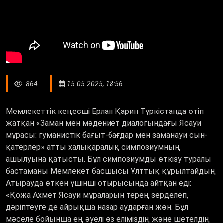
864
15.05.2025, 18:56
Мемлекеттік кеңесші Ерлан Қарин Түркістанда өтіп
жатқан «Заман мен мәдениет диалогындағы Ясауи
мұрасы: гуманистік бағыт-бағдар мен заманауи сын-
қатерлер» атты халықаралық симпозиумның
ашылуына қатысты. Бұл симпозиумды өткізу туралы
бастаманы Мемлекет басшысы Ұлттық құрылтайдың
Атырауда өткен үшінші отырысында айтқан еді:
«Қожа Ахмет Ясауи мұраларын терең зерделеп,
дәріптеуге де айрықша назар аударған жөн. Бұл
мәселе бойынша ең әуелі өз еліміздің және шетелдің