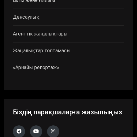
Білім және ғылым
Денсаулық
Агенттік жаңалықтары
Жаңалықтар топтамасы
«Арнайы репортаж»
Біздің парақшаларға жазылыңыз