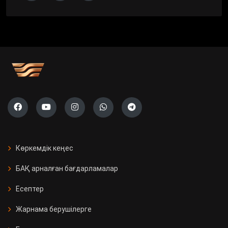
Көркемдік кеңес
БАҚ арналған бағдарламалар
Есептер
Жарнама берушілерге