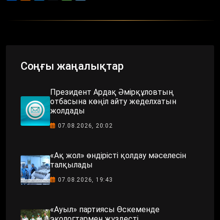
Соңғы жаңалықтар
Президент Ардақ Әмірқұловтың
отбасына көңіл айту жеделхатын
жолдады
07.08.2026, 20:02
«Ақ жол» өндірісті қолдау мәселесін
талқылады
07.08.2026, 19:43
«Ауыл» партиясы Өскеменде
экологтармен жүздесті