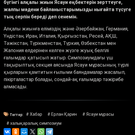
бүгінгі алқалы жиын Ясауи еңбектерін зерттеуге,
жалпы мәдени байланыстарымызды нығайта түсуге
тың серпін береді деп сенемін.
Алқалы жиынға еліміздің және Әзербайжан, Германия,
Үндістан, Иран, Италия, Қырғызстан, Ресей, АҚШ,
Тәжікстан, Түрікменстан, Түркия, Өзбекстан мен
Жапония елдерінен келген жүзге жуық белгілі
ғалымдар қатысып жатыр. Симпозиумдағы үш
тақырыптық секция аясында Ясауи мұрасының түрлі
қырларын қамтитын ғылыми баяндамалар жасалып,
пікірталастар болады, сондай-ақ ғалымдар тәжірибе
алмасады.
# Хабар
# Ерлан Қарин
# Ясауи мұрасы
Тегтер:
# халықаралық симпозиум