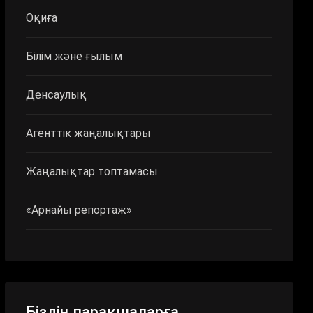
Оқиға
Білім және ғылым
Денсаулық
Агенттік жаңалықтары
Жаңалықтар топтамасы
«Арнайы репортаж»
Біздің парақшаларға