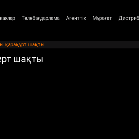
каялар
Телебағдарлама
Агенттік
Мұрағат
Дистриб
ы қарақұрт шақты
ұрт шақты