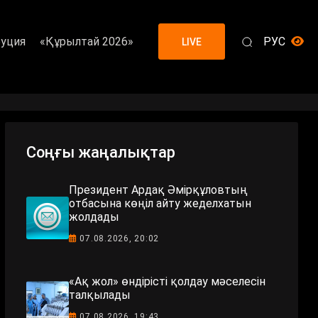
уция
«Құрылтай 2026»
РУС
LIVE
Соңғы жаңалықтар
Президент Ардақ Әмірқұловтың
отбасына көңіл айту жеделхатын
жолдады
07.08.2026, 20:02
«Ақ жол» өндірісті қолдау мәселесін
талқылады
07.08.2026, 19:43