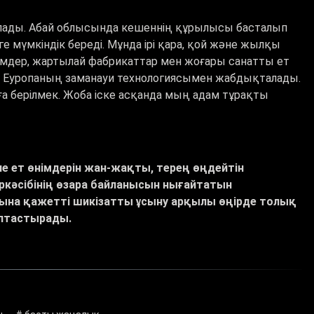
сылады. Абай облысында кешеннің құрылысы басталып
ге мүмкіндік береді. Мұнда ірі қара, қой және жылқы
імдер, жартылай фабрикаттар мен жоғары санатты ет
мен Еуропаның заманауи технологиясымен жабдықталады.
а берілмек. Жоба іске асқанда мың адам тұрақты
не ет өнімдерін жан-жақты, терең өңдейтін
ркәсібінің өзара байланысын нығайтатын
асына қажетті шикізатты ұсыну арқылы өңірде толық
лыптастырады.