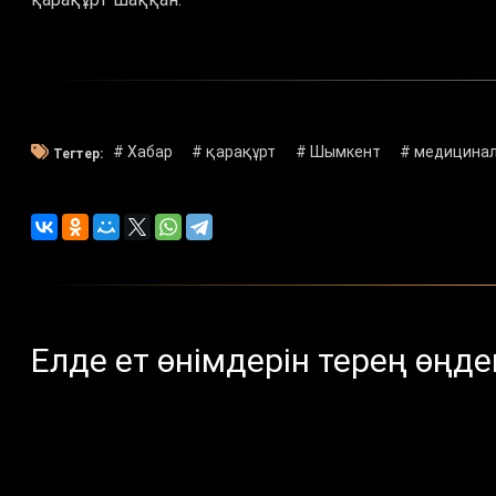
# Хабар
# қарақұрт
# Шымкент
# медицина
Тегтер:
Елде ет өнімдерін терең өңд