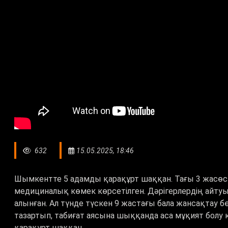
632
15.05.2025, 18:46
Шымкентте 5 адамды қарақұрт шаққан. Тағы 3 жасөспір
медициналық көмек көрсетілген. Дәрігерлердің айту
алынған. Ал түнде түскен 9 жастағы бала жансақтау б
тазартып, табиғат аясына шыққанда аса мұқият болу к
қарақұрт шаққан.