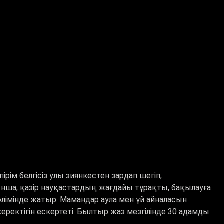
ім белгісіз улы зиянкестен зардап шегіп,
ынша, қазір науқастардың жағдайы тұрақты, бақылауға
өлімінде жатыр. Мамандар аула мен үй айналасын
еректігін ескертеті. Былтыр жаз мезгілінде 30 адамды