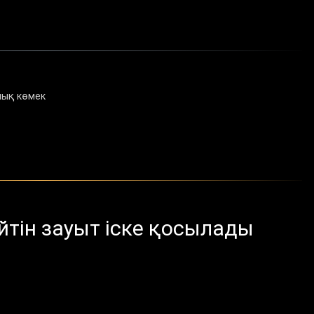
лық көмек
ейтін зауыт іске қосылады