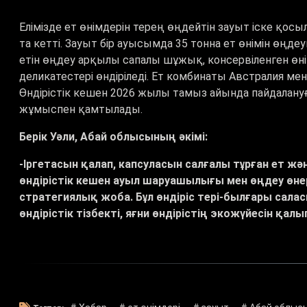
Елімізде ет өнімдерін терең өңдейтін зауыт іске қо
та кетті. Зауыт бір ауысымда 35 тонна ет өнімін өңдеу
етін өңдеу арқылы сапалы шұжық, консервіленген өн
деликатестері өндіріледі. Ет комбинаты Австралия 
Өндірістік кешен 2026 жылы тамыз айында пайдалануғ
жұмыспен қамтылады.
Берік Уәли, Абай облысының әкімі:
-Іргетасын қалап, капсуласын салғалы тұрған ет жә
өндірістік кешен ауыл шаруашылығы мен өңдеу өне
стратегиялық жоба. Бұл өндіріс тері-былғары сал
өндірістік тізбекті, яғни өндірістің экожүйесін қа