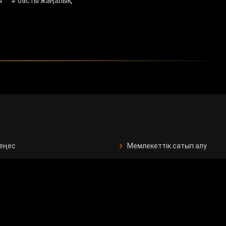
ы
# басты жаңалық
кеңес
Мемлекеттік сатып алу
ан бағдарламалар
Сұрақ - жауап
Сауалнама
рушілерге