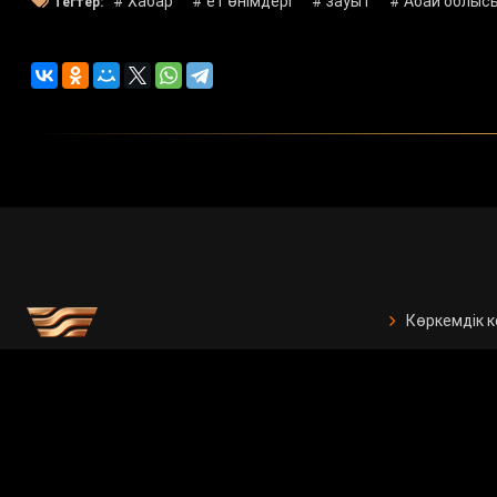
# Хабар
# ет өнімдері
# зауыт
# Абай облыс
Тегтер:
Көркемдік 
БАҚ арналғ
Есептер
Жарнама бе